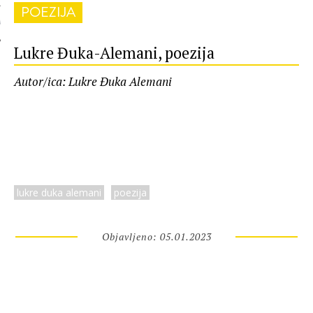
POEZIJA
 AUTORA
Lukre Đuka-Alemani, poezija
Autor/ica: Lukre Đuka Alemani
lukre duka alemani
poezija
Objavljeno: 05.01.2023