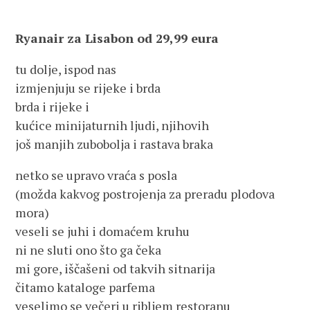
Ryanair za Lisabon od 29,99 eura
tu dolje, ispod nas
izmjenjuju se rijeke i brda
brda i rijeke i
kućice minijaturnih ljudi, njihovih
još manjih zubobolja i rastava braka
netko se upravo vraća s posla
(možda kakvog postrojenja za preradu plodova
mora)
veseli se juhi i domaćem kruhu
ni ne sluti ono što ga čeka
mi gore, iščašeni od takvih sitnarija
čitamo kataloge parfema
veselimo se večeri u ribljem restoranu