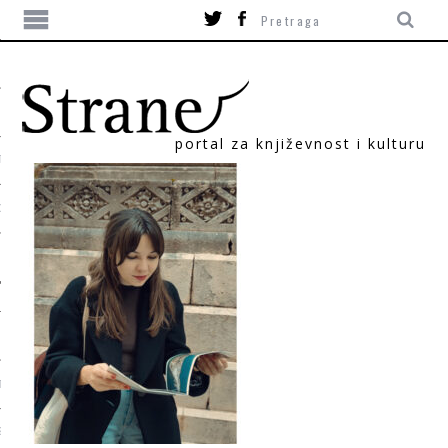
portal za književnost i kulturu
TIKA
ORI
T
SUM