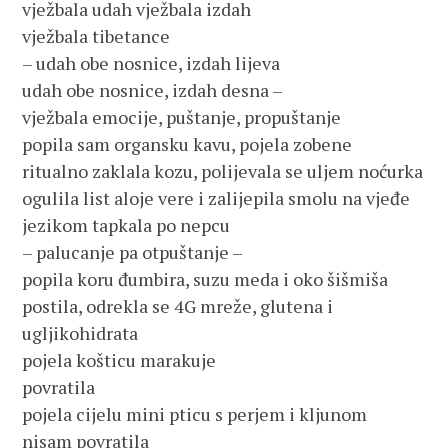
vježbala udah vježbala izdah
vježbala tibetance
– udah obe nosnice, izdah lijeva
udah obe nosnice, izdah desna –
vježbala emocije, puštanje, propuštanje
popila sam organsku kavu, pojela zobene
ritualno zaklala kozu, polijevala se uljem noćurka
ogulila list aloje vere i zalijepila smolu na vjeđe
jezikom tapkala po nepcu
– palucanje pa otpuštanje –
popila koru đumbira, suzu meda i oko šišmiša
postila, odrekla se 4G mreže, glutena i
ugljikohidrata
pojela košticu marakuje
povratila
pojela cijelu mini pticu s perjem i kljunom
nisam povratila