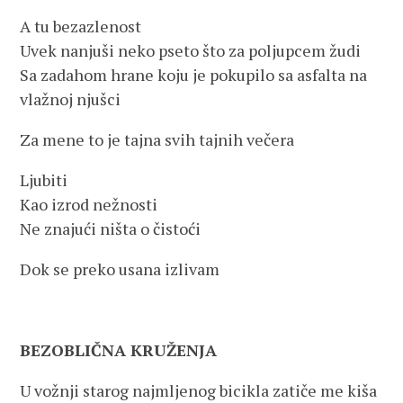
A tu bezazlenost
Uvek nanjuši neko pseto što za poljupcem žudi
Sa zadahom hrane koju je pokupilo sa asfalta na
vlažnoj njušci
Za mene to je tajna svih tajnih večera
Ljubiti
Kao izrod nežnosti
Ne znajući ništa o čistoći
Dok se preko usana izlivam
BEZOBLIČNA KRUŽENJA
U vožnji starog najmljenog bicikla zatiče me kiša