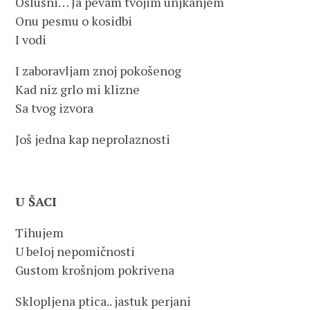
Oslušni… Ja pevam tvojim unjkanjem
Onu pesmu o kosidbi
I vodi
I zaboravljam znoj pokošenog
Kad niz grlo mi klizne
Sa tvog izvora
Još jedna kap neprolaznosti
U ŠACI
Tihujem
U beloj nepomičnosti
Gustom krošnjom pokrivena
Sklopljena ptica.. jastuk perjani