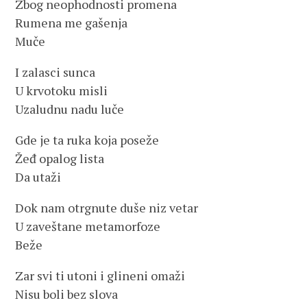
Zbog neophodnosti promena
Rumena me gašenja
Muče
I zalasci sunca
U krvotoku misli
Uzaludnu nadu luče
Gde je ta ruka koja poseže
Žeđ opalog lista
Da utaži
Dok nam otrgnute duše niz vetar
U zaveštane metamorfoze
Beže
Zar svi ti utoni i glineni omaži
Nisu boli bez slova