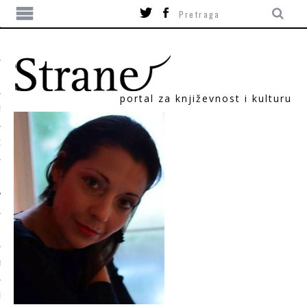
portal za književnost i kulturu
TIKA
ORI
T
SUM