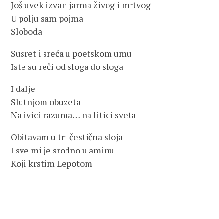
Još uvek izvan jarma živog i mrtvog
U polju sam pojma
Sloboda
Susret i sreća u poetskom umu
Iste su reči od sloga do sloga
I dalje
Slutnjom obuzeta
Na ivici razuma… na litici sveta
Obitavam u tri čestična sloja
I sve mi je srodno u aminu
Koji krstim Lepotom