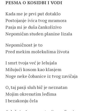
PESMA O KOSIDBI I VODI
Kada me je prvi put dotaklo
Postojanje ivica tvog mramora
Pasja mi je duša čankolizivo
Nepomičan studen planine lizala
Nepomičnost je to
Pred mekim molekulima života
I smrt tvoja već je lelujala
Milujući kosom kao klasjem
Noge neke čobanice iz tvog zavičaja
O, taj pasji sluh bič je neznatan
Mojim okrenutim leđima
I bezakonju čela