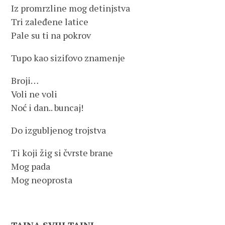
Iz promrzline mog detinjstva
Tri zaleđene latice
Pale su ti na pokrov
Tupo kao sizifovo znamenje
Broji…
Voli ne voli
Noć i dan.. buncaj!
Do izgubljenog trojstva
Ti koji žig si čvrste brane
Mog pada
Mog neoprosta