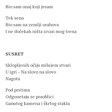
Bio sam onaj koji jesam
Tek sena
Bio sam na zemlji orahova
I ne dočekah ništa izvan mog trena
SUSRET
Sklopljenih očiju milujem stvari
U igri – Na slovo na slovo
Nagota
Pod prstima
Odgonetaju se praoblici
Ganutog kamena i škrtog stakla