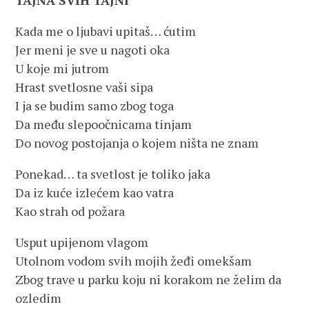
TAJNA SVIH TAJNI
Kada me o ljubavi upitaš… ćutim
Jer meni je sve u nagoti oka
U koje mi jutrom
Hrast svetlosne vaši sipa
I ja se budim samo zbog toga
Da među slepoočnicama tinjam
Do novog postojanja o kojem ništa ne znam
Ponekad… ta svetlost je toliko jaka
Da iz kuće izlećem kao vatra
Kao strah od požara
Usput upijenom vlagom
Utolnom vodom svih mojih žeđi omekšam
Zbog trave u parku koju ni korakom ne želim da
ozledim