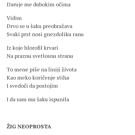
Daruje me dubokim očima
Vidim
Drvo se u šaku preobražava
Svaki prst nosi gnezdoliku ranu
Iz koje hlorofil krvari
Na praznu svetlosnu stranu
To mene piše na liniji života
Kao meko koričenje stiha
I svedoči da postojim
I da sam mu šaku ispunila
ŽIG NEOPROSTA