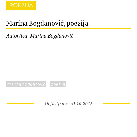
POEZIJA
 AUTORA
Marina Bogdanović, poezija
Autor/ica: Marina Bogdanović
marina bogdanovic
poezija
Objavljeno: 20.10.2016