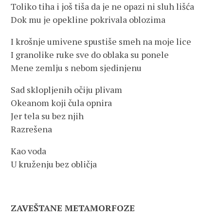
Toliko tiha i još tiša da je ne opazi ni sluh lišća
Dok mu je opekline pokrivala oblozima
I krošnje umivene spustiše smeh na moje lice
I granolike ruke sve do oblaka su ponele
Mene zemlju s nebom sjedinjenu
Sad sklopljenih očiju plivam
Okeanom koji čula opnira
Jer tela su bez njih
Razrešena
Kao voda
U kruženju bez obličja
ZAVEŠTANE METAMORFOZE