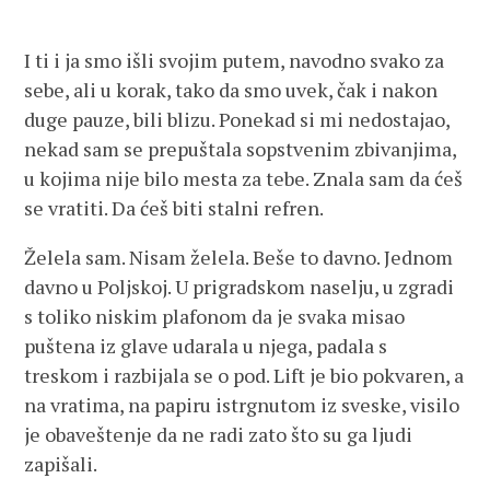
I ti i ja smo išli svojim putem, navodno svako za
sebe, ali u korak, tako da smo uvek, čak i nakon
duge pauze, bili blizu. Ponekad si mi nedostajao,
nekad sam se prepuštala sopstvenim zbivanjima,
u kojima nije bilo mesta za tebe. Znala sam da ćeš
se vratiti. Da ćeš biti stalni refren.
Želela sam. Nisam želela. Beše to davno. Jednom
davno u Poljskoj. U prigradskom naselju, u zgradi
s toliko niskim plafonom da je svaka misao
puštena iz glave udarala u njega, padala s
treskom i razbijala se o pod. Lift je bio pokvaren, a
na vratima, na papiru istrgnutom iz sveske, visilo
je obaveštenje da ne radi zato što su ga ljudi
zapišali.