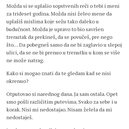
Možda si se uplašio sopstvenih reči o tebi i meni
za trideset godina. Možda nisi želeo mene da
uplašiš mislima koje sežu tako daleko u
budućnost. Možda je upravo to bio savršen
trenutak da prekineš, da se povučeš, pre nego
što… Da pobegneš samo da ne bi zaglavio u slepoj
ulici, da se ne bi prenuo u trenutku u kom se više
ne može natrag.
Kako si mogao znati da te gledam kad se nisi
okrenuo?
Otputovao si narednog dana. Ja sam ostala. Opet
smo pošli različitim putevima. Svako za sebe i u
korak. Nisi mi nedostajao. Nisam želela da mi
nedostaješ.