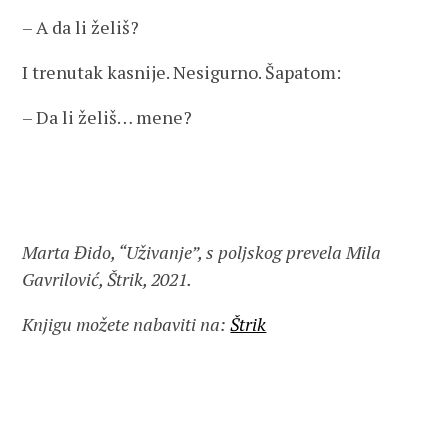
– A da li želiš?
I trenutak kasnije. Nesigurno. Šapatom:
– Da li želiš… mene?
Marta Đido, “Uživanje”, s poljskog prevela Mila
Gavrilović, Štrik, 2021.
Knjigu možete nabaviti na:
Štrik