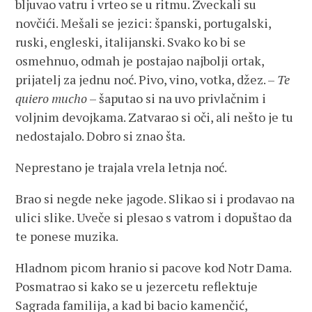
bljuvao vatru i vrteo se u ritmu. Zveckali su
novčići. Mešali se jezici: španski, portugalski,
ruski, engleski, italijanski. Svako ko bi se
osmehnuo, odmah je postajao najbolji ortak,
prijatelj za jednu noć. Pivo, vino, votka, džez. –
Te
quiero mucho
– šaputao si na uvo privlačnim i
voljnim devojkama. Zatvarao si oči, ali nešto je tu
nedostajalo. Dobro si znao šta.
Neprestano je trajala vrela letnja noć.
Brao si negde neke jagode. Slikao si i prodavao na
ulici slike. Uveče si plesao s vatrom i dopuštao da
te ponese muzika.
Hladnom picom hranio si pacove kod Notr Dama.
Posmatrao si kako se u jezercetu reflektuje
Sagrada familija, a kad bi bacio kamenčić,