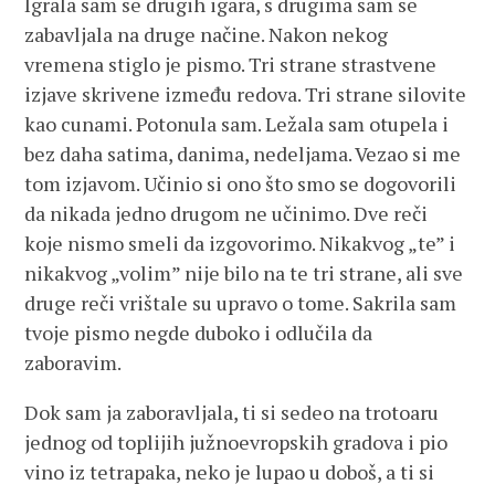
Igrala sam se drugih igara, s drugima sam se
zabavljala na druge načine. Nakon nekog
vremena stiglo je pismo. Tri strane strastvene
izjave skrivene između redova. Tri strane silovite
kao cunami. Potonula sam. Ležala sam otupela i
bez daha satima, danima, nedeljama. Vezao si me
tom izjavom. Učinio si ono što smo se dogovorili
da nikada jedno drugom ne učinimo. Dve reči
koje nismo smeli da izgovorimo. Nikakvog „te” i
nikakvog „volim” nije bilo na te tri strane, ali sve
druge reči vrištale su upravo o tome. Sakrila sam
tvoje pismo negde duboko i odlučila da
zaboravim.
Dok sam ja zaboravljala, ti si sedeo na trotoaru
jednog od toplijih južnoevropskih gradova i pio
vino iz tetrapaka, neko je lupao u doboš, a ti si