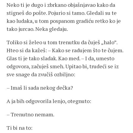
Neko ti je dugo i zbrkano objašnjavao kako da
stigneš do pošte. Pojurio si tamo. Gledali su te
kao ludaka, u tom pospanom gradiću retko ko je
tako jurcao. Neka gledaju.
Toliko si želeo u tom trenutku da čuješ „halo”.
Hteo si da kažeš: – Kako se radujem što te čujem.
Glas ti je tako sladak. Kao med. – I da, umesto
odgovora, začuješ smeh. Upitao bi, trudeći se iz
sve snage da zvučiš ozbiljno:
– Imaš li sada nekog dečka?
A ja bih odgovorila lenjo, otegnuto:
– Trenutno nemam.
Ti bi na to: