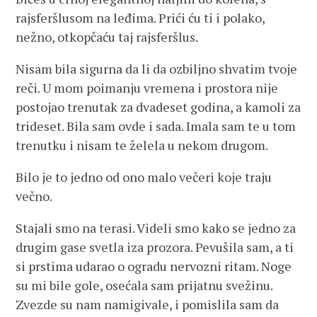
rajsferšlusom na leđima. Prići ću ti i polako,
nežno, otkopčaću taj rajsferšlus.
Nisam bila sigurna da li da ozbiljno shvatim tvoje
reči. U mom poimanju vremena i prostora nije
postojao trenutak za dvadeset godina, a kamoli za
trideset. Bila sam ovde i sada. Imala sam te u tom
trenutku i nisam te želela u nekom drugom.
Bilo je to jedno od ono malo večeri koje traju
večno.
Stajali smo na terasi. Videli smo kako se jedno za
drugim gase svetla iza prozora. Pevušila sam, a ti
si prstima udarao o ogradu nervozni ritam. Noge
su mi bile gole, osećala sam prijatnu svežinu.
Zvezde su nam namigivale, i pomislila sam da