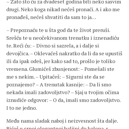
– Zato što ću za dvadeset godina biti neko sasvim
drugi. Neko koga nikad nećeš pronaći. A i ako me
pronađeš, nećeš shvatiti da sam to ja…
– Prepoznaću te u šta god da te život preruši.
Srešću te u neočekivanom trenutku i iznenadiću
te. Reći ću: – Divno si sazrela, a i dalje si
devojčica. – Oklevaćeš nakratko da li da se upustiš
ili da ipak odeš, jer kako sad to, prošlo je toliko
vremena. Glumićeš zbunjenost: – Pomešali ste
me s nekim. – Upitaćeš: – Sigurni ste da se
poznajemo? – A trenutak kasnije: – Da li smo
nekada imali zadovoljstvo? – Sjaj u tvojim očima
iznudiće odgovor: – O da, imali smo zadovoljstvo.
I to ne jedno.
Među nama sladak naboj i neizvesnost šta dalje.
Bićeš u crnoj elegantnoj haljini do kolena, s