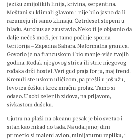
jeziku zmijolikih linija, krivina, serpentina.
Meštani su klimali glavom i nije bilo jasno da li
razumeju ili samo klimaju. Četrdeset stepeni u
hladu. Autobus se zaustavio. Neko ti je objasnio da
dalje nećeš moći, jer tamo počinje sporna
teritorija – Zapadna Sahara. Neformalna granica.
Govorio je na francuskom i bio manje-više tvojih
godina. Rođak njegovog strica ili stric njegovog
rođaka drži hostel. Veri gud prajs for ju, maj frend.
Krenuli ste uskom uličicom, pa prešli u još užu,
levo iza ćoška i kroz mračni prolaz. Tamo si
odseo. U sobi zelenih zidova, na prljavom,
sivkastom dušeku.
Ujutru na plaži na okeanu pesak je bio svetao i
sitan kao nikad do tada. Na udaljenoj dini
primetio si maleni avion, minijaturnu repliku, i