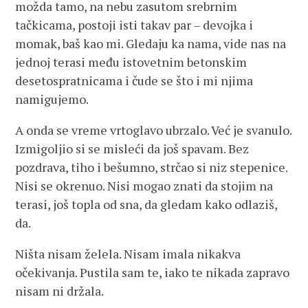
možda tamo, na nebu zasutom srebrnim
tačkicama, postoji isti takav par – devojka i
momak, baš kao mi. Gledaju ka nama, vide nas na
jednoj terasi među istovetnim betonskim
desetospratnicama i čude se što i mi njima
namigujemo.
A onda se vreme vrtoglavo ubrzalo. Već je svanulo.
Izmigoljio si se misleći da još spavam. Bez
pozdrava, tiho i bešumno, strčao si niz stepenice.
Nisi se okrenuo. Nisi mogao znati da stojim na
terasi, još topla od sna, da gledam kako odlaziš,
da.
Ništa nisam želela. Nisam imala nikakva
očekivanja. Pustila sam te, iako te nikada zapravo
nisam ni držala.