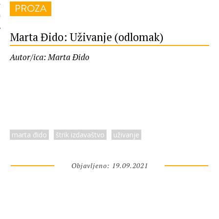
PROZA
 AUTORA
Marta Đido: Uživanje (odlomak)
Autor/ica: Marta Đido
marta đido
štrik izdavaštvo
uživanje
Objavljeno: 19.09.2021