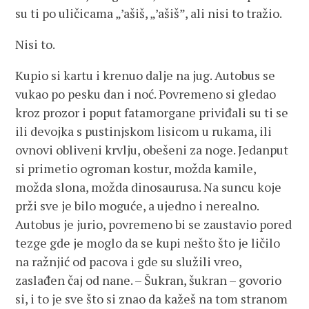
su ti po uličicama „’ašiš, „’ašiš”, ali nisi to tražio.
Nisi to.
Kupio si kartu i krenuo dalje na jug. Autobus se
vukao po pesku dan i noć. Povremeno si gledao
kroz prozor i poput fatamorgane priviđali su ti se
ili devojka s pustinjskom lisicom u rukama, ili
ovnovi obliveni krvlju, obešeni za noge. Jedanput
si primetio ogroman kostur, možda kamile,
možda slona, možda dinosaurusa. Na suncu koje
prži sve je bilo moguće, a ujedno i nerealno.
Autobus je jurio, povremeno bi se zaustavio pored
tezge gde je moglo da se kupi nešto što je ličilo
na ražnjić od pacova i gde su služili vreo,
zaslađen čaj od nane. – Šukran, šukran – govorio
si, i to je sve što si znao da kažeš na tom stranom