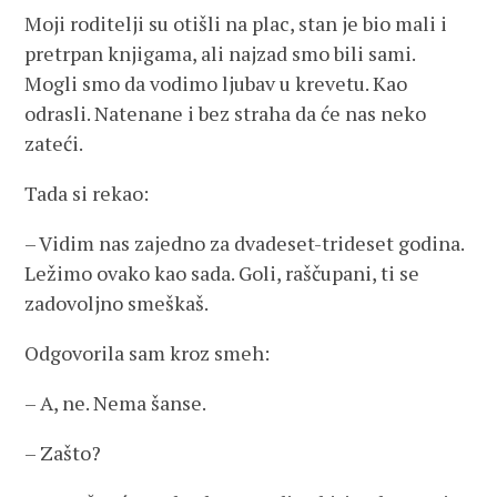
Moji roditelji su otišli na plac, stan je bio mali i
pretrpan knjigama, ali najzad smo bili sami.
Mogli smo da vodimo ljubav u krevetu. Kao
odrasli. Natenane i bez straha da će nas neko
zateći.
Tada si rekao:
– Vidim nas zajedno za dvadeset-trideset godina.
Ležimo ovako kao sada. Goli, raščupani, ti se
zadovoljno smeškaš.
Odgovorila sam kroz smeh:
– A, ne. Nema šanse.
– Zašto?