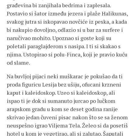
građevina bi zanjihala bedrima i zaplesala.
Postavio si šator između jezera i plaže Halikunas,
svakog jutra si iskopavao novčiće iz peska, a kada
bi nakupio dovoljno, odlazio si u bar za surfere i
naručivao mohito. Upoznao si goste koji su
poletali paraglajderom s nasipa. I ti si skakao s
njima. Ustopirao si polu-Finca, koji je pravio kuću
od slame.
Na buvljoj pijaci neki muškarac je pokušao da ti
proda figuricu Lesija bez ušiju, ofucani krzneni
kaput i kaleidoskop. Uzeo si kaleidoskop, ali
ispao ti je dok si sumanuto jurcao po lučkom
arapskom gradu u kom se deset godina ranije
skrivao jedan čuveni pisac nakon što se sa ženom
neuspešno igrao Viljema Tela. Želeo si da posetiš
hotel u kom je vegetirao, ali si zalutao. Šaputali