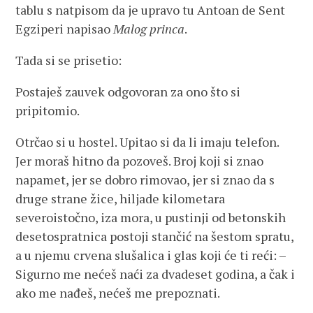
tablu s natpisom da je upravo tu Antoan de Sent
Egziperi napisao
Malog princa
.
Tada si se prisetio:
Postaješ zauvek odgovoran za ono što si
pripitomio.
Otrčao si u hostel. Upitao si da li imaju telefon.
Jer moraš hitno da pozoveš. Broj koji si znao
napamet, jer se dobro rimovao, jer si znao da s
druge strane žice, hiljade kilometara
severoistočno, iza mora, u pustinji od betonskih
desetospratnica postoji stančić na šestom spratu,
a u njemu crvena slušalica i glas koji će ti reći: –
Sigurno me nećeš naći za dvadeset godina, a čak i
ako me nađeš, nećeš me prepoznati.