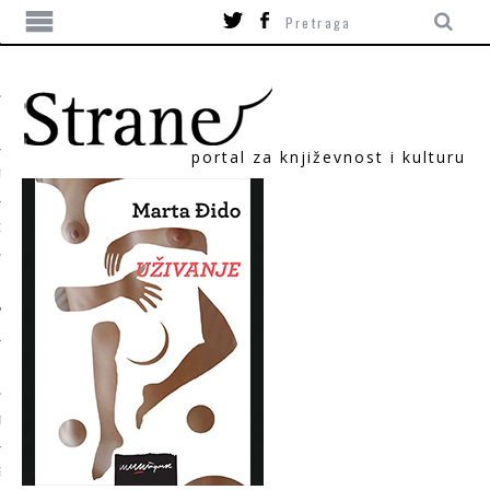
portal za književnost i kulturu
TIKA
ORI
T
SUM