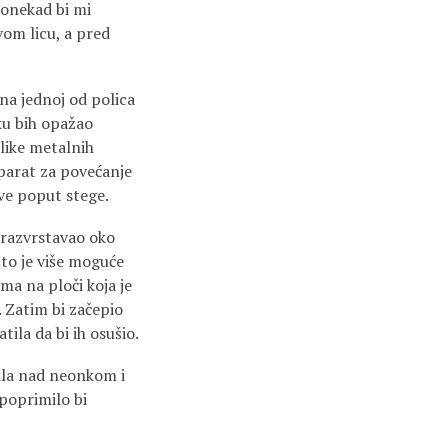
Ponekad bi mi
vom licu, a pred
 na jednoj od polica
iku bih opažao
blike metalnih
Aparat za povećanje
sve poput stege.
i razvrstavao oko
što je više moguće
ma na ploči koja je
. Zatim bi začepio
ila da bi ih osušio.
ala nad neonkom i
 poprimilo bi