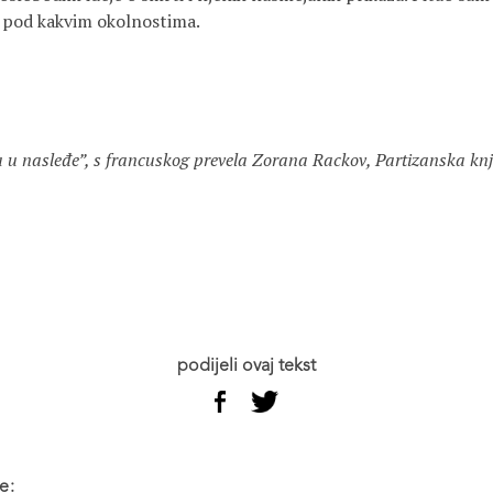
i pod kakvim okolnostima.
a u nasleđe”, s francuskog prevela Zorana Rackov, Partizanska knj
podijeli ovaj tekst
e: