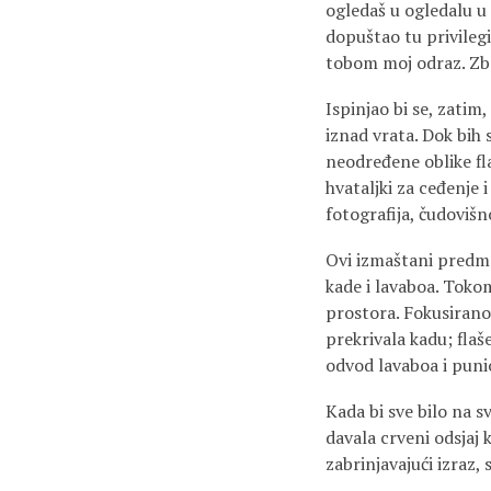
ogledaš u ogledalu u
dopuštao tu privilegi
tobom moj odraz. Zbo
Ispinjao bi se, zatim
iznad vrata. Dok bih 
neodređene oblike fla
hvataljki za ceđenje 
fotografija, čudovišn
Ovi izmaštani predmet
kade i lavaboa. Tokom
prostora. Fokusiranog
prekrivala kadu; flaš
odvod lavaboa i punio
Kada bi sve bilo na 
davala crveni odsjaj 
zabrinjavajući izraz,