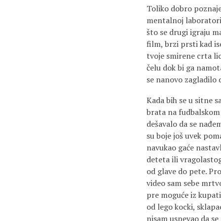
Toliko dobro poznaje
mentalnoj laboratori
što se drugi igraju m
film, brzi prsti kad 
tvoje smirene crta li
čelu dok bi ga namota
se nanovo zagladilo 
Kada bih se u sitne s
brata na fudbalskom t
dešavalo da se nađem
su boje još uvek poma
navukao gaće nastavl
deteta ili vragolasto
od glave do pete. Prom
video sam sebe mrtvo
pre moguće iz kupati
od lego kocki, sklapa
nisam uspevao da se 