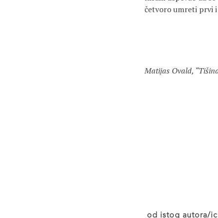
četvoro umreti prvi 
Matijas Ovald, “Tišin
od istog autora/ic