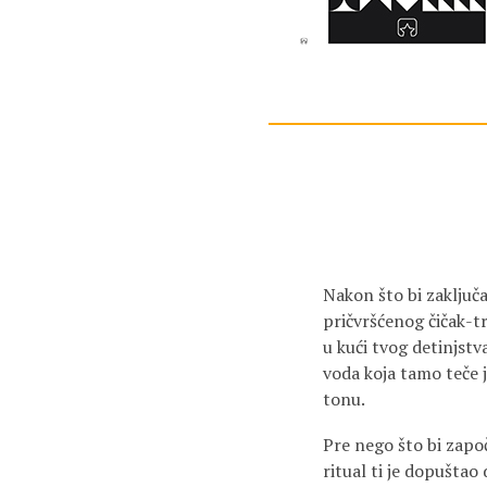
Nakon što bi zaključ
pričvršćenog čičak-t
u kući tvog detinjstva
voda koja tamo teče 
tonu.
Pre nego što bi zapo
ritual ti je dopuštao