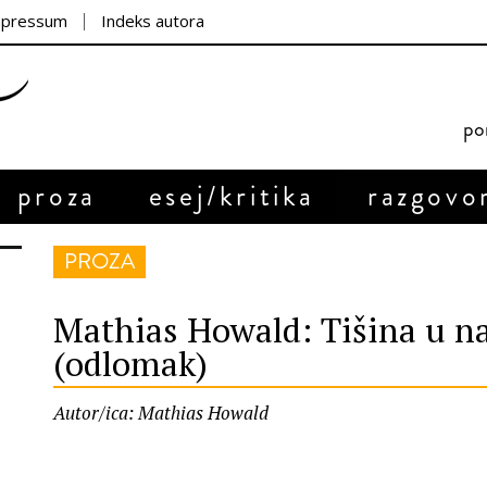
mpressum
Indeks autora
por
proza
esej/kritika
razgovo
PROZA
Mathias Howald: Tišina u n
(odlomak)
Autor/ica: Mathias Howald