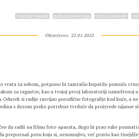
mathias howald
partizanska knjiga
tišina u nasleđe
zo
Objavljeno: 22.01.2022
ao vrata za sobom, potpuno bi zamračio kupatilo pomoću crno
rakom za ragastov, kao u tvojoj prvoj laboratoriji nameštenoj 
. Oduvek si radije razvijao porodične fotografije kod kuće, a ne 
jedina s dozom preko potrebne tvrdoće da proizvede nijanse s
čeo da radiš na filmu foto-aparata, dugo bi prao ruke posmatraj
 da prepoznaš pozu koju si, nesumnjivo, već pravio kao tinejdžer