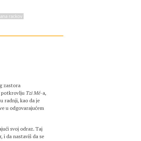
rana rackov
g zastora
u potkrovlju
Tzi Mé
-a,
u radnji, kao da je
ive u odgovarajućem
ući svoj odraz. Taj
, i da nastaviš da se