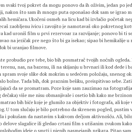
m svaki tvoj pokret da mogu ponovo da ih oživim, jedan po jed
ji, nakon što sam ih mnogo puta oponašao dok sam se igrao m
alih hemičara. Ukočeni osmeh na licu kad bi izvlačio početak neg
isecaš zaobljenu ivicu i zavojito je namotavaš oko pokretnog ko
ca kad uroniš film u prvi rezervoar za razvijanje; ponovo bi ti 
vao na jezičak pre nego što bi ga isekao; sipao bi hemikalije u r
dok bi uranjao filmove.
ate probudio pre tebe, bio bih posmatrač tvojih noćnih ogleda. 
erenu, nas, na bazenu, ili na skijanju u brvnari ili kod dede i 
 spram svoje slike dok mokrim u sedećem položaju, snenog oka
lo bolne. Tada bih, dok praznim bešiku, preispitivao sebe. Zati
jajući da se promatram. Poze koje sam zauzimao na fotografi
g dečaka) više me nisu obmanjivale i osetio bih kako me brzino
atrao bih biće koje je glumilo za objektiv i fotografa, ali koje 
g. U tom slučaju je bilo potrebno da skrenem pogled, pustim v
la i pokušam da nastavim s kakvom dečjom aktivnošću. Ali, bil
o delove slagalice ili gledao crtani film s utišanim zvukom kak
oslobodim ideje o smrti i njenih nasmejanih prikaza. Pitao sam 