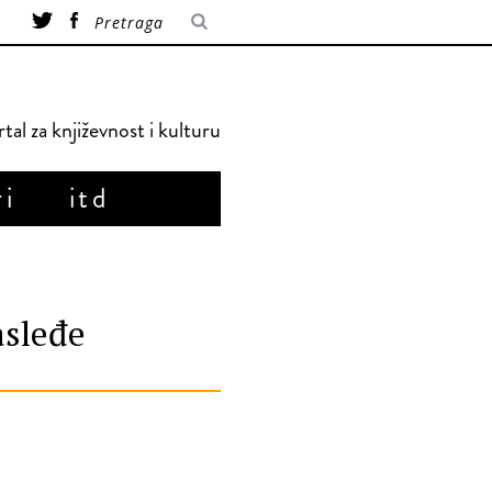
tal za književnost i kulturu
ri
itd
asleđe