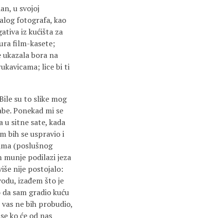
an, u svojoj
alog fotografa, kao
ativa iz kućišta za
tura film-kasete;
se ukazala bora na
ukavicama; lice bi ti
Bile su to slike mog
babe. Ponekad mi se
 u sitne sate, kada
m bih se uspravio i
jama (poslušnog
m munje podilazi jeza
više nije postojalo:
odu, izađem što je
o da sam gradio kuću
o vas ne bih probudio,
se ko će od nas