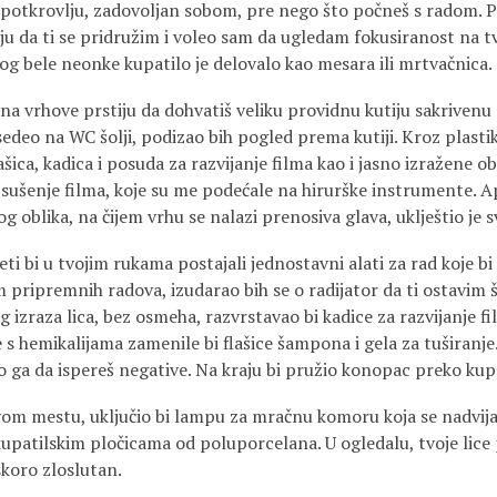
 potkrovlju, zadovoljan sobom, pre nego što počneš s radom. 
ju da ti se pridružim i voleo sam da ugledam fokusiranost na t
g bele neonke kupatilo je delovalo kao mesara ili mrtvačnica.
, na vrhove prstiju da dohvatiš veliku providnu kutiju sakrivenu
sedeo na WC šolji, podizao bih pogled prema kutiji. Kroz plast
šica, kadica i posuda za razvijanje filma kao i jasno izražene o
i sušenje filma, koje su me podećale na hirurške instrumente. 
og oblika, na čijem vrhu se nalazi prenosiva glava, uklještio je 
i bi u tvojim rukama postajali jednostavni alati za rad koje b
 pripremnih radova, izudarao bih se o radijator da ti ostavim 
 izraza lica, bez osmeha, razvrstavao bi kadice za razvijanje fil
e s hemikalijama zamenile bi flašice šampona i gela za tuširanje
 ga da ispereš negative. Na kraju bi pružio konopac preko kupat
svom mestu, uključio bi lampu za mračnu komoru koja se nadvij
kupatilskim pločicama od poluporcelana. U ogledalu, tvoje lice
 skoro zloslutan.