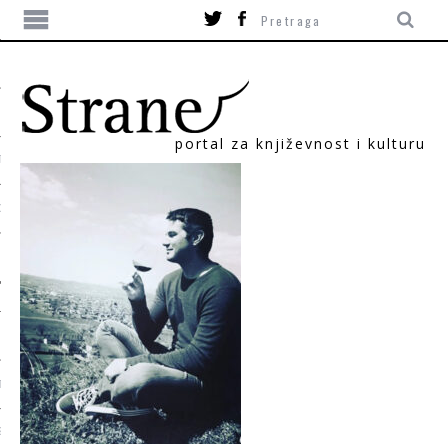
portal za književnost i kulturu
TIKA
ORI
T
SUM