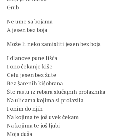
Grub
Ne ume sa bojama
A jesen bez boja
Može li neko zamisliti jesen bez boja
I dlanove pune lišća
I ono čekanje kiše
Celu jesen bez žute
Bez šarenih kišobrana
Što rastu iz rebara slučajnih prolaznika
Na ulicama kojima si prolazila
I onim do njih
Na kojima te još uvek čekam
Na kojima te još ljubi
Moja duša