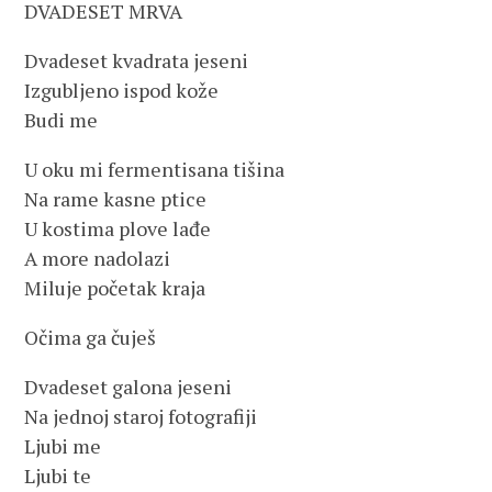
DVADESET MRVA
Dvadeset kvadrata jeseni
Izgubljeno ispod kože
Budi me
U oku mi fermentisana tišina
Na rame kasne ptice
U kostima plove lađe
A more nadolazi
Miluje početak kraja
Očima ga čuješ
Dvadeset galona jeseni
Na jednoj staroj fotografiji
Ljubi me
Ljubi te