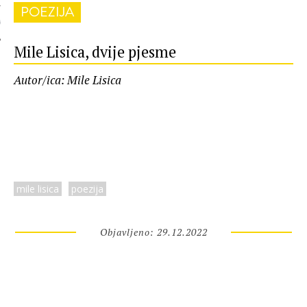
POEZIJA
 AUTORA
Mile Lisica, dvije pjesme
Autor/ica: Mile Lisica
mile lisica
poezija
Objavljeno: 29.12.2022