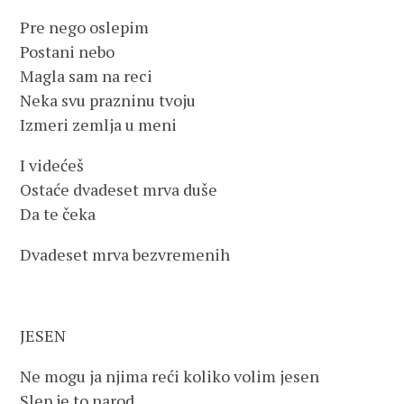
Pre nego oslepim
Postani nebo
Magla sam na reci
Neka svu prazninu tvoju
Izmeri zemlja u meni
I videćeš
Ostaće dvadeset mrva duše
Da te čeka
Dvadeset mrva bezvremenih
JESEN
Ne mogu ja njima reći koliko volim jesen
Slep je to narod