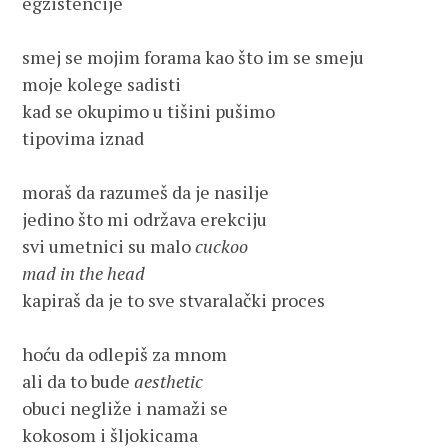
egzistencije

smej se mojim forama kao što im se smeju

moje kolege sadisti

kad se okupimo u tišini pušimo

tipovima iznad

moraš da razumeš da je nasilje

jedino što mi održava erekciju

svi umetnici su malo 
cuckoo

mad in the head
kapiraš da je to sve stvaralački proces

hoću da odlepiš za mnom

ali da to bude 
aesthetic
obuci negliže i namaži se 

kokosom i šljokicama
