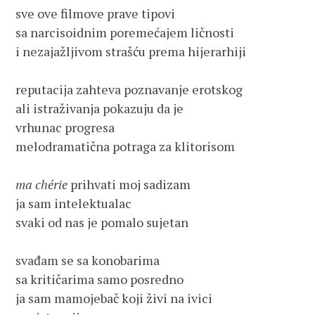
sve ove filmove prave tipovi

sa narcisoidnim poremećajem ličnosti 

i nezajažljivom strašću prema hijerarhiji

reputacija zahteva poznavanje erotskog

ali istraživanja pokazuju da je

vrhunac progresa

melodramatična potraga za klitorisom

ma chérie
 prihvati moj sadizam 

ja sam intelektualac

svaki od nas je pomalo sujetan

svađam se sa konobarima

sa kritičarima samo posredno

ja sam mamojebač koji živi na ivici 
