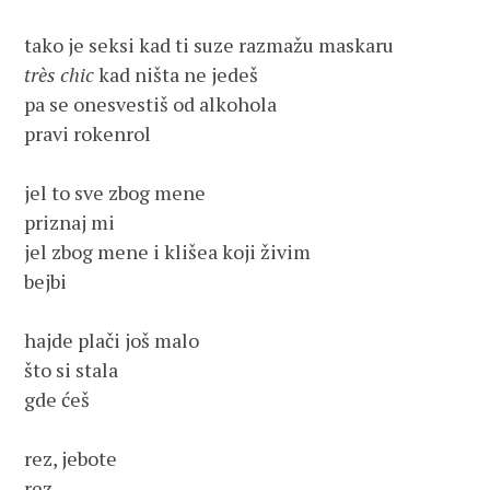
très chic
 kad ništa ne jedeš

pa se onesvestiš od alkohola

pravi rokenrol

jel to sve zbog mene

priznaj mi

jel zbog mene i klišea koji živim 

bejbi

hajde plači još malo

što si stala

gde ćeš

rez, jebote

rez
