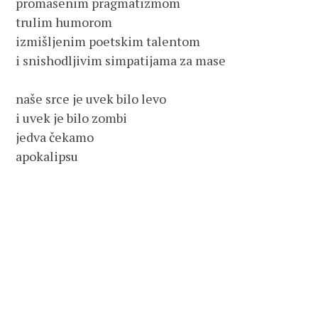
promašenim pragmatizmom

trulim humorom

izmišljenim poetskim talentom

i snishodljivim simpatijama za mase

naše srce je uvek bilo levo

i uvek je bilo zombi

jedva čekamo

apokalipsu
