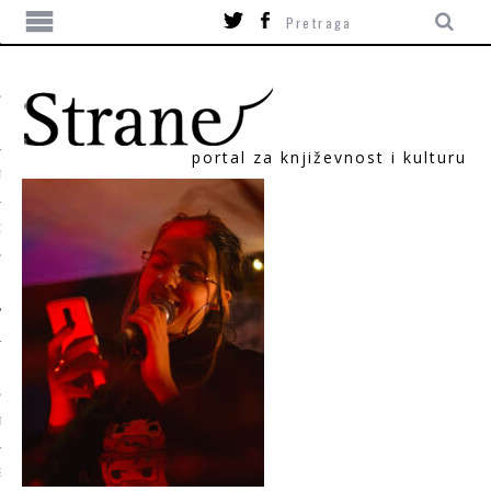
portal za književnost i kulturu
TIKA
ORI
T
SUM