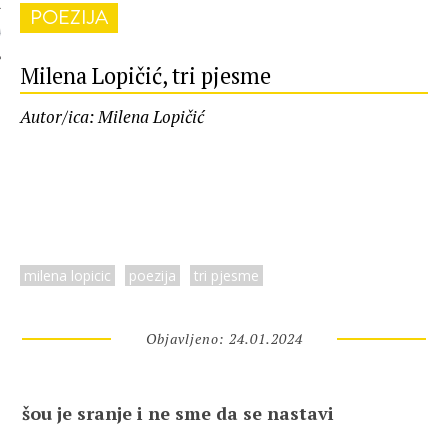
POEZIJA
 AUTORA
Milena Lopičić, tri pjesme
Autor/ica: Milena Lopičić
milena lopicic
poezija
tri pjesme
Objavljeno: 24.01.2024
šou je sranje i ne sme da se nastavi