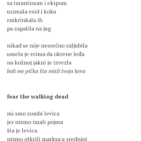
sa tarantinom i ekipom 

uzimala esid i koku 

raskrinkala ih

pa zapalila na jug

nikad se nije nesrećno zaljubila 

umela je svima da okrene leđa

boli me pička šta misli tvoja keva
fear the walking dead
mi smo zombi levica 

jer nismo imali pojma

šta je levica

nismo otkrili marksa u srednjoj
