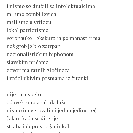
i nismo se družili sa intelektualcima

mi smo zombi levica

rasli smo u vrtlogu

lokal patriotizma

veronauke i ekskurzija po manastirima

naš grob je bio zatrpan

nacionalističkim hiphopom

slavskim pričama 

govorima ratnih zločinaca

i rodoljubivim pesmama iz čitanki

nije im uspelo

oduvek smo znali da lažu

nismo im verovali ni jednu jedinu reč

čak ni kada su širenje

straha i depresije šminkali
