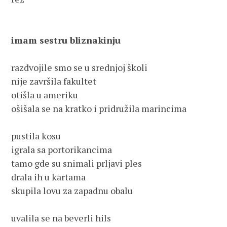
imam sestru bliznakinju
razdvojile smo se u srednjoj školi 

nije završila fakultet

otišla u ameriku

ošišala se na kratko i pridružila marincima

pustila kosu

igrala sa portorikancima

tamo gde su snimali prljavi ples

drala ih u kartama

skupila lovu za zapadnu obalu

uvalila se na beverli hils
