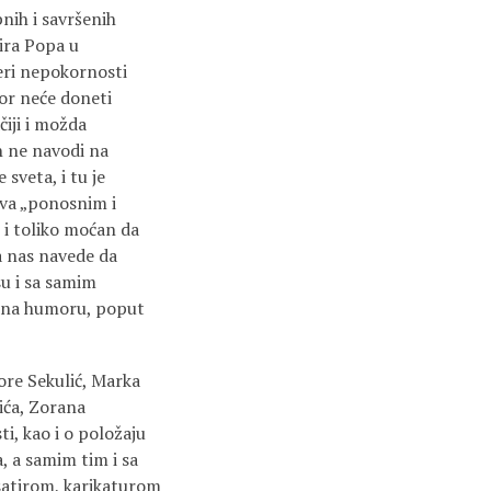
nih i savršenih
ira Popa u
eri nepokornosti
mor neće doneti
čiji i možda
on ne navodi na
sveta, i tu je
iva „ponosnim i
i toliko moćan da
a nas navede da
u i sa samim
i na humoru, poput
ore Sekulić, Marka
šića, Zorana
ti, kao i o položaju
, a samim tim i sa
satirom, karikaturom