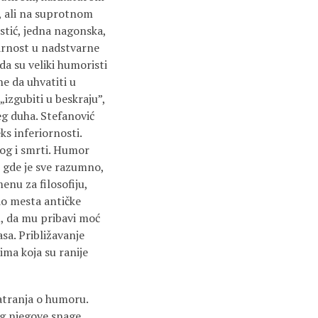
m, ali na suprotnom
stić, jedna nagonska,
varnost u nadstvarne
i da su veliki humoristi
ne da uhvatiti u
„izgubiti u beskraju”,
eg duha. Stefanović
s inferiornosti.
nog i smrti. Humor
r gde je sve razumno,
nu za filosofiju,
do mesta antičke
u, da mu pribavi moć
a. Približavanje
ima koja su ranije
matranja o humoru.
g njegove snage,