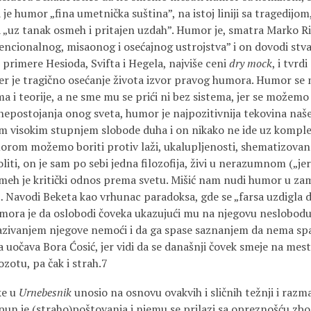
je humor „fina umetnička suština”, na istoj liniji sa tragedijo
ma „uz tanak osmeh i pritajen uzdah”. Humor je, smatra Marko Ri
vencionalnog, misaonog i osećajnog ustrojstva” i on dovodi st
primere Hesioda, Svifta i Hegela, najviše ceni
dry mock
, i tvrd
jer je tragično osećanje života izvor pravog humora. Humor se 
a i teorije, a ne sme mu se prići ni bez sistema, jer se možemo 
nepostojanja onog sveta, humor je najpozitivnija tekovina naš
im visokim stupnjem slobode duha i on nikako ne ide uz komplek
umorom možemo boriti protiv laži, ukalupljenosti, shematizova
liti, on je sam po sebi jedna filozofija, živi u nerazumnom („je
eh je kritički odnos prema svetu. Mišić nam nudi humor u zame
u… Navodi Beketa kao vrhunac paradoksa, gde se „farsa uzdigla 
umora je da oslobodi čoveka ukazujući mu na njegovu neslobod
zivanjem njegove nemoći i da ga spase saznanjem da nema spas
uočava Bora Ćosić, jer vidi da se današnji čovek smeje na mest
ozotu, pa čak i strah.7
ke u
Urnebesnik
unosio na osnovu ovakvih i sličnih težnji i raz
n je (straho)poštovanja i njemu se prilazi sa opreznošću zbo