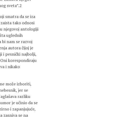
nog sveta”.2
ji smatra da se iza
 zaista tako odnosi
u njegovoj antologiji
išta uglednih
a bi nam se razvoj
ja autora čijoj je
 i pesnički najbolji,
 Oni korespondiraju
va i nikako
ne može izboriti,
ebesnik, jer se
Naglašava razliku
umor je učinio da se
zirno i zapanjujuće,
a zasniva se na