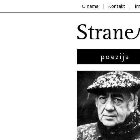
O nama
Kontakt
I
poezija