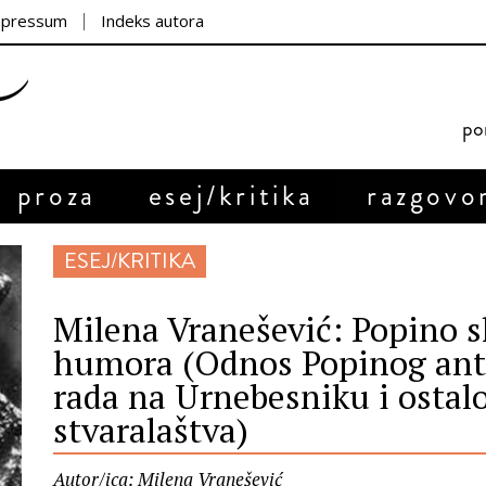
mpressum
Indeks autora
por
proza
esej/kritika
razgovo
ESEJ/KRITIKA
Milena Vranešević: Popino 
humora (Odnos Popinog ant
rada na Urnebesniku i ostal
stvaralaštva)
Autor/ica: Milena Vranešević