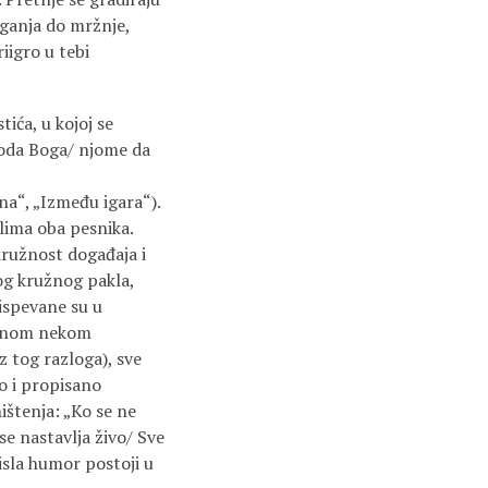
laganja do mržnje,
iigro u tebi
ića, u kojoj se
oda Boga/ njome da
na“, „Između igara“).
lima oba pesnika.
kružnost događaja i
nog kružnog pakla,
 ispevane su u
kobnom nekom
z tog razloga), sve
vo i propisano
ništenja: „Ko se ne
 se nastavlja živo/ Sve
isla humor postoji u