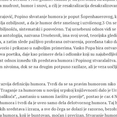
 mudrost, humor i snovi, a cilj je resakralizacija desakralizova
rajović, Popino shvatanje humora je poput Šopenhauerovog, ko
blja ozbiljnost, a da je humor dete smešnog i uzvišenog.3 On se
ljnošću, sistematski i posvećeno. Taj ur­nebesni odnos vidi se 
a antologija, nazvana
Urnebesnik
, ima svoj uvod, teorijska gled
ca, a zatim slede pažljivo probrana ostvarenja, poređana tako d
rio i prikazao u najboljim primerima. Vasko Popa bira ostvaren
va poetika, daje kao primere dela i odlomke koji su najubedljiviji
rst odnos između tih predstava humora i Popinog stvaralaštva.
 nivoima, dok se na drugim potpuno razilaze, ali je veza uočlji
razvija definiciju humora. Tvrdi da se sa pravim humorom niko 
raganje za humorom u novijoj srpskoj književnosti dalo je Urn
alikuća”, „nastanio u samom žarištu poezije”, postao je car.4 
 humora i tvrdi da je uveo samo dela delotvornog humora. Taj h
ih sredstava i izraza, a sve do čega se dolazi je razorno, bezob
oda humora, koji je buntovan, moćan i precizan. Stvaranje humor