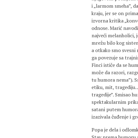
i „larmom smeha”, da 
kraju, jer se on pri
izvorna kritika „kon
odnose. Marić navodi 
najveći melanholici, 
mrežu bilo kog sistem
a otkako smo svesni 
ga povezuje sa trajn
Finci ističe da se h
može da razori, razgo
tu humora nema”). Sm
etiku, mit, tragedij
tragedije”. Smisao h
spektakularnim prika
satani putem humora 
izazivala čuđenje i gr
Popa je dela i odlom
Stav prema humoru pu