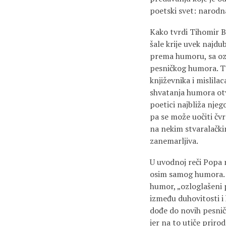
poetski svet: narodna
Kako tvrdi Tihomir B
šale krije uvek najdu
prema humoru, sa ozbi
pesničkog humora. T
književnika i mislila
shvatanja humora otvo
poetici najbliža njego
pa se može uočiti čv
na nekim stvaralačkim
zanemarljiva.
U uvodnoj reči Popa 
osim samog humora. T
humor, „ozloglašeni p
između duhovitosti i
dođe do novih pesničk
jer na to utiče prir