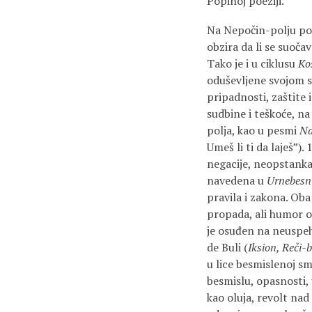
Popinoj poeziji.
Na Nepočin-polju post
obzira da li se suoča
Tako je i u ciklusu
Kos
oduševljene svojom s
pripadnosti, zaštite i
sudbine i teškoće, n
polja, kao u pesmi
Na
Umeš li ti da laješ”).
negacije, neopstank
navedena u
Urnebesn
pravila i zakona. Ob
propada, ali humor os
je osuđen na neuspeh 
de Buli (
Iksion, Reči-
u lice besmislenoj sm
besmislu, opasnosti,
kao oluja, revolt na