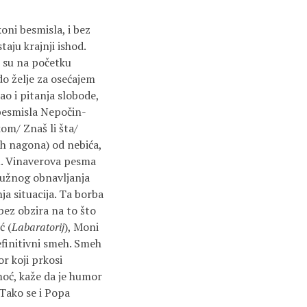
oni besmisla, i bez
aju krajnji ishod.
je su na početku
o želje za osećajem
kao i pitanja slobode,
 besmisla Nepočin-
om/ Znaš li šta/
vih nagona) od nebića,
u. Vinaverova pesma
 kružnog obnavljanja
a situacija. Ta borba
bez obzira na to što
ć (
Laba­ratorij
), Moni
definitivni smeh. Smeh
 koji prkosi
moć, kaže da je humor
 Tako se i Popa