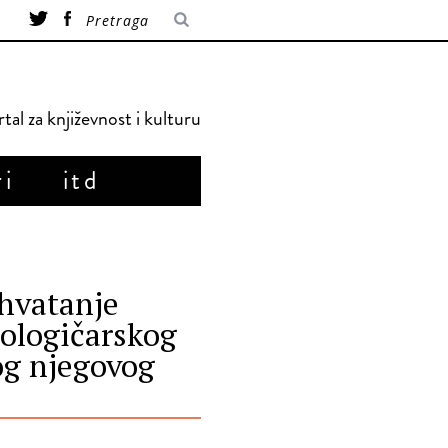
tal za književnost i kulturu
ri
itd
shvatanje
ologičarskog
og njegovog