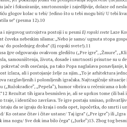
u jače i fokusiranije, smrtonosnije i zajedljivije, dolaze od nes
iću glogov kolac u tebi/ Jedino što u tebi mogu biti/ U tebi kvar
tila se” (pesma 12).10
a i njegovog ustrojstva postoji i u pesmi
Ej ropski svete
Laze Kost
t čoveka nebeskim silama: „Nebo je samo/ ugnuta stopa gosp
a/ do poslednjeg droba” (Ej ropski svete!).11
lusa
Igre
odgovaraju ovakvom gledištu („Pre igre“, „Žmure“, „Kli
la, samouništenja, života, dosade i smrtnosti prisutne su u de
i pokretač ovih osećanja, pa tako Popa naglašava ponavljanje, 
ost izlaza, ali i postojanje želje za njim. „To je arhitektura jed
va razglavljenih i polomljenih igračaka. Najtragičnije situacije
etu („Ružokradice“, „Pepela“), humor vibrira u rečenicama o 
12 Rezultat tih igara besmislen je, ali se uprkos tome (ili baš i
 traje, i identično završava. Te igre postaju smisao, prihvatlji
istaju da se igraju do kraja i onda opet, ispočetka, do smrti i u
 Ko ostane čitav i čitav ustane/ Taj igra” („Pre igre“) ili „Igra
k ima nogu/ Sve dok ima bilo čega” („Jurke“)13. Zbog tog besm