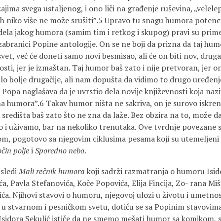
ima svega ustaljenog, i ono liči na građenje ruševina, „velelep
 ih niko više ne može srušiti”.5 Upravo tu snagu humora potenc
dela jakog humora (samim tim i retkog i skupog) pravi su prim
zabranici Popine antologije. On se ne boji da prizna da taj hu
vet, već će doneti samo novi besmisao, ali će on biti nov, druga
nosti, jer je izmaštan. Taj humor baš zato i nije pretvoran, jer 
o bolje drugačije, ali nam dopušta da vidimo to drugo uređenje 
 Popa naglašava da je uvrstio dela novije književnosti koja naz
humora”.6 Takav humor ništa ne sakriva, on je surovo iskren 
 središta baš zato što ne zna da laže. Bez obzira na to, može d
 i uživamo, bar na nekoliko trenutaka. Ove tvrdnje povezane s
om, pogotovo sa njegovim ciklusima pesama koji su utemeljen
čin polje
i
Sporedno nebo
.
sledi
Mali rečnik humora
koji sadrži razmatranja o humoru Isid
ća, Pavla Stefanovića, Koče Popovića, Elija Fincija, Zo- rana Mi
ića. Njihovi stavovi o humoru, njegovoj ulozi u životu i umetnos
a u stvarnom i pesničkom svetu, dotiču se sa Popinim stavovima
sidora Sekulić ističe da ne smemo mešati humor sa komikom, 