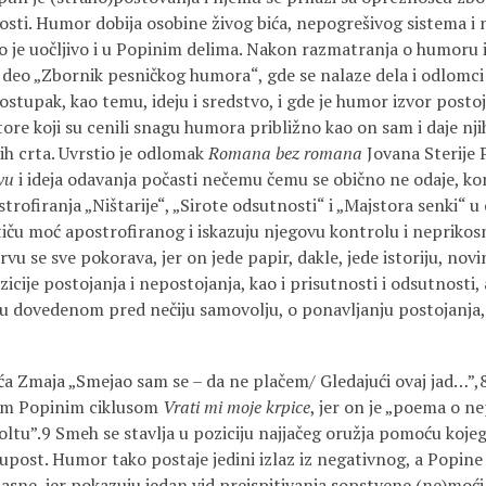
ivosti. Humor dobija osobine živog bića, nepogrešivog sistema 
što je uočljivo i u Popinim delima. Nakon razmatranja o humoru
i deo „Zbornik pesničkog humora“, gde se nalaze dela i odlomci 
ostupak, kao temu, ideju i sredstvo, i gde je humor izvor post
ore koji su cenili snagu humora približno kao on sam i daje nji
ih crta. Uvrstio je odlomak
Romana bez romana
Jovana Sterije 
vu
i ideja odavanja počasti nečemu čemu se obično ne odaje, ko
ofiranja „Ništarije“, „Sirote odsutnosti“ i „Majstora senki“ u
stiču moć apostrofiranog i iskazuju njegovu kontrolu i nepri
rvu se sve pokorava, jer on jede papir, dakle, jede istoriju, novi
icije postojanja i nepostojanja, kao i prisutnosti i odsutnosti
u dovedenom pred nečiju samovolju, o ponavljanju postojanja, 
ća Zmaja „Smejao sam se – da ne plačem/ Gledajući ovaj jad…”,
vim Popinim ciklusom
Vrati mi moje krpice
, jer on je „poema o ne
oltu”.9 Smeh se stavlja u poziciju najjačeg oružja pomoću koje
glupost. Humor tako postaje jedini izlaz iz negativnog, a Popine 
asne, jer pokazuju jedan vid preispitivanja sopstvene (ne)moći.