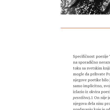
Specifičnost poezije 
na sporadično nerazum
toku sa svetskim knji
mogle da prihvate Po
njegove poetike bilo 
samo implicitno, svo
izlazio iz okvira poez
pesništvu
).1 On nije 
njegova dela nisu pr
predavanju koje je od