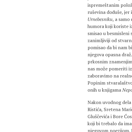
ispremeštanim položaj
ruševina doduše, jer
Urnebesniku
, a samo 
humora koji koriste i
smisao u besmisleni s
zanimljiviji od stvar
pomisao da bi nam bil
njegova opasna draž.
prkosnim znamenjima 
nas može pomeriti iz
zaboravimo na realno
Popinim stvaralaštv
onih u knjigama
Nepo
Nakon uvodnog dela 
Ristića, Sretena Mari
Gluščevića i Bore Ćos
koji bi trebalo da im
njegovom poezijom. I