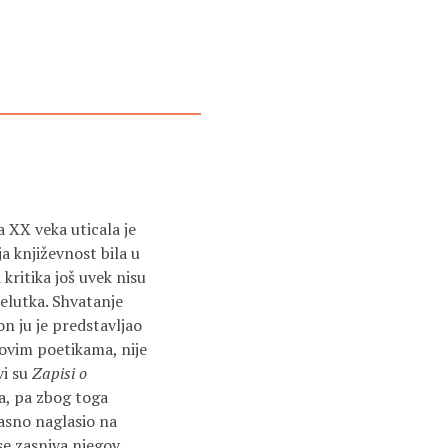
a XX veka uticala je
a književnost bila u
 kritika još uvek nisu
elutka. Shvatanje
on ju je predstavljao
hovim poetikama, nije
vi su
Zapisi o
ma, pa zbog toga
jasno naglasio na
se zasniva njegov