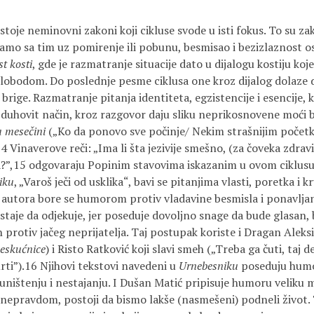
oje neminovni zakoni koji cikluse svode u isti fokus. To su zak
vamo sa tim uz pomirenje ili pobunu, besmisao i bezizlaznost ost
t kosti
, gde je razmatranje situacije dato u dijalogu kostiju ko
lobodom. Do poslednje pesme ciklusa one kroz dijalog dolaze d
 brige. Razmatranje pitanja identiteta, egzistencije i esencije, 
a duhovit način, kroz razgovor daju sliku neprikosnovene moći
 mesečini
(„Ko da ponovo sve počinje/ Nekim strašnijim početk
 14 Vinaverove reči: „Ima li šta jezivije smešno, (za čoveka zdra
a?”,15 odgovaraju Popinim stavovima iskazanim u ovom ciklus
iku
, „Varoš ječi od usklika“, bavi se pitanjima vlasti, poretka i
a autora bore se humorom protiv vladavine besmisla i ponavljanj
taje da odjekuje, jer poseduje dovoljno snage da bude glasan, 
protiv jačeg neprijatelja. Taj postupak koriste i Dragan Aleksi
beskućnice
) i Risto Ratković koji slavi smeh („Treba ga čuti, taj 
rti”).16 Njihovi tekstovi navedeni u
Urne­besniku
poseduju humor
 uništenju i nestajanju. I Dušan Matić pripisuje humoru veliku 
d nepravdom, postoji da bismo lakše (nasmešeni) podneli život.