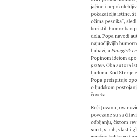
jačine i nepokoleblj
pokazatelja istine, 
očima pesnika“, sled
koristili humor kao p
dela. Popa navodi aut
najuočljivijih humorn
ljubavi, a
Panegirik cr
Popinom idejom apostr
prsten
. Oba autora i
ljudima. Kod Sterije c
Popa preispituje opoz
o ljudskom postojanj
čoveka.
Reči Jovana Jovanovi
povezane su sa čita
odbijanju, čistom rev
smrt, strah, vlast i 
smešne koliko su i op