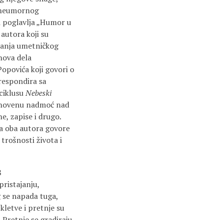
i neumornog
 i poglavlja „Humor u
autora koji su
ojanja umetničkog
hova dela
Popovića koji govori o
respondira sa
 ciklusu
Nebeski
kosnovenu nadmoć nad
ne, zapise i drugo.
, a oba autora govore
trošnosti života i
8
pristajanju,
g se napada tuga,
kletve i pretnje su
 Pretnje se gradiraju