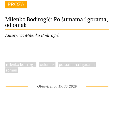
PROZA
 AUTORA
Milenko Bodirogić: Po šumama i gorama,
odlomak
Autor/ica: Milenko Bodirogić
milenko bodirogic
odlomak
po sumama i gorama
roman
Objavljeno: 19.03.2020