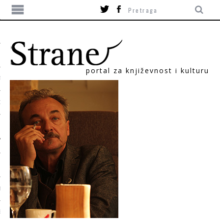
portal za književnost i kulturu
TIKA
ORI
T
SUM