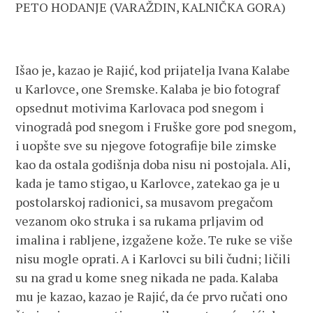
PETO HODANJE (VARAŽDIN, KALNIČKA GORA)
Išao je, kazao je Rajić, kod prijatelja Ivana Kalabe
u Karlovce, one Sremske. Kalaba je bio fotograf
opsednut motivima Karlovaca pod snegom i
vinogradâ pod snegom i Fruške gore pod snegom,
i uopšte sve su njegove fotografije bile zimske
kao da ostala godišnja doba nisu ni postojala. Ali,
kada je tamo stigao, u Karlovce, zatekao ga je u
postolarskoj radionici, sa musavom pregačom
vezanom oko struka i sa rukama prljavim od
imalina i rabljene, izgažene kože. Te ruke se više
nisu mogle oprati. A i Karlovci su bili čudni; ličili
su na grad u kome sneg nikada ne pada. Kalaba
mu je kazao, kazao je Rajić, da će prvo ručati ono