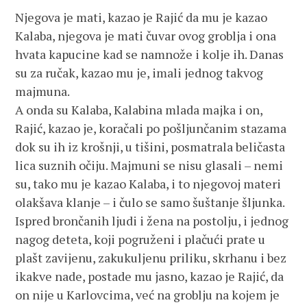
Njegova je mati, kazao je Rajić da mu je kazao
Kalaba, njegova je mati čuvar ovog groblja i ona
hvata kapucine kad se namnože i kolje ih. Danas
su za ručak, kazao mu je, imali jednog takvog
majmuna.
A onda su Kalaba, Kalabina mlada majka i on,
Rajić, kazao je, koračali po pošljunčanim stazama
dok su ih iz krošnji, u tišini, posmatrala beličasta
lica suznih očiju. Majmuni se nisu glasali – nemi
su, tako mu je kazao Kalaba, i to njegovoj materi
olakšava klanje – i čulo se samo šuštanje šljunka.
Ispred brončanih ljudi i žena na postolju, i jednog
nagog deteta, koji pogruženi i plačući prate u
plašt zavijenu, zakukuljenu priliku, skrhanu i bez
ikakve nade, postade mu jasno, kazao je Rajić, da
on nije u Karlovcima, već na groblju na kojem je