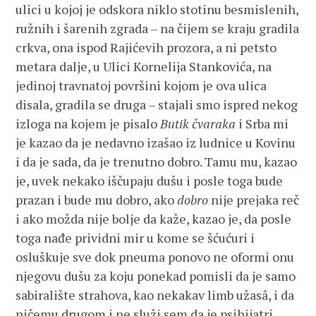
ulici u kojoj je odskora niklo stotinu besmislenih,
ružnih i šarenih zgrada – na čijem se kraju gradila
crkva, ona ispod Rajićevih prozora, a ni petsto
metara dalje, u Ulici Kornelija Stankovića, na
jedinoj travnatoj površini kojom je ova ulica
disala, gradila se druga – stajali smo ispred nekog
izloga na kojem je pisalo
Butik čvaraka
i Srba mi
je kazao da je nedavno izašao iz ludnice u Kovinu
i da je sada, da je trenutno dobro. Tamu mu, kazao
je, uvek nekako iščupaju dušu i posle toga bude
prazan i bude mu dobro, ako
dobro
nije prejaka reč
i ako možda nije bolje da kaže, kazao je, da posle
toga nađe prividni mir u kome se šćućuri i
osluškuje sve dok pneuma ponovo ne oformi onu
njegovu dušu za koju ponekad pomisli da je samo
sabiralište strahova, kao nekakav limb užasâ, i da
ničemu drugom i ne služi sem da je psihijatri,