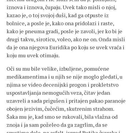
iznova i iznova, čupaju. Uvek tako misli o njoj,
kazao je, o toj svojoj duši, kad ga otpuste iz
bolnice, a posle je, kako ona pridolazi i raste,
kako je pneuma gradi, posle je zavoli, jer ko bi je
drugi takvu, siroticu, voleo, ako ne on. Onda misli
da je ona njegova Euridika po koju se uvek vraća i
koju mu uvek otimaju.
Oči su mu bile velike, izbuljene, pomućene
medikamentima i u njih se nije moglo gledati, u
njima se video decenijski progon i prokletstvo
uspostavljanja nemogućih veza, čitav jedan
uzavreli a sada prigušen i pritajen pakao paranoje
obojen jezivim, čučećim, skutrenim strahom.
Šaka mu je, kad smo se rukovali, bila vlažna od
znoja i ja sam poželeo da ga zagrlim, da se
spustimo dole, na asfalt, ispred Butika čvaraka i