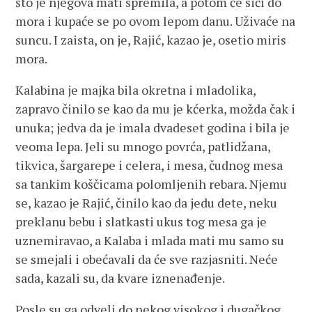
što je njegova mati spremila, a potom će sići do
mora i kupaće se po ovom lepom danu. Uživaće na
suncu. I zaista, on je, Rajić, kazao je, osetio miris
mora.
Kalabina je majka bila okretna i mladolika,
zapravo činilo se kao da mu je kćerka, možda čak i
unuka; jedva da je imala dvadeset godina i bila je
veoma lepa. Jeli su mnogo povrća, patlidžana,
tikvica, šargarepe i celera, i mesa, čudnog mesa
sa tankim koščicama polomljenih rebara. Njemu
se, kazao je Rajić, činilo kao da jedu dete, neku
preklanu bebu i slatkasti ukus tog mesa ga je
uznemiravao, a Kalaba i mlada mati mu samo su
se smejali i obećavali da će sve razjasniti. Neće
sada, kazali su, da kvare iznenađenje.
Posle su ga odveli do nekog visokog i dugačkog