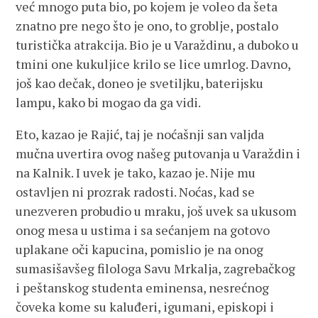
već mnogo puta bio, po kojem je voleo da šeta
znatno pre nego što je ono, to groblje, postalo
turistička atrakcija. Bio je u Varaždinu, a duboko u
tmini one kukuljice krilo se lice umrlog. Davno,
još kao dečak, doneo je svetiljku, baterijsku
lampu, kako bi mogao da ga vidi.
Eto, kazao je Rajić, taj je noćašnji san valjda
mučna uvertira ovog našeg putovanja u Varaždin i
na Kalnik. I uvek je tako, kazao je. Nije mu
ostavljen ni prozrak radosti. Noćas, kad se
unezveren probudio u mraku, još uvek sa ukusom
onog mesa u ustima i sa sećanjem na gotovo
uplakane oči kapucina, pomislio je na onog
sumasišavšeg filologa Savu Mrkalja, zagrebačkog
i peštanskog studenta eminensa, nesrećnog
čoveka kome su kaluđeri, igumani, episkopi i