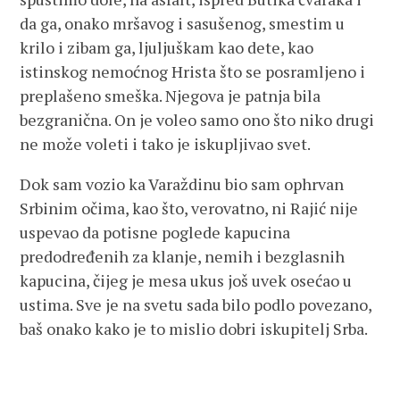
da ga, onako mršavog i sasušenog, smestim u
krilo i zibam ga, ljuljuškam kao dete, kao
istinskog nemoćnog Hrista što se posramljeno i
preplašeno smeška. Njegova je patnja bila
bezgranična. On je voleo samo ono što niko drugi
ne može voleti i tako je iskupljivao svet.
Dok sam vozio ka Varaždinu bio sam ophrvan
Srbinim očima, kao što, verovatno, ni Rajić nije
uspevao da potisne poglede kapucina
predodređenih za klanje, nemih i bezglasnih
kapucina, čijeg je mesa ukus još uvek osećao u
ustima. Sve je na svetu sada bilo podlo povezano,
baš onako kako je to mislio dobri iskupitelj Srba.