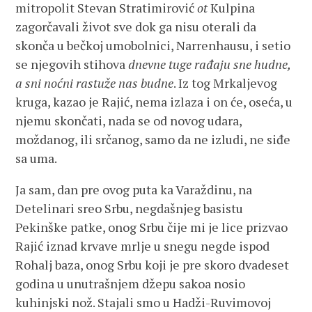
mitropolit Stevan Stratimirović
ot
Kulpina
zagorčavali život sve dok ga nisu oterali da
skonča u bečkoj umobolnici, Narrenhausu, i setio
se njegovih stihova
dnevne tuge rađaju sne hudne,
a sni noćni rastuže nas budne
. Iz tog Mrkaljevog
kruga, kazao je Rajić, nema izlaza i on će, oseća, u
njemu skončati, nada se od novog udara,
moždanog, ili srčanog, samo da ne izludi, ne siđe
sa uma.
Ja sam, dan pre ovog puta ka Varaždinu, na
Detelinari sreo Srbu, negdašnjeg basistu
Pekinške patke, onog Srbu čije mi je lice prizvao
Rajić iznad krvave mrlje u snegu negde ispod
Rohalj baza, onog Srbu koji je pre skoro dvadeset
godina u unutrašnjem džepu sakoa nosio
kuhinjski nož. Stajali smo u Hadži-Ruvimovoj