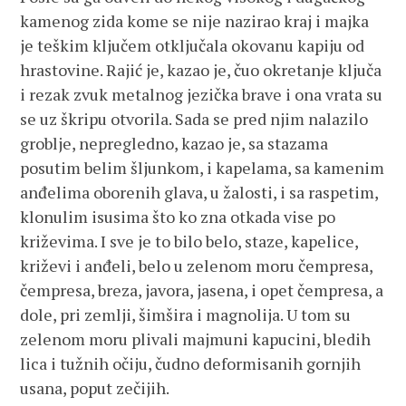
kamenog zida kome se nije nazirao kraj i majka
je teškim ključem otključala okovanu kapiju od
hrastovine. Rajić je, kazao je, čuo okretanje ključa
i rezak zvuk metalnog jezička brave i ona vrata su
se uz škripu otvorila. Sada se pred njim nalazilo
groblje, nepregledno, kazao je, sa stazama
posutim belim šljunkom, i kapelama, sa kamenim
anđelima oborenih glava, u žalosti, i sa raspetim,
klonulim isusima što ko zna otkada vise po
križevima. I sve je to bilo belo, staze, kapelice,
križevi i anđeli, belo u zelenom moru čempresa,
čempresa, breza, javora, jasena, i opet čempresa, a
dole, pri zemlji, šimšira i magnolija. U tom su
zelenom moru plivali majmuni kapucini, bledih
lica i tužnih očiju, čudno deformisanih gornjih
usana, poput zečijih.