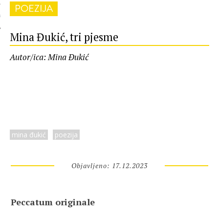
POEZIJA
 AUTORA
Mina Đukić, tri pjesme
Autor/ica: Mina Đukić
mina đukić
poezija
Objavljeno: 17.12.2023
Peccatum originale