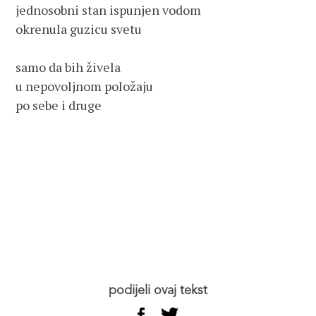
jednosobni stan ispunjen vodom

okrenula guzicu svetu

samo da bih živela

u nepovoljnom položaju

po sebe i druge

podijeli ovaj tekst