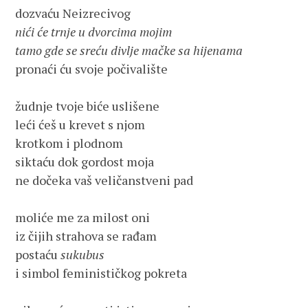
nići će trnje u dvorcima mojim

tamo gde se sreću divlje mačke sa hijenama 
pronaći ću svoje počivalište

žudnje tvoje biće uslišene

leći ćeš u krevet s njom

krotkom i plodnom

siktaću dok gordost moja                                

ne dočeka vaš veličanstveni pad

moliće me za milost oni

iz čijih strahova se rađam

postaću 
sukubus
i simbol feminističkog pokreta
