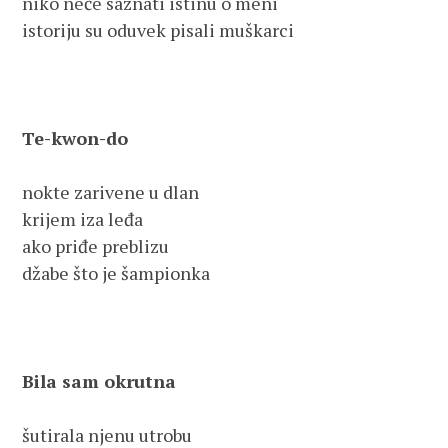
niko neće saznati istinu o meni                 

istoriju su oduvek pisali muškarci 

Te-kwon-do
nokte zarivene u dlan

krijem iza leđa

ako priđe preblizu

džabe što je šampionka

Bila sam okrutna 
šutirala njenu utrobu
