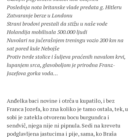
Poslednja nota britanske vlade predata g. Hitleru
Zatvaranje berze u Londonu
Strani brodovi prestali da stižu u naše vode
Holandija mobilisala 500.000 ljudi
Nuvolari na jučerašnjem treningu vozio 200 km na
sat pored kule Nebojše
Protiv tvrde stolice i šuljeva praćenih navalom krvi,
lupanjem srca, glavoboljom je prirodna Franz-
Jozefova gorka voda…
Anđelka baci novine i otrča u kupatilo, i bez
Franca Jozefa, ko zna koliko je tamo ostala, tek, u
sobi je zatekla otvorenu bocu burgundca i
sendvič, njega nije ni pipnula. Sedi na krevetu
podglavljena jastucima i pije, sama, ko Braša