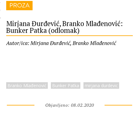
PROZA
 AUTORA
Mirjana Đurđević, Branko Mlađenović:
Bunker Patka (odlomak)
Autor/ica: Mirjana Đurđević, Branko Mlađenović
Branko Mlađenović
Bunker Patka
mirjana durdevic
Objavljeno: 08.02.2020