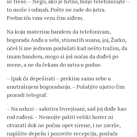
se trese. – Nego, ako je hitno, bolje telefonirajte –
to može i odmah. Pošte ne rade do jutra.
Prebaciću vam vezu čim siđem.
Na koju materinu banderu da telefoniram,
bogorada Anđa u sebi, stisnutih usana, joj, Žarko,
oćeš li me jednom poslušati kad nešto tražim, da
imam banderu, mogo si još noćas da dođeš po
mene, a ne da čekam do sutra u podne.
– Ipak ću depeširati – prekinu samu sebe u
unutrašnjem bogoradanju. – Pošaljite ujutro čim
proradi telegraf.
– Na usluzi – salutira livrejisani, sad joj dođe kao
rod rođeni. – Nemojte paliti veliki luster ni
otvarati dok ne počnu opet sirene, i ne završe,
napišite depešu i pozovite recepciju, poslaću