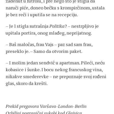
zadenut u futrolu, i pre nego što je stigla da
naruči piće, doneo bečku s krompirčinom, ustala
je bez reči i uputila se na recepciju.
– Je l stigla sutrašnja
Politika
? – nestrpljivo je
upitala portira, onog mlađeg, neprijatnog.
– Baš maločas, frau Vajs – paz sad sam frau,
preseklo je. – Samo da otvorim paket.
– I molim jedan sendvič u apartman. Pileći, neću
kobasice i šunke. I bocu nekog francuskog vina,
nikakve smederevke – ne prepoznaje svoj rođeni
glas, skoro da krešti.
Prekid pregovora Varšava-London-Berlin
Ozbiljni pogranični sukobi kod Glajvica