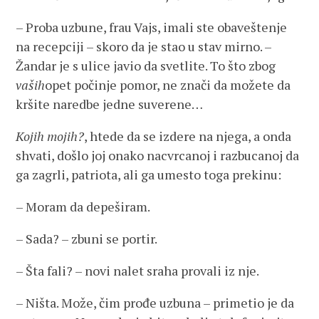
– Proba uzbune, frau Vajs, imali ste obaveštenje
na recepciji – skoro da je stao u stav mirno. –
Žandar je s ulice javio da svetlite. To što zbog
vaših
opet počinje pomor, ne znači da možete da
kršite naredbe jedne suverene…
Kojih mojih?
, htede da se izdere na njega, a onda
shvati, došlo joj onako nacvrcanoj i razbucanoj da
ga zagrli, patriota, ali ga umesto toga prekinu:
– Moram da depeširam.
– Sada? – zbuni se portir.
– Šta fali? – novi nalet sraha provali iz nje.
– Ništa. Može, čim prođe uzbuna – primetio je da