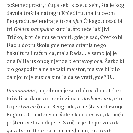
božemeoprosti, i čupa sebi kose, u sebi, šta je kog
đavola tražila natrag u Krčedinu, ma i u ovom
Beogradu, selendra je to za
njen
Čikago, dosad bi
tri
Golden pampkina
kupila, što reče lažljivi
Tričko, krvi će mu se napiti, gde je sad, Cvetko bi
išao u dobru školu gde nema crtanja nego
fiskultura i računica, mala Rada… e samo joj je
ona falila uz onog njenog blentavog oca, Žarko bi
bio gospodin a ne seoski majstor, ma sve bi bilo
da njoj nije guzica zinula da se vrati, gde? U…
Uuuuuuuuu!
, najednom je zaurlalo s ulice. Trke?
Pričali su danas o treninzima u
Ruskom caru
, eto
to je
stvarno
čula u Beogradu, a ne šta vantaziraju
Bugari… O mater vam šofersku i blesavu, da noću
pošten svet izluđujete! Skočila je do prozora da
ga zatvori. Dole na ulici, međutim, nikakvih