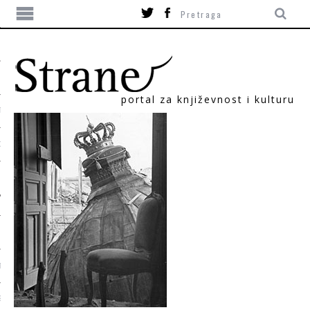
portal za književnost i kulturu
TIKA
ORI
T
SUM