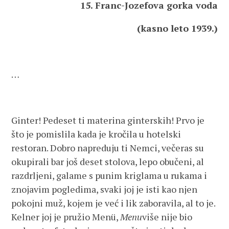
15. Franc-Jozefova gorka voda
(kasno leto 1939.)
…
Ginter! Pedeset ti materina ginterskih! Prvo je
što je pomislila kada je kročila u hotelski
restoran. Dobro napreduju ti Nemci, večeras su
okupirali bar još deset stolova, lepo obučeni, al
razdrljeni, galame s punim kriglama u rukama i
znojavim pogledima, svaki joj je isti kao njen
pokojni muž, kojem je već i lik zaboravila, al to je.
Kelner joj je pružio Menü,
Menu
više nije bio