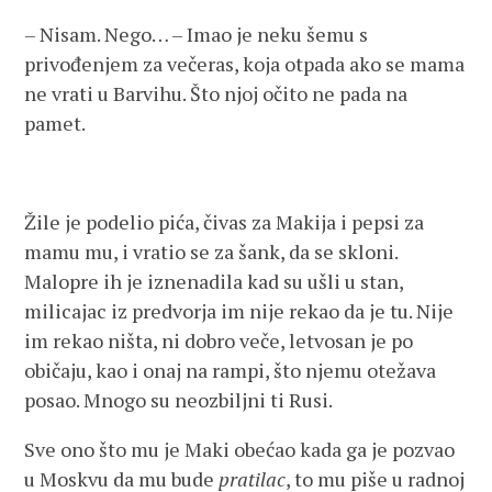
– Nisam. Nego… – Imao je neku šemu s
privođenjem za večeras, koja otpada ako se mama
ne vrati u Barvihu. Što njoj očito ne pada na
pamet.
Žile je podelio pića, čivas za Makija i pepsi za
mamu mu, i vratio se za šank, da se skloni.
Malopre ih je iznenadila kad su ušli u stan,
milicajac iz predvorja im nije rekao da je tu. Nije
im rekao ništa, ni dobro veče, letvosan je po
običaju, kao i onaj na rampi, što njemu otežava
posao. Mnogo su neozbiljni ti Rusi.
Sve ono što mu je Maki obećao kada ga je pozvao
u Moskvu da mu bude
pratilac
, to mu piše u radnoj