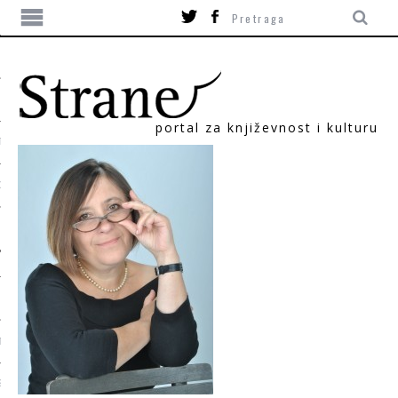
portal za književnost i kulturu
TIKA
ORI
T
SUM