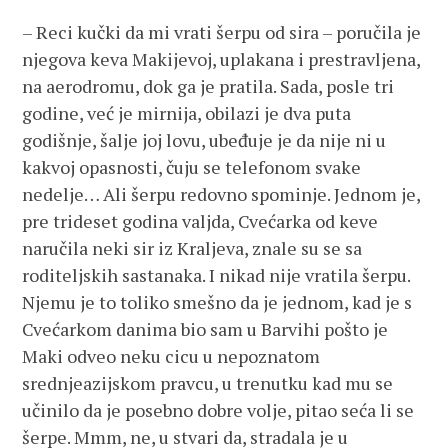
– Reci kučki da mi vrati šerpu od sira – poručila je
njegova keva Makijevoj, uplakana i prestravljena,
na aerodromu, dok ga je pratila. Sada, posle tri
godine, već je mirnija, obilazi je dva puta
godišnje, šalje joj lovu, ubeđuje je da nije ni u
kakvoj opasnosti, čuju se telefonom svake
nedelje… Ali šerpu redovno spominje. Jednom je,
pre trideset godina valjda, Cvećarka od keve
naručila neki sir iz Kraljeva, znale su se sa
roditeljskih sastanaka. I nikad nije vratila šerpu.
Njemu je to toliko smešno da je jednom, kad je s
Cvećarkom danima bio sam u Barvihi pošto je
Maki odveo neku cicu u nepoznatom
srednjeazijskom pravcu, u trenutku kad mu se
učinilo da je posebno dobre volje, pitao seća li se
šerpe. Mmm, ne, u stvari da, stradala je u