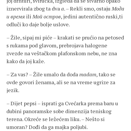
joj drhturi, svirucka, izgleda da se stvarno opako
iznervirala zbog ta dva
a
. – Rekli smo, ostaju
M
ода
и
время
ili
Mой
остров
, jedini autentično ruski,ti
odluči ko daje bolje uslove.
– Žile, sipaj mi piće – krakati se prućio na petosed
s rukama pod glavom, prebrojava halogene
zvezde na veštačkom plafonskom nebu, ne zna
kako da joj kaže.
– Za vas? – Žile umalo da doda
madam
, tako se
ovde govori ženama, ali se na vreme ugrize za
jezik.
– Dijet pepsi – isprati ga Cvećarka prema baru u
dubini panoramske sobe dimenzija teniskog
terena. Okreće se ležećem liku. – Nešto si
umoran? Dođi da ga majka poljubi.