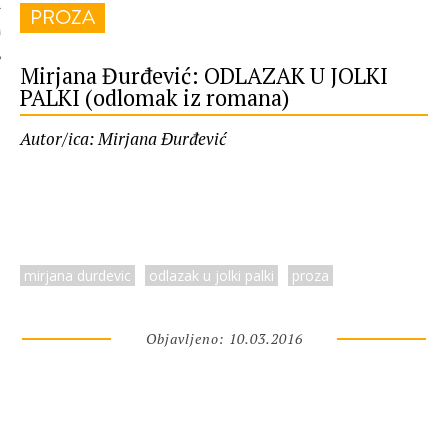
PROZA
 AUTORA
Mirjana Đurđević: ODLAZAK U JOLKI
PALKI (odlomak iz romana)
Autor/ica: Mirjana Đurđević
mirjana durdevic
odlazak u jolki palki
proza
Objavljeno: 10.03.2016