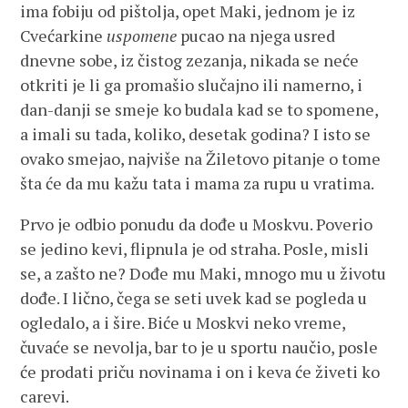
ima fobiju od pištolja, opet Maki, jednom je iz
Cvećarkine
uspomene
pucao na njega usred
dnevne sobe, iz čistog zezanja, nikada se neće
otkriti je li ga promašio slučajno ili namerno, i
dan-danji se smeje ko budala kad se to spomene,
a imali su tada, koliko, desetak godina? I isto se
ovako smejao, najviše na Žiletovo pitanje o tome
šta će da mu kažu tata i mama za rupu u vratima.
Prvo je odbio ponudu da dođe u Moskvu. Poverio
se jedino kevi, flipnula je od straha. Posle, misli
se, a zašto ne? Dođe mu Maki, mnogo mu u životu
dođe. I lično, čega se seti uvek kad se pogleda u
ogledalo, a i šire. Biće u Moskvi neko vreme,
čuvaće se nevolja, bar to je u sportu naučio, posle
će prodati priču novinama i on i keva će živeti ko
carevi.