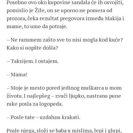
Posebno ovo oko kupovine sandala će ih osvojiti,
pomislio je Žile, on se uporno ne pomera od
prozora, čeka rezultat pregovora između Makija i
mame, to ume da potraje.
– Ne razumem zašto sve to nisi mogla kod kuće?
Kako si uopšte došla?
– Taksijem. I ostajem.
– Mama!
– Moje je mesto pored jedinog muškarca u mom
životu. I najlepšeg – zvuči ljupko, nastranu pune
ruke posla za logopeda.
– Posle tate – uzdahnu krakati.
Posle njega, složi se baba u mislima, lepi i glupi,