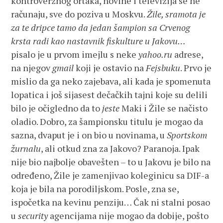
kontroverznog ortaka, novine i televizija se ne
računaju, sve do poziva u Moskvu.
Žile, sramota je
za te dripce tamo da jedan šampion sa Crvenog
krsta radi kao nastavnik fiskulture u Jakovu…
pisalo je u prvom imejlu s neke
yahoo.ru
adrese,
na njegov
gmail
koji je ostavio na
Fejsbuku
. Prvo je
mislio da ga neko zajebava, ali kada je spomenuta
lopatica i još sijasest dečačkih tajni koje su delili
bilo je očigledno da to
jeste
Maki i Žile se načisto
oladio. Dobro, za šampionsku titulu je mogao da
sazna, dvaput je i on bio u novinama, u
Sportskom
žurnalu
, ali otkud zna za Jakovo? Paranoja. Ipak
nije bio najbolje obavešten – to u Jakovu je bilo na
određeno, Žile je zamenjivao koleginicu sa DIF-a
koja je bila na porodiljskom. Posle, zna se,
ispočetka na kevinu penziju… Čak ni stalni posao
u
security
agencijama nije mogao da dobije, pošto