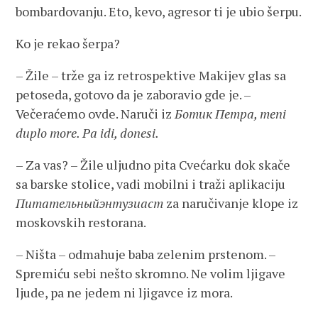
bombardovanju. Eto, kevo, agresor ti je ubio šerpu.
Ko je rekao šerpa?
– Žile – trže ga iz retrospektive Makijev glas sa
petoseda, gotovo da je zaboravio gde je. –
Večeraćemo ovde. Naruči iz
Ботик
Петра
, meni
duplo more. Pa idi, donesi.
– Za vas? – Žile uljudno pita Cvećarku dok skače
sa barske stolice, vadi mobilni i traži aplikaciju
Питательныйэнтузиаст
za naručivanje klope iz
moskovskih restorana.
– Ništa – odmahuje baba zelenim prstenom. –
Spremiću sebi nešto skromno. Ne volim ljigave
ljude, pa ne jedem ni ljigavce iz mora.