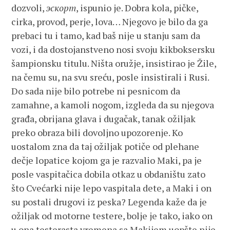
dozvoli,
эскорт
, ispunio je. Dobra kola, pičke,
cirka, provod, perje, lova… Njegovo je bilo da ga
prebaci tu i tamo, kad baš nije u stanju sam da
vozi, i da dostojanstveno nosi svoju kikboksersku
šampionsku titulu. Ništa oružje, insistirao je Žile,
na čemu su, na svu sreću, posle insistirali i Rusi.
Do sada nije bilo potrebe ni pesnicom da
zamahne, a kamoli nogom, izgleda da su njegova
građa, obrijana glava i dugačak, tanak ožiljak
preko obraza bili dovoljno upozorenje. Ko
uostalom zna da taj ožiljak potiče od plehane
dečje lopatice kojom ga je razvalio Maki, pa je
posle vaspitačica dobila otkaz u obdaništu zato
što Cvećarki nije lepo vaspitala dete, a Maki i on
su postali drugovi iz peska? Legenda kaže da je
ožiljak od motorne testere, bolje je tako, iako on
u ona testerasta vremena sa Makijem uopšte nije