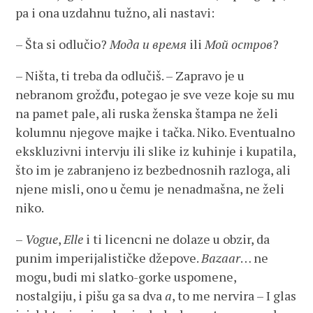
pa i ona uzdahnu tužno, ali nastavi:
– Šta si odlučio?
M
ода
и
время
ili
Mой
остров
?
– Ništa, ti treba da odlučiš. – Zapravo je u
nebranom grožđu, potegao je sve veze koje su mu
na pamet pale, ali ruska ženska štampa ne želi
kolumnu njegove majke i tačka. Niko. Eventualno
ekskluzivni intervju ili slike iz kuhinje i kupatila,
što im je zabranjeno iz bezbednosnih razloga, ali
njene misli, ono u čemu je nenadmašna, ne želi
niko.
–
Vogue
,
Elle
i ti licencni ne dolaze u obzir, da
punim imperijalističke džepove.
Bazaar
… ne
mogu, budi mi slatko-gorke uspomene,
nostalgiju, i pišu ga sa dva
a
, to me nervira – I glas