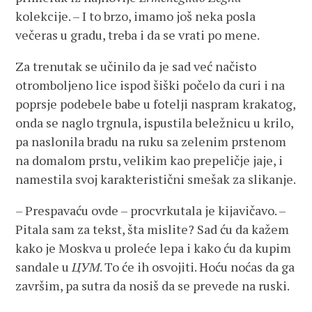
kolekcije. – I to brzo, imamo još neka posla
večeras u gradu, treba i da se vrati po mene.
Za trenutak se učinilo da je sad već načisto
otromboljeno lice ispod šiški počelo da curi i na
poprsje podebele babe u fotelji naspram krakatog,
onda se naglo trgnula, ispustila beležnicu u krilo,
pa naslonila bradu na ruku sa zelenim prstenom
na domalom prstu, velikim kao prepeličje jaje, i
namestila svoj karakteristični smešak za slikanje.
– Prespavaću ovde – procvrkutala je kijavičavo. –
Pitala sam za tekst, šta mislite? Sad ću da kažem
kako je Moskva u proleće lepa i kako ću da kupim
sandale u
ЦУМ
. To će ih osvojiti. Hoću noćas da ga
završim, pa sutra da nosiš da se prevede na ruski.