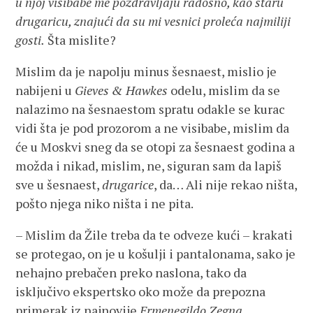
u njoj visibabe me pozdravljaju radosno, kao staru
drugaricu, znajući da su mi vesnici proleća najmiliji
gosti.
Šta mislite?
Mislim da je napolju minus šesnaest, mislio je
nabijeni u
Gieves & Hawkes
odelu, mislim da se
nalazimo na šesnaestom spratu odakle se kurac
vidi šta je pod prozorom a ne visibabe, mislim da
će u Moskvi sneg da se otopi za šesnaest godina a
možda i nikad, mislim, ne, siguran sam da lapiš
sve u šesnaest,
drugarice
, da… Ali nije rekao ništa,
pošto njega niko ništa i ne pita.
– Mislim da Žile treba da te odveze kući – krakati
se protegao, on je u košulji i pantalonama, sako je
nehajno prebačen preko naslona, tako da
isključivo ekspertsko oko može da prepozna
primerak iz najnovije
Ermenegildo Zegna