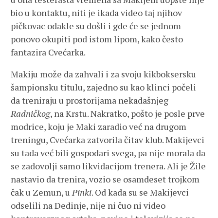
bio u kontaktu, niti je ikada video taj njihov
pičkovac odakle su došli i gde će se jednom
ponovo okupiti pod istom lipom, kako često
fantazira Cvećarka.
Makiju može da zahvali i za svoju kikboksersku
šampionsku titulu, zajedno su kao klinci počeli
da treniraju u prostorijama nekadašnjeg
Radničkog
, na Krstu. Nakratko, pošto je posle prve
modrice, koju je Maki zaradio već na drugom
treningu, Cvećarka zatvorila čitav klub. Makijevci
su tada već bili gospodari svega, pa nije morala da
se zadovolji samo likvidacijom trenera. Ali je Žile
nastavio da trenira, vozio se osamdeset trojkom
čak u Zemun, u
Pinki
. Od kada su se Makijevci
odselili na Dedinje, nije ni čuo ni video