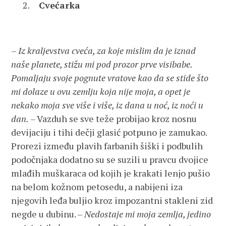
Cvećarka
–
Iz kraljevstva cveća, za koje mislim da je iznad
naše planete, stižu mi pod prozor prve visibabe.
Pomaljaju svoje pognute vratove kao da se stide što
mi dolaze u ovu zemlju koja nije moja, a opet je
nekako moja sve više i više, iz dana u noć, iz noći u
dan.
– Vazduh se sve teže probijao kroz nosnu
devijaciju i tihi dečji glasić potpuno je zamukao.
Prorezi između plavih farbanih šiški i podbulih
podočnjaka dodatno su se suzili u pravcu dvojice
mlađih muškaraca od kojih je krakati lenjo pušio
na belom kožnom petosedu, a nabijeni iza
njegovih leđa buljio kroz impozantni stakleni zid
negde u dubinu. –
Nedostaje mi moja zemlja, jedino