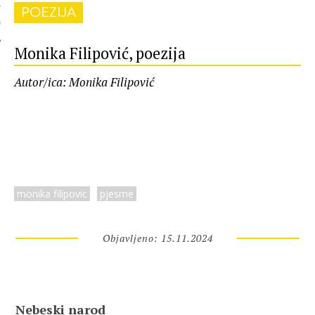
POEZIJA
 AUTORA
Monika Filipović, poezija
Autor/ica: Monika Filipović
monika filipovic
pjesme
Objavljeno: 15.11.2024
Nebeski narod