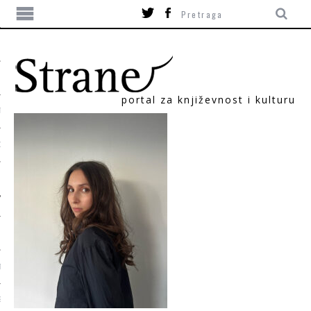
portal za književnost i kulturu
TIKA
ORI
T
SUM