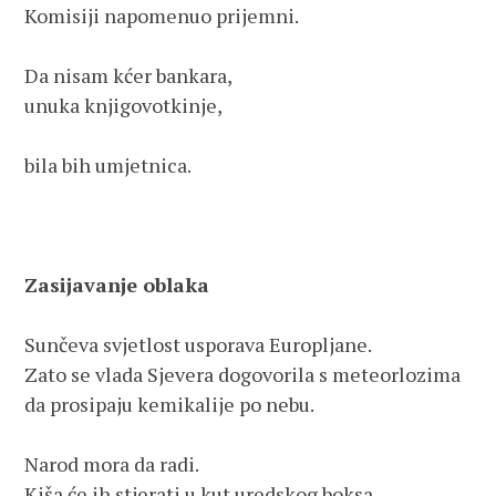
Komisiji napomenuo prijemni.
Da nisam kćer bankara, 
unuka knjigovotkinje,
bila bih umjetnica.
Zasijavanje oblaka
Sunčeva svjetlost usporava Europljane.
Zato se vlada Sjevera dogovorila s meteorlozima
da prosipaju kemikalije po nebu.
Narod mora da radi.
Kiša će ih stjerati u kut uredskog boksa,