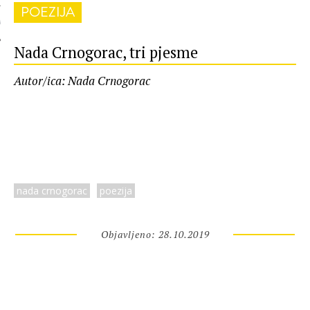
POEZIJA
 AUTORA
Nada Crnogorac, tri pjesme
Autor/ica: Nada Crnogorac
nada crnogorac
poezija
Objavljeno: 28.10.2019