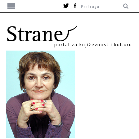
portal za književnost i kulturu
TIKA
ORI
T
SUM