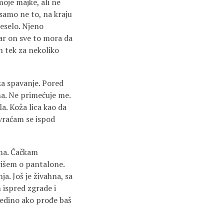
moje majke, ali ne
 samo ne to, na kraju
veselo. Njeno
Zar on sve to mora da
an tek za nekoliko
za spavanje. Pored
ma. Ne primećuje me.
a. Koža lica kao da
 vraćam se ispod
ama. Čačkam
rišem o pantalone.
ja. Još je živahna, sa
 ispred zgrade i
 Jedino ako prođe baš