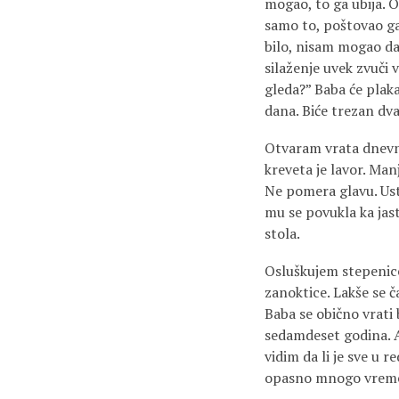
mogao, to ga ubija. O
samo to, poštovao ga,
bilo, nisam mogao da 
silaženje uvek zvuči 
gleda?” Baba će plakat
dana. Biće trezan dv
Otvaram vrata dnevne
kreveta je lavor. Man
Ne pomera glavu. Usta
mu se povukla ka jas
stola.
Osluškujem stepenice
zanoktice. Lakše se 
Baba se obično vrati 
sedamdeset godina. A
vidim da li je sve u 
opasno mnogo vremen