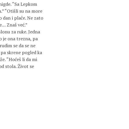
 nigde. “Sa Lepkom
.” “Otišli su na more
o dan i plače. Ne zato
je… Znaš već.”
aslonu za ruke. Jedna
o je ona trezna, pa
Trudim se da se ne
 pa skrene pogled ka
aže. “Hoćeš li da mi
 stola. Život se