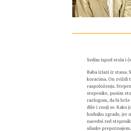
Sedim ispod stola i 
Baba izlazi iz stana.
koracima. On zviždi t
raspoloženju. Stepeni
stepenike, punim sto
razlogom, da bi brže 
diše i znoji se. Kako
hodniku zgrade, jer n
naredni red stepenika
silaske prepoznajem.