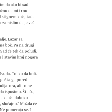
im da ako bi sad
počnu da mi trnu
d stignem kući, tada
 zamislim da je već
lje. Lazar sa
na bok. Pa na drugi
Sad će tek da poludi.
 i stavim kraj nogara
vuda. Toliko da boli.
 Spušta ga pored
dijatora, ali to ne
 da ispušimo. Šta ću,
na kauč i duboko
, slučajno.” Možda će
 Ne pomeraju se. I