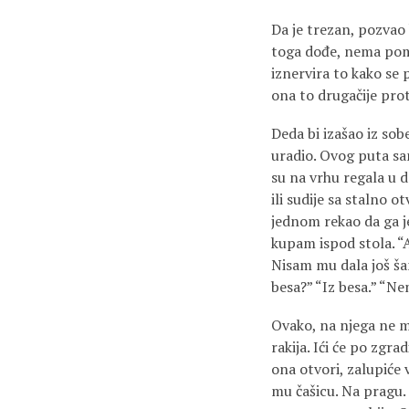
Da je trezan, pozvao
toga dođe, nema pomo
iznervira to kako se
ona to drugačije prot
Deda bi izašao iz sob
uradio. Ovog puta sam
su na vrhu regala u d
ili sudije sa stalno 
jednom rekao da ga je
kupam ispod stola. “
Nisam mu dala još šam
besa?” “Iz besa.” “Nem
Ovako, na njega ne m
rakija. Ići će po zgr
ona otvori, zalupiće 
mu čašicu. Na pragu. 