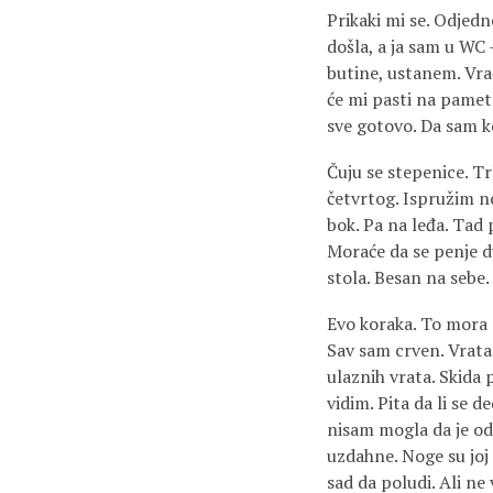
Prikaki mi se. Odjed
došla, a ja sam u WC 
butine, ustanem. Vra
će mi pasti na pamet
sve gotovo. Da sam ko
Čuju se stepenice. Tr
četvrtog. Ispružim n
bok. Pa na leđa. Tad
Moraće da se penje d
stola. Besan na sebe.
Evo koraka. To mora d
Sav sam crven. Vrata 
ulaznih vrata. Skida 
vidim. Pita da li se 
nisam mogla da je odb
uzdahne. Noge su joj 
sad da poludi. Ali ne