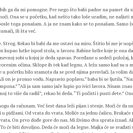
 bih ga da mi pomogne. Pre nego što babi padne na pamet da s
ći. Ona se u početku, kad nešto tako loše uradim, ne naljuti 
 posle toga ponašam. A ja ne znam kako se to ponašam. Samo žel
umači, ili šta već.
e. Strog. Rekao bi babi da me ostavi na miru. Štitio bi me je uo
 kupao lutke ispod stola, u lavoru. Babine lutke koje je ona da
nevnoj sobi u kojoj je deda spavao. Poređane u sedeći položaj,
otvorenim očima. Sklope ih tek kad legnu. A ležu samo kad su u 
 u početku bilo sramota da se pred njima presvlači. Ja volim da
Ali on je prosuo vodu. Napravio poplavu.” baba bi se ljutila. 
pona.” “Ali ja sam samo jače lupio po ivici lavora. Nisam znao d
oj to više da radiš”, rekao bi deda. “Ti počisti i pusti dete.” On
ogu da računam. Već šest dana leži pijan i stenje. Moći će da 
adi u pidžami. Od vrata do vrata. Moliće za jednu čašicu. Bruka
vrata. On prvo dođe gore do nas. Mi živimo dva sprata iznad. A
To će biti dovoljno. Deda će moći da legne. Majka će se svađati