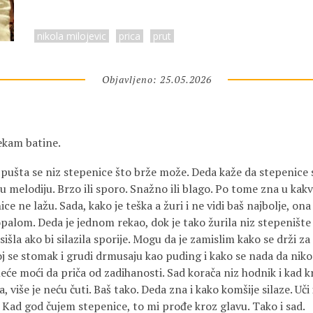
nikola milojevic
prica
prut
Objavljeno: 25.05.2026
čekam batine.
 Spušta se niz stepenice što brže može. Deda kaže da stepenice
u melodiju. Brzo ili sporo. Snažno ili blago. Po tome zna u kak
ce ne lažu. Sada, kako je teška a žuri i ne vidi baš najbolje, ona
palom. Deda je jednom rekao, dok je tako žurila niz stepeništ
sišla ako bi silazila sporije. Mogu da je zamislim kako se drži z
 joj se stomak i grudi drmusaju kao puding i kako se nada da niko
eće moći da priča od zadihanosti. Sad korača niz hodnik i kad k
, više je neću čuti. Baš tako. Deda zna i kako komšije silaze. Uč
 Kad god čujem stepenice, to mi prođe kroz glavu. Tako i sad.