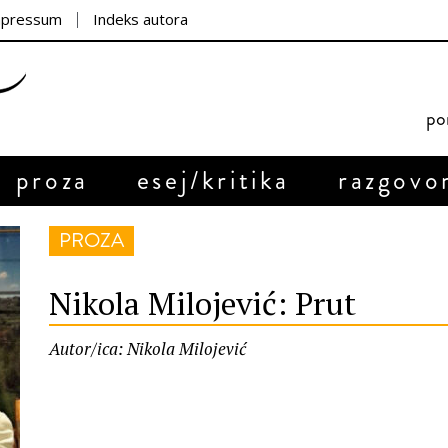
mpressum
Indeks autora
por
proza
esej/kritika
razgovo
PROZA
Nikola Milojević: Prut
Autor/ica: Nikola Milojević