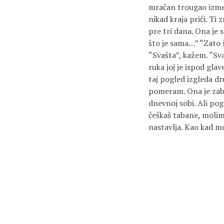
mračan trougao izme
nikad kraja priči. Ti
pre tri dana. Ona je 
što je sama…” “Zato š
“Svašta”, kažem. “Svaš
ruka joj je ispod gla
taj pogled izgleda dr
pomeram. Ona je zabo
dnevnoj sobi. Ali pogl
češkaš tabane, molim
nastavlja. Kao kad mo