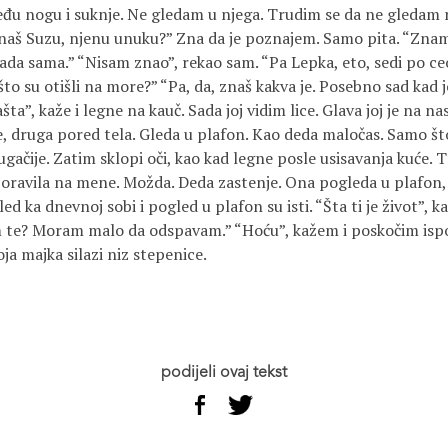
đu nogu i suknje. Ne gledam u njega. Trudim se da ne gledam
 znaš Suzu, njenu unuku?” Zna da je poznajem. Samo pita. “Znam
sada sama.” “Nisam znao”, rekao sam. “Pa Lepka, eto, sedi po ce
to su otišli na more?” “Pa, da, znaš kakva je. Posebno sad kad 
ta”, kaže i legne na kauč. Sada joj vidim lice. Glava joj je na n
ve, druga pored tela. Gleda u plafon. Kao deda maločas. Samo št
ugačije. Zatim sklopi oči, kao kad legne posle usisavanja kuće. 
ravila na mene. Možda. Deda zastenje. Ona pogleda u plafon,
ed ka dnevnoj sobi i pogled u plafon su isti. “Šta ti je život”, k
 te? Moram malo da odspavam.” “Hoću”, kažem i poskočim ispod
ja majka silazi niz stepenice.
podijeli ovaj tekst