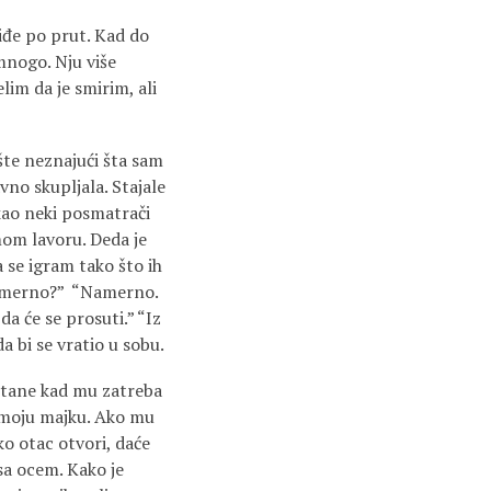
iđe po prut. Kad do
mnogo. Nju više
im da je smirim, ali
pšte neznajući šta sam
vno skupljala. Stajale
 kao neki posmatrači
mom lavoru. Deda je
 se igram tako što ih
“Namerno?” “Namerno.
a će se prosuti.” “Iz
da bi se vratio u sobu.
ustane kad mu zatreba
će moju majku. Ako mu
ko otac otvori, daće
 sa ocem. Kako je