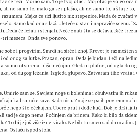
tac će reći “Morao sam. To je tvoj otac.” Moj otac je voleo oca 
 ali ne samo to, malo ga se i plašio, ali ne samo to, a šta je to,
razumem. Majka će sići ljutito niz stepenice. Mada će zvučati 
veselo. Samo kad ona silazi. Uleteće u stan i napraviće scenu. “
i. Deda će ležati i stenjati. Neće znati šta se dešava. Biće trez
a-tri meseca. Onda sve ponovo.
 sobe i progvirim. Smrdi na sirće i znoj. Krevet je razmešten 
ji od onog za lutke. Prazan, opran. Deda je budan. Leži na leđi
 su mu otvorena i diše nečujno. Gleda u plafon, od ugla do ugl
tuku, od dugog ležanja. Izgleda glupavo. Zatvaram tiho vrata i
. Umirio sam se. Savijem noge u kolenima i obuhvatim ih ruk
čačkaju kad su ruke suve. Sada nisu. Znoje se pa ih povremeno b
brže nego što očekujem. Ubere prut i dođe kući. Dok je drži ljutn
li sad je dugo nema. Počinjem da brinem. Kako bi bilo da siđem
redu? To bi je još više iznerviralo. Ne bih to smeo sad da uradim.
a. Ostaću ispod stola.