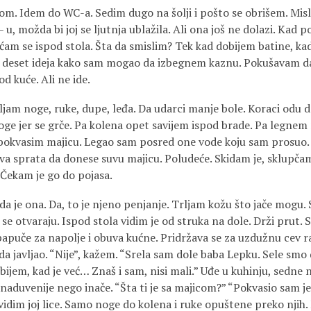
nom. Idem do WC-a. Sedim dugo na šolji i pošto se obrišem. Misl
– u, možda bi joj se ljutnja ublažila. Ali ona još ne dolazi. Kad 
ćam se ispod stola. Šta da smislim? Tek kad dobijem batine, ka
 deset ideja kako sam mogao da izbegnem kaznu. Pokušavam da
d kuće. Ali ne ide.
ljam noge, ruke, dupe, leđa. Da udarci manje bole. Koraci odu da
oge jer se grče. Pa kolena opet savijem ispod brade. Pa legnem 
 pokvasim majicu. Legao sam posred one vode koju sam prosuo. 
va sprata da donese suvu majicu. Poludeće. Skidam je, sklupčam
 Čekam je go do pojasa.
a je ona. Da, to je njeno penjanje. Trljam kožu što jače mogu. S
se otvaraju. Ispod stola vidim je od struka na dole. Drži prut.
papuče za napolje i obuva kućne. Pridržava se za uzdužnu cev ra
deda javljao. “Nije”, kažem. “Srela sam dole baba Lepku. Sele smo
ijem, kad je već… Znaš i sam, nisi mali.” Uđe u kuhinju, sedne 
naduvenije nego inače. “Šta ti je sa majicom?” “Pokvasio sam je
 vidim joj lice. Samo noge do kolena i ruke opuštene preko njih.