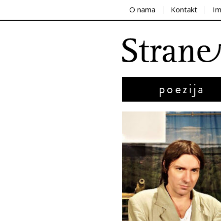
O nama
Kontakt
I
poezija