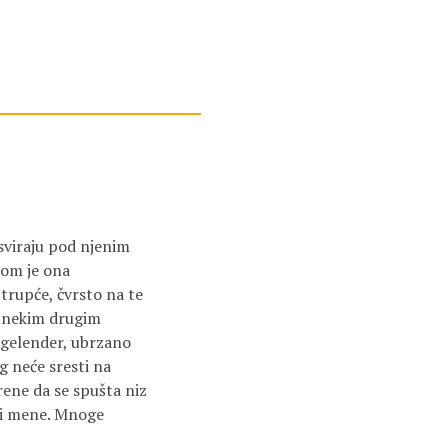
 sviraju pod njenim
vom je ona
 trupće, čvrsto na te
e nekim drugim
a gelender, ubrzano
g neće sresti na
rene da se spušta niz
i i mene. Mnoge