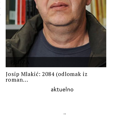
 AUTORA
PROZA
Josip Mlakić: 2084 (odlomak iz
roman...
aktuelno