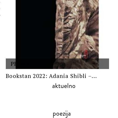
 AUTORA
PROZA
Bookstan 2022: Adania Shibli –...
aktuelno
poezija