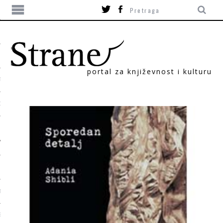
portal za književnost i kulturu
TIKA
ORI
T
SUM