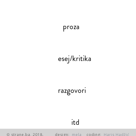
proza
esej/kritika
razgovori
itd
strane.ba, 2018.
design:
mela
coding:
Haris Hadžić
©