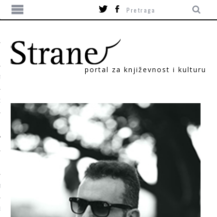
portal za književnost i kulturu
TIKA
ORI
T
SUM