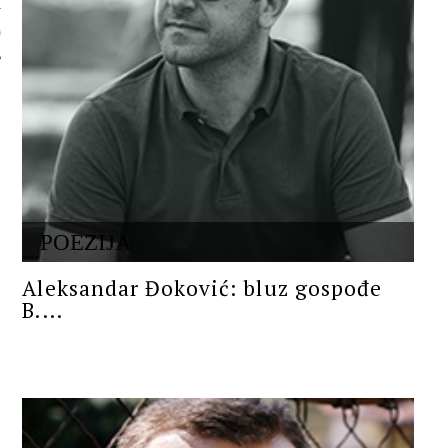
 AUTORA
POEZIJA
Aleksandar Đoković: bluz gospođe
B....