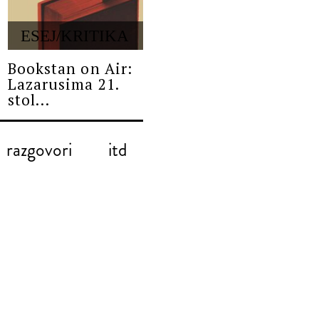
ESEJ/KRITIKA
Bookstan on Air:
Lazarusima 21.
stol...
razgovori
itd