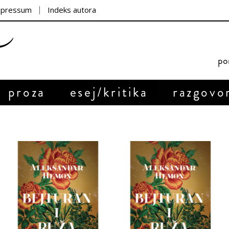
mpressum
Indeks autora
por
proza
esej/kritika
razgovo