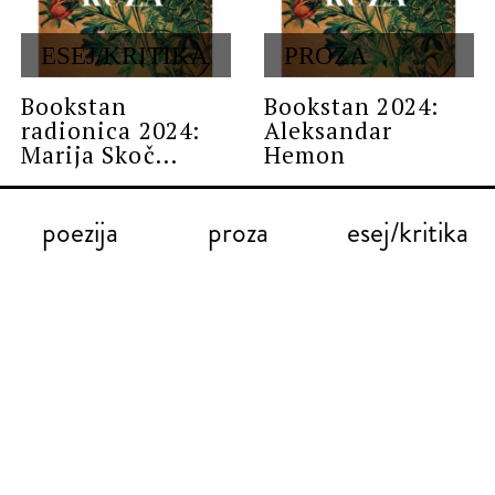
ESEJ/KRITIKA
PROZA
Bookstan
Bookstan 2024:
radionica 2024:
Aleksandar
Marija Skoč...
Hemon
poezija
proza
esej/kritika