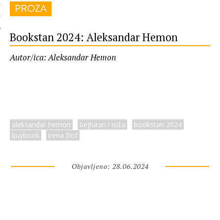
PROZA
 AUTORA
Bookstan 2024: Aleksandar Hemon
Autor/ica: Aleksandar Hemon
aleksandar hemon
bejturan i ruža
bookstan 2024
buybook
irena žlof
Objavljeno: 28.06.2024