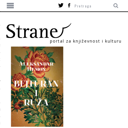
portal za književnost i kulturu
TIKA
ORI
T
SUM