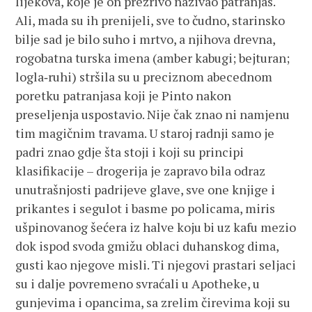
lijekova, koje je on prezrivo nazivao patranjas.
Ali, mada su ih prenijeli, sve to čudno, starinsko
bilje sad je bilo suho i mrtvo, a njihova drevna,
rogobatna turska imena (amber kabugi; bejturan;
logla‑ruhi) stršila su u preciznom abecednom
poretku patranjasa koji je Pinto nakon
preseljenja uspostavio. Nije čak znao ni namjenu
tim magičnim travama. U staroj radnji samo je
padri znao gdje šta stoji i koji su principi
klasifikacije – drogerija je zapravo bila odraz
unutrašnjosti padrijeve glave, sve one knjige i
prikantes i segulot i basme po policama, miris
ušpinovanog šećera iz halve koju bi uz kafu mezio
dok ispod svoda gmižu oblaci duhanskog dima,
gusti kao njegove misli. Ti njegovi prastari seljaci
su i dalje povremeno svraćali u Apotheke, u
gunjevima i opancima, sa zrelim čirevima koji su