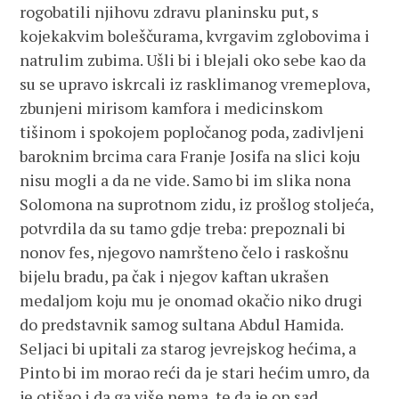
rogobatili njihovu zdravu planinsku put, s
kojekakvim boleščurama, kvrgavim zglobovima i
natrulim zubima. Ušli bi i blejali oko sebe kao da
su se upravo iskrcali iz rasklimanog vremeplova,
zbunjeni mirisom kamfora i medicinskom
tišinom i spokojem popločanog poda, zadivljeni
baroknim brcima cara Franje Josifa na slici koju
nisu mogli a da ne vide. Samo bi im slika nona
Solomona na suprotnom zidu, iz prošlog stoljeća,
potvrdila da su tamo gdje treba: prepoznali bi
nonov fes, njegovo namršteno čelo i raskošnu
bijelu bradu, pa čak i njegov kaftan ukrašen
medaljom koju mu je onomad okačio niko drugi
do predstavnik samog sultana Abdul Hamida.
Seljaci bi upitali za starog jevrejskog hećima, a
Pinto bi im morao reći da je stari hećim umro, da
je otišao i da ga više nema, te da je on sad