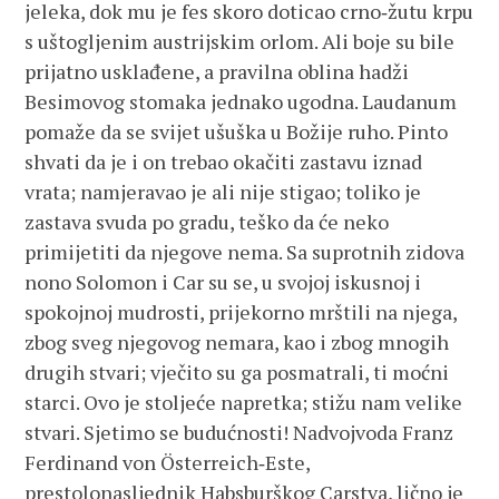
jeleka, dok mu je fes skoro doticao crno‑žutu krpu
s uštogljenim austrijskim orlom. Ali boje su bile
prijatno usklađene, a pravilna oblina hadži
Besimovog stomaka jednako ugodna. Laudanum
pomaže da se svijet ušuška u Božije ruho. Pinto
shvati da je i on trebao okačiti zastavu iznad
vrata; namjeravao je ali nije stigao; toliko je
zastava svuda po gradu, teško da će neko
primijetiti da njegove nema. Sa suprotnih zidova
nono Solomon i Car su se, u svojoj iskusnoj i
spokojnoj mudrosti, prijekorno mrštili na njega,
zbog sveg njegovog nemara, kao i zbog mnogih
drugih stvari; vječito su ga posmatrali, ti moćni
starci. Ovo je stoljeće napretka; stižu nam velike
stvari. Sjetimo se budućnosti! Nadvojvoda Franz
Ferdinand von Österreich‑Este,
prestolonasljednik Habsburškog Carstva, lično je