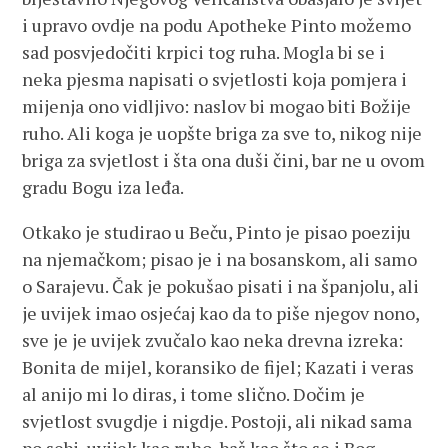
i upravo ovdje na podu Apotheke Pinto možemo
sad posvjedočiti krpici tog ruha. Mogla bi se i
neka pjesma napisati o svjetlosti koja pomjera i
mijenja ono vidljivo: naslov bi mogao biti Božije
ruho. Ali koga je uopšte briga za sve to, nikog nije
briga za svjetlost i šta ona duši čini, bar ne u ovom
gradu Bogu iza leđa.
Otkako je studirao u Beču, Pinto je pisao poeziju
na njemačkom; pisao je i na bosanskom, ali samo
o Sarajevu. Čak je pokušao pisati i na španjolu, ali
je uvijek imao osjećaj kao da to piše njegov nono,
sve je je uvijek zvučalo kao neka drevna izreka:
Bonita de mijel, koransiko de fijel; Kazati i veras
al anijo mi lo diras, i tome slično. Dočim je
svjetlost svugdje i nigdje. Postoji, ali nikad sama