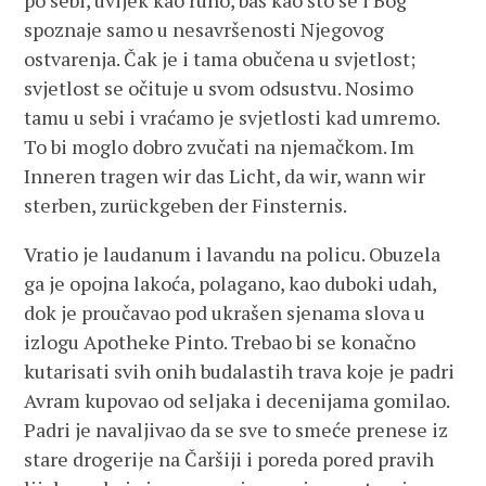
po sebi, uvijek kao ruho, baš kao što se i Bog
spoznaje samo u nesavršenosti Njegovog
ostvarenja. Čak je i tama obučena u svjetlost;
svjetlost se očituje u svom odsustvu. Nosimo
tamu u sebi i vraćamo je svjetlosti kad umremo.
To bi moglo dobro zvučati na njemačkom. Im
Inneren tragen wir das Licht, da wir, wann wir
sterben, zurückgeben der Finsternis.
Vratio je laudanum i lavandu na policu. Obuzela
ga je opojna lakoća, polagano, kao duboki udah,
dok je proučavao pod ukrašen sjenama slova u
izlogu Apotheke Pinto. Trebao bi se konačno
kutarisati svih onih budalastih trava koje je padri
Avram kupovao od seljaka i decenijama gomilao.
Padri je navaljivao da se sve to smeće prenese iz
stare drogerije na Čaršiji i poreda pored pravih