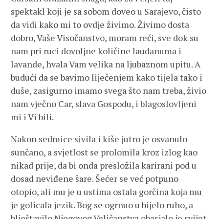
spektakl koji je sa sobom doveo u Sarajevo, čisto
da vidi kako mi to ovdje živimo. Živimo dosta
dobro, Vaše Visočanstvo, moram reći, sve dok su
nam pri ruci dovoljne količine laudanuma i
lavande, hvala Vam velika na ljubaznom upitu. A
budući da se bavimo liječenjem kako tijela tako i
duše, zasigurno imamo svega što nam treba, živio
nam vječno Car, slava Gospodu, i blagoslovljeni
mi i Vi bili.
Nakon sedmice sivila i kiše jutro je osvanulo
sunčano, a svjetlost se prolomila kroz izlog kao
nikad prije, da bi onda presložila karirani pod u
dosad neviđene šare. Šećer se već potpuno
otopio, ali mu je u ustima ostala gorčina koja mu
je golicala jezik. Bog se ogrnuo u bijelo ruho, a
blještavilo Njegovog Veličanstva obasjalo je svijet