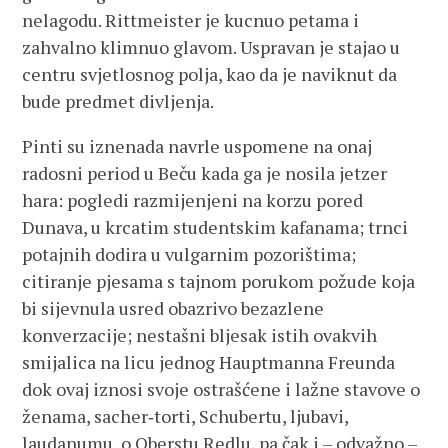
nelagodu. Rittmeister je kucnuo petama i
zahvalno klimnuo glavom. Uspravan je stajao u
centru svjetlosnog polja, kao da je naviknut da
bude predmet divljenja.
Pinti su iznenada navrle uspomene na onaj
radosni period u Beču kada ga je nosila jetzer
hara: pogledi razmijenjeni na korzu pored
Dunava, u krcatim studentskim kafanama; trnci
potajnih dodira u vulgarnim pozorištima;
citiranje pjesama s tajnom porukom požude koja
bi sijevnula usred obazrivo bezazlene
konverzacije; nestašni bljesak istih ovakvih
smijalica na licu jednog Hauptmanna Freunda
dok ovaj iznosi svoje ostrašćene i lažne stavove o
ženama, sacher‑torti, Schubertu, ljubavi,
laudanumu, o Oberstu Redlu, pa čak i – odvažno –