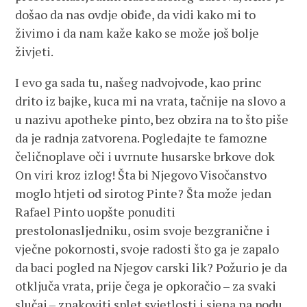
došao da nas ovdje obiđe, da vidi kako mi to
živimo i da nam kaže kako se može još bolje
živjeti.
I evo ga sada tu, našeg nadvojvode, kao princ
drito iz bajke, kuca mi na vrata, tačnije na slovo a
u nazivu apotheke pinto, bez obzira na to što piše
da je radnja zatvorena. Pogledajte te famozne
čeličnoplave oči i uvrnute husarske brkove dok
On viri kroz izlog! Šta bi Njegovo Visočanstvo
moglo htjeti od sirotog Pinte? Šta može jedan
Rafael Pinto uopšte ponuditi
prestolonasljedniku, osim svoje bezgranične i
vječne pokornosti, svoje radosti što ga je zapalo
da baci pogled na Njegov carski lik? Požurio je da
otključa vrata, prije čega je opkoračio – za svaki
slučaj – znakoviti splet svjetlosti i sjena na podu.