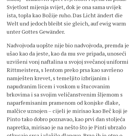
Svjetlost mijenja svijet, dok je ona sama uvijek
ista, topla kao Božije ruho. Das Licht ändert die
Welt und jedoch bleibt sie gleich, auf ewig warm
unter Gottes Gewänder.
Nadvojvoda uopšte nije bio nadvojvoda, premda je
ušao kao da jeste, kao da mu sve pripada, unoseći
uzvišeni vonj naftalina u svojoj svečanoj uniformi
Rittmeistera, s lentom preko prsa kao savršeno
namješten krevet, s temeljito izbrijanim i
napudranim licem i voskom u štucovanim
brkovima i sa svojim veličanstvenim šljemom s
naparfemisanim pramenom od konjske dlake,
malčice uznojen – cijeli je mirisao kao Beč koji je
Pinto tako dobro poznavao, kao prvi dan stoljeća
napretka, mirisao je na nešto što je Pinti ubrzalo
otkucaje srca i vlažilo dlanove. Brzo ih je otro o