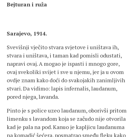
Bejturan i ruža
Sarajevo, 1914.
Svevišnji vječito stvara svjetove i uništava ih,
stvara i uništava, i taman kad pomisli odustati,
napravi ovaj. A mogao je ispasti i mnogo gore,
ovaj svekoliki svijet i sve u njemu, jer ja u ovom
ovdje znam kako doći do svakojakih zanimljivih
stvari. Da vidimo: lapis infernalis, laudanum,
pored njega, lavanda.
Pinto je s police uzeo laudanum, oborivši pritom
limenku s lavandom koja se začudo nije otvorila
kad je pala na pod. Kanuo je kapljicu laudanuma
na komadić šećera, posmatrao smeđu fleku kako