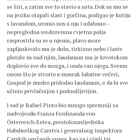
se širi, a zatim sve to stavio u usta. Dok su mu se
na jeziku otapali slast i gorčina, podigao je kutiju
s lavandom, uronio nos u nju i udahnuo –
nepregledna sredozemna cvjetna polja
rasprostrla su se u njemu, plavo more
zapljuskivalo mu je dušu, tirkizno nebo i laste
plutale su nad njim, laudanum mu je krvotokom
doplovio sve do mozga, i onda van njega. Svemu
onom što je stvorio u sumrak šabatne večeri,
Gospod je mudro pridodao laudanum, e da bi sve
učinio privlačnijim i podnošljivijim.
I sad je Rafael Pinto bio mnogo spremniji za
nadvojvodu Franza Ferdinanda von
Österreich‑Estea, prestolonasljednika
Habsburškog Carstva i generalnog inspektora
Carskih oružanih snaga, kao za i cijeli taj