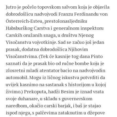
Jutro je počelo topovskom salvom koja je objavila
dobrodošlicu nadvojvodi Franzu Ferdinandu von
Österreich‑Esteu, prestolonasljedniku
Habsburškog Carstva i generalnom inspektoru
Carskih oružanih snaga, u društvu Njenog
Visočanstva vojvotkinje. Sad se začuo još jedan
prasak, dodatna dobrodošlica Njihovim
Visočanstvima. (Tek će kasnije tog dana Pinto
saznati da je prasak bio od ručne bombe koju je
zlosretni mladi atentator bacio na nadvojvodin
automobil. Mogu iz ličnog iskustva potvrditi da
uvijek kasnimo na sastanak s historijom u kojoj
živimo.) Prekoputa, hadži Besim je iznad vrata
svoje duhanare, u skladu s guvernerskom
naredbom, okačio carski barjak, i baš je stajao
ispod njega, s palčevima zataknutim u džepove