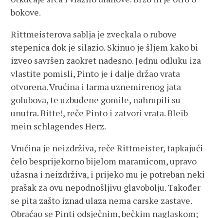
bokove.
Rittmeisterova sablja je zveckala o rubove
stepenica dok je silazio. Skinuo je šljem kako bi
izveo savršen zaokret nadesno. Jednu odluku iza
vlastite pomisli, Pinto je i dalje držao vrata
otvorena. Vrućina i larma uznemirenog jata
golubova, te uzbuđene gomile, nahrupili su
unutra. Bitte!, reče Pinto i zatvori vrata. Bleib
mein schlagendes Herz.
Vrućina je neizdrživa, reče Rittmeister, tapkajući
čelo besprijekorno bijelom maramicom, upravo
užasna i neizdrživa, i prijeko mu je potreban neki
prašak za ovu nepodnošljivu glavobolju. Također
se pita zašto iznad ulaza nema carske zastave.
Obraćao se Pinti odsječnim, bečkim naglaskom;