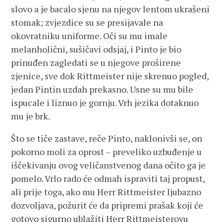
slovo a je bacalo sjenu na njegov lentom ukrašeni
stomak; zvjezdice su se presijavale na
okovratniku uniforme. Oči su mu imale
melanholični, sušičavi odsjaj, i Pinto je bio
prinuđen zagledati se u njegove proširene
zjenice, sve dok Rittmeister nije skrenuo pogled,
jedan Pintin uzdah prekasno. Usne su mu bile
ispucale i liznuo je gornju. Vrh jezika dotaknuo
mu je brk.
Što se tiče zastave, reče Pinto, naklonivši se, on
pokorno moli za oprost – preveliko uzbuđenje u
iščekivanju ovog veličanstvenog dana očito ga je
pomelo. Vrlo rado će odmah ispraviti taj propust,
ali prije toga, ako mu Herr Rittmeister ljubazno
dozvoljava, požurit će da pripremi prašak koji će
gotovo sigurno ublažiti Herr Rittmeisterovu