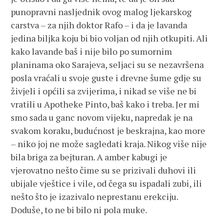
punopravni nasljednik ovog malog ljekarskog
carstva – za njih doktor Rafo – i da je lavanda
jedina biljka koju bi bio voljan od njih otkupiti. Ali
kako lavande baš i nije bilo po sumornim
planinama oko Sarajeva, seljaci su se nezavršena
posla vraćali u svoje guste i drevne šume gdje su
živjeli i općili sa zvijerima, i nikad se više ne bi
vratili u Apotheke Pinto, baš kako i treba. Jer mi
smo sada u ganc novom vijeku, napredak je na
svakom koraku, budućnost je beskrajna, kao more
– niko joj ne može sagledati kraja. Nikog više nije
bila briga za bejturan. A amber kabugi je
vjerovatno nešto čime su se prizivali duhovi ili
ubijale vještice i vile, od čega su ispadali zubi, ili
nešto što je izazivalo neprestanu erekciju.
Doduše, to ne bi bilo ni pola muke.