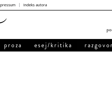
mpressum
Indeks autora
por
proza
esej/kritika
razgovo