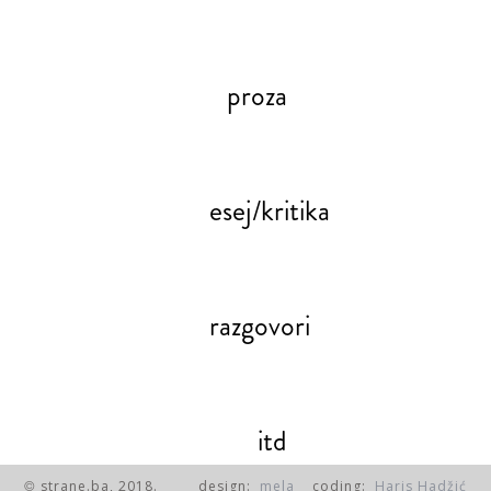
proza
esej/kritika
razgovori
itd
strane.ba, 2018.
design:
mela
coding:
Haris Hadžić
©