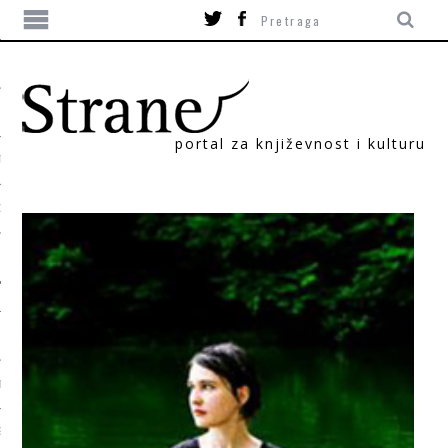
portal za književnost i kulturu
TIKA
ORI
T
SUM