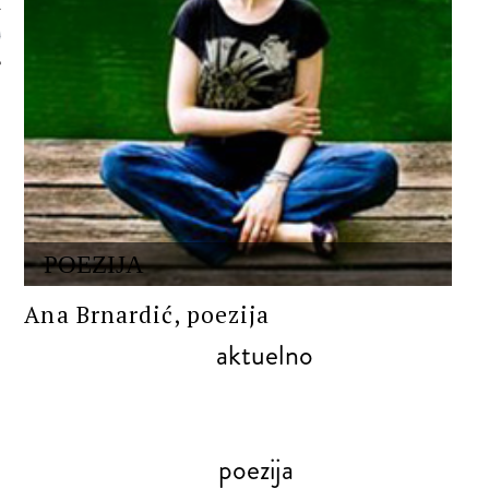
 AUTORA
POEZIJA
Ana Brnardić, poezija
aktuelno
poezija