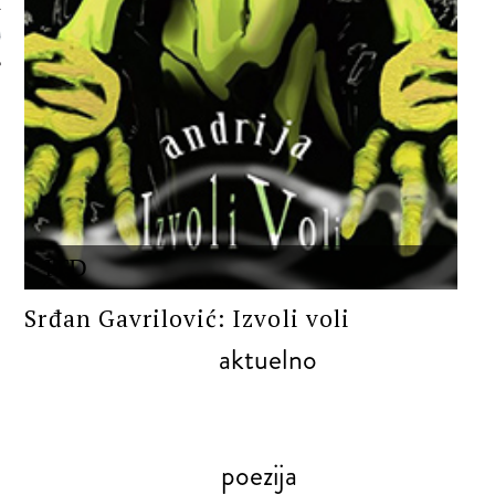
 AUTORA
ITD
Srđan Gavrilović: Izvoli voli
aktuelno
poezija