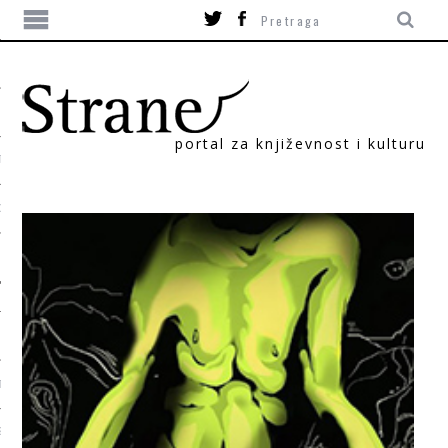
portal za književnost i kulturu
TIKA
ORI
T
SUM