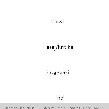
proza
esej/kritika
razgovori
itd
strane.ba, 2018.
design:
mela
coding:
Haris Hadžić
©