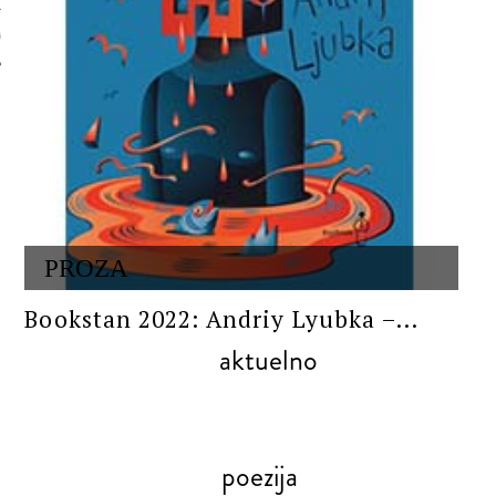
 AUTORA
PROZA
Bookstan 2022: Andriy Lyubka –...
aktuelno
poezija