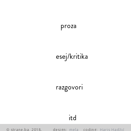
proza
esej/kritika
razgovori
itd
strane.ba, 2018.
design:
mela
coding:
Haris Hadžić
©