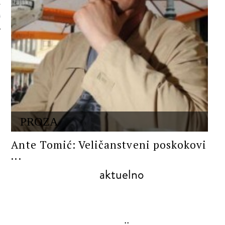
 AUTORA
PROZA
Ante Tomić: Veličanstveni poskokovi
...
aktuelno