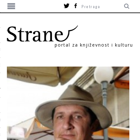
portal za književnost i kulturu
TIKA
ORI
T
SUM