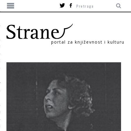
portal za književnost i kulturu
TIKA
ORI
T
SUM