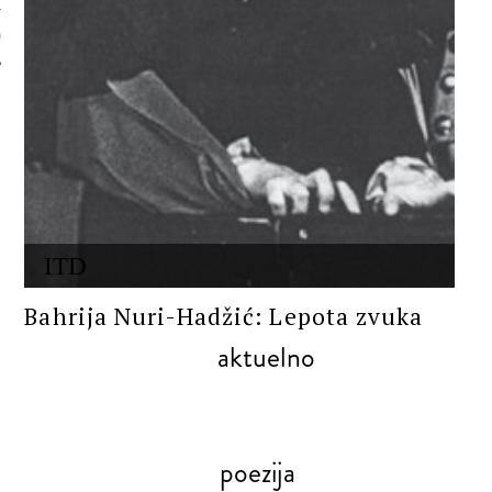
 AUTORA
ITD
Bahrija Nuri-Hadžić: Lepota zvuka
aktuelno
poezija