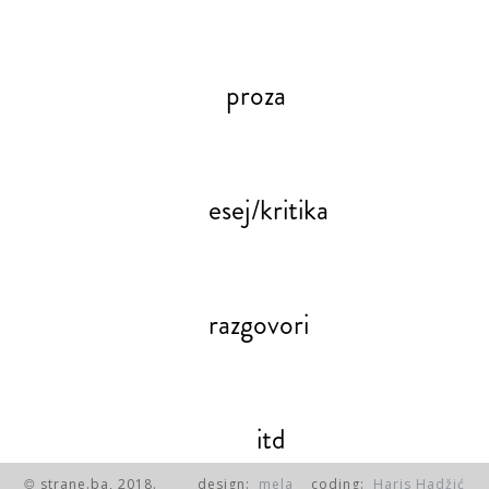
proza
esej/kritika
razgovori
itd
strane.ba, 2018.
design:
mela
coding:
Haris Hadžić
©