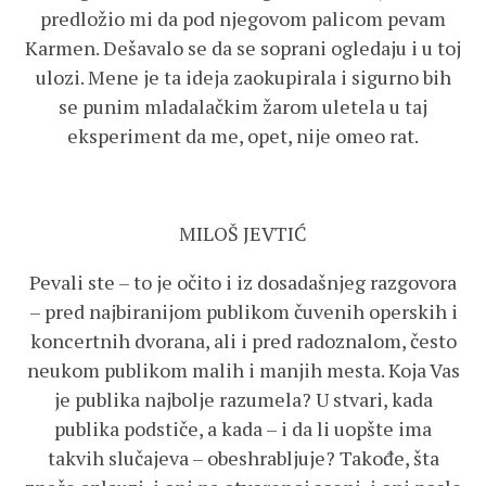
predložio mi da pod njegovom palicom pevam
Karmen. Dešavalo se da se soprani ogledaju i u toj
ulozi. Mene je ta ideja zaokupirala i sigurno bih
se punim mladalačkim žarom uletela u taj
eksperiment da me, opet, nije omeo rat.
MILOŠ JEVTIĆ
Pevali ste – to je očito i iz dosadašnjeg razgovora
– pred najbiranijom publikom čuvenih operskih i
koncertnih dvorana, ali i pred radoznalom, često
neukom publikom malih i manjih mesta. Koja Vas
je publika najbolje razumela? U stvari, kada
publika podstiče, a kada – i da li uopšte ima
takvih slučajeva – obeshrabljuje? Takođe, šta