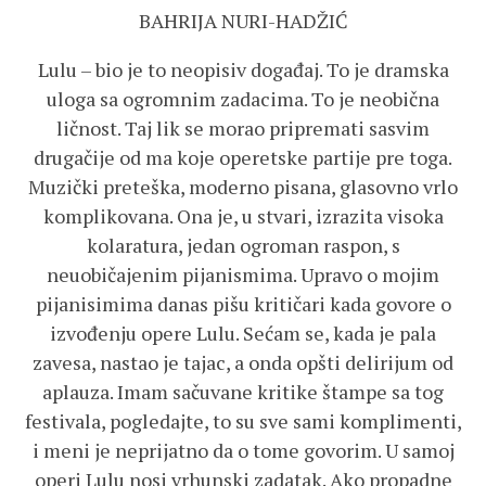
BAHRIJA NURI-HADŽIĆ
Lulu – bio je to neopisiv događaj. To je dramska
uloga sa ogromnim zadacima. To je neobična
ličnost. Taj lik se morao pripremati sasvim
drugačije od ma koje operetske partije pre toga.
Muzički preteška, moderno pisana, glasovno vrlo
komplikovana. Ona je, u stvari, izrazita visoka
kolaratura, jedan ogroman raspon, s
neuobičajenim pijanismima. Upravo o mojim
pijanisimima danas pišu kritičari kada govore o
izvođenju opere Lulu. Sećam se, kada je pala
zavesa, nastao je tajac, a onda opšti delirijum od
aplauza. Imam sačuvane kritike štampe sa tog
festivala, pogledajte, to su sve sami komplimenti,
i meni je neprijatno da o tome govorim. U samoj
operi Lulu nosi vrhunski zadatak. Ako propadne