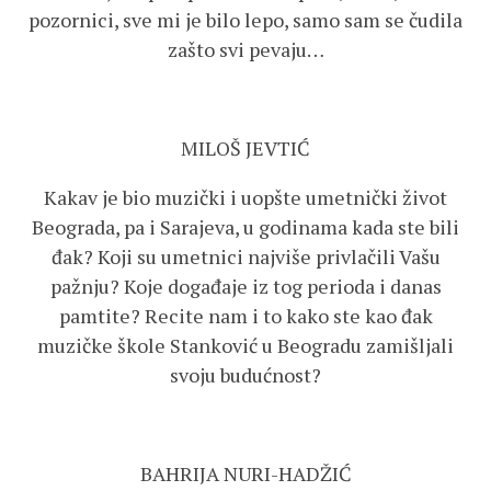
pozornici, sve mi je bilo lepo, samo sam se čudila
zašto svi pevaju…
MILOŠ JEVTIĆ
Kakav je bio muzički i uopšte umetnički život
Beograda, pa i Sarajeva, u godinama kada ste bili
đak? Koji su umetnici najviše privlačili Vašu
pažnju? Koje događaje iz tog perioda i danas
pamtite? Recite nam i to kako ste kao đak
muzičke škole Stanković u Beogradu zamišljali
svoju budućnost?
BAHRIJA NURI-HADŽIĆ