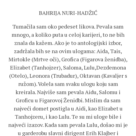
BAHRIJA NURI-HADŽIĆ
Tumačila sam oko pedeset likova. Pevala sam
mnogo, a koliko puta u celoj karijeri, to ne bih
znala da kažem. Ako je to antologijski izbor,
zadržala bih se na ovim ulogama: Aida, Tais,
Mirtokle (Mrtve oči), Grofica (Figarova ženidba),
Elizabet (Tanhojzer), Saloma, Lulu,Dezdemona
(Otelo), Leonora (Trubadur), Oktavan (Kavaljer s
ružom). Volela sam svaku ulogu koju sam
kreirala. Najviše sam pevala Aidu, Salomu i
Groficu u Figarovoj Ženidbi. Mislim da sam
najveći domet postigla u Aidi, kao Elizabet u
Tanhojzeru, i kao Lulu. Te su mi uloge bile i
najveći izazov. Kada sam pevala Lulu, došao mi je
u garderobu slavni dirigent Erih Klajber i