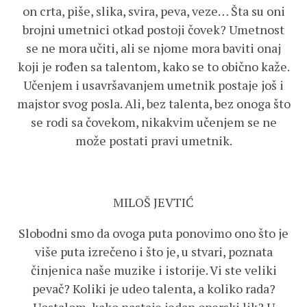
on crta, piše, slika, svira, peva, veze… Šta su oni
brojni umetnici otkad postoji čovek? Umetnost
se ne mora učiti, ali se njome mora baviti onaj
koji je rođen sa talentom, kako se to obično kaže.
Učenjem i usavršavanjem umetnik postaje još i
majstor svog posla. Ali, bez talenta, bez onoga što
se rodi sa čovekom, nikakvim učenjem se ne
može postati pravi umetnik.
MILOŠ JEVTIĆ
Slobodni smo da ovoga puta ponovimo ono što je
više puta izrečeno i što je, u stvari, poznata
činjenica naše muzike i istorije. Vi ste veliki
pevač? Koliki je udeo talenta, a koliko rada?