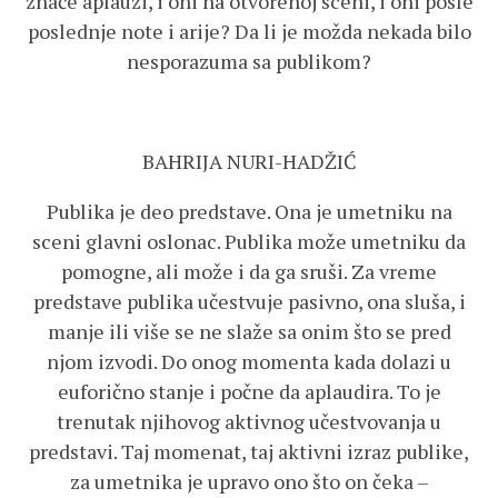
znače aplauzi, i oni na otvorenoj sceni, i oni posle
poslednje note i arije? Da li je možda nekada bilo
nesporazuma sa publikom?
BAHRIJA NURI-HADŽIĆ
Publika je deo predstave. Ona je umetniku na
sceni glavni oslonac. Publika može umetniku da
pomogne, ali može i da ga sruši. Za vreme
predstave publika učestvuje pasivno, ona sluša, i
manje ili više se ne slaže sa onim što se pred
njom izvodi. Do onog momenta kada dolazi u
euforično stanje i počne da aplaudira. To je
trenutak njihovog aktivnog učestvovanja u
predstavi. Taj momenat, taj aktivni izraz publike,
za umetnika je upravo ono što on čeka –