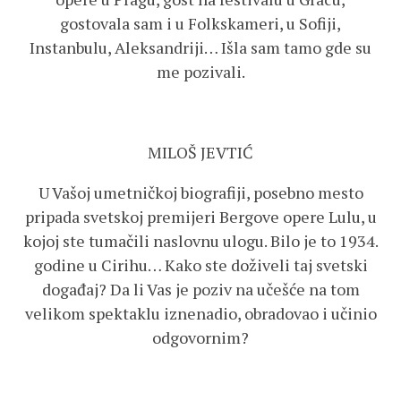
gostovala sam i u Folkskameri, u Sofiji,
Instanbulu, Aleksandriji… Išla sam tamo gde su
me pozivali.
MILOŠ JEVTIĆ
U Vašoj umetničkoj biografiji, posebno mesto
pripada svetskoj premijeri Bergove opere Lulu, u
kojoj ste tumačili naslovnu ulogu. Bilo je to 1934.
godine u Cirihu… Kako ste doživeli taj svetski
događaj? Da li Vas je poziv na učešće na tom
velikom spektaklu iznenadio, obradovao i učinio
odgovornim?