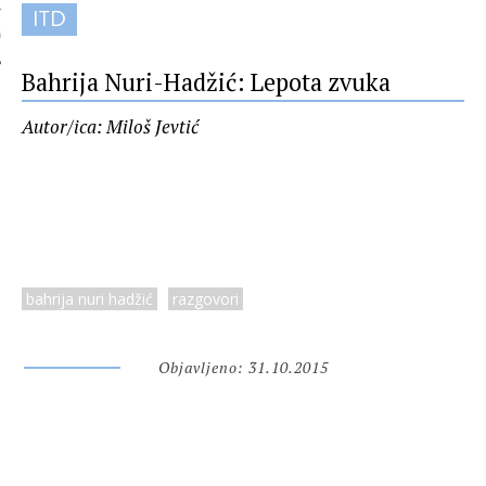
ITD
 AUTORA
Bahrija Nuri-Hadžić: Lepota zvuka
Autor/ica: Miloš Jevtić
bahrija nuri hadžić
razgovori
Objavljeno: 31.10.2015