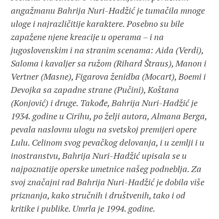
angažmanu Bahrija Nuri-Hadžić je tumačila mnoge
uloge i najrazličitije karaktere. Posebno su bile
zapažene njene kreacije u operama – i na
jugoslovenskim i na stranim scenama: Aida (Verdi),
Saloma i kavaljer sa ružom (Rihard Štraus), Manon i
Vertner (Masne), Figarova ženidba (Mocart), Boemi i
Devojka sa zapadne strane (Pučini), Koštana
(Konjović) i druge. Takođe, Bahrija Nuri-Hadžić je
1934. godine u Cirihu, po želji autora, Almana Berga,
pevala naslovnu ulogu na svetskoj premijeri opere
Lulu. Celinom svog pevačkog delovanja, i u zemlji i u
inostranstvu, Bahrija Nuri-Hadžić upisala se u
najpoznatije operske umetnice našeg podneblja. Za
svoj značajni rad Bahrija Nuri-Hadžić je dobila više
priznanja, kako stručnih i društvenih, tako i od
kritike i publike. Umrla je 1994. godine.