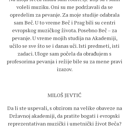
voleli muziku. Oni su me podržavali da se
opredelim za pevanje. Za moje studije odabrala
sam Beč. U to vreme Beč i Prag bili su centri
evropskog muzičkog života. Posebno Beč – za
pevanje. U vreme mojih studija na Akademiji,
učilo se sve što se i danas uči. Isti predmeti, isti
zadaci. Uloge sam počela da obrađujem s
profesorima pevanja i režije bile su za mene pravi
izazov.
MILOŠ JEVTIĆ
Da li ste uspevali, s obzirom na velike obaveze na
Državnoj akademiji, da pratite bogati i evropski
reprezentativan muzički i umetnički život Beča?