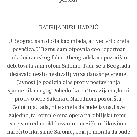
BAHRIJA NURI-HADŽIĆ
U Beograd sam došla kao mlada, ali već vrlo zrela
pevačica. U Bernu sam otpevala ceo repertoar
mladodramskog faha. U beogradskom pozorištu
debitovala sam rolom Salome. Tada se u Beogradu
dešavalo nešto neshvatljivo za današnje vreme.
Javnost je podigla glas protiv postavljanja
spomenika nagog Pobednika na Terazijama, kao i
protiv opere Saloma u Narodnom pozorištu.
Golotinja, tada, nije smela da bude javna. I sve
zajedno, ta kompleksna opera na biblijsku temu,
sa izvanredno oblikovanim muzičkim likovima,
naročito lika same Salome, koja je morala da bude