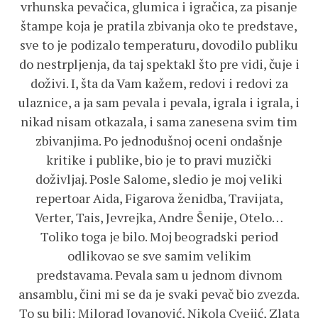
vrhunska pevačica, glumica i igračica, za pisanje
štampe koja je pratila zbivanja oko te predstave,
sve to je podizalo temperaturu, dovodilo publiku
do nestrpljenja, da taj spektakl što pre vidi, čuje i
doživi. I, šta da Vam kažem, redovi i redovi za
ulaznice, a ja sam pevala i pevala, igrala i igrala, i
nikad nisam otkazala, i sama zanesena svim tim
zbivanjima. Po jednodušnoj oceni ondašnje
kritike i publike, bio je to pravi muzički
doživljaj. Posle Salome, sledio je moj veliki
repertoar Aida, Figarova ženidba, Travijata,
Verter, Tais, Jevrejka, Andre Šenije, Otelo…
Toliko toga je bilo. Moj beogradski period
odlikovao se sve samim velikim
predstavama. Pevala sam u jednom divnom
ansamblu, čini mi se da je svaki pevač bio zvezda.
To su bili: Milorad Jovanović, Nikola Cvejić, Zlata