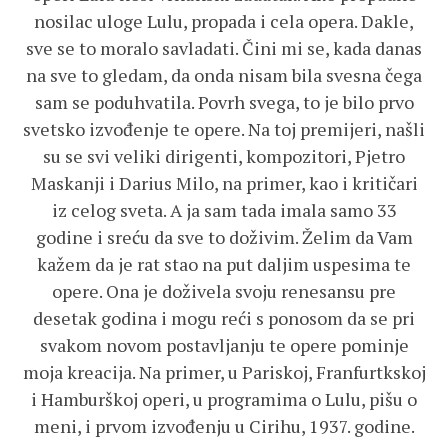
nosilac uloge Lulu, propada i cela opera. Dakle,
sve se to moralo savladati. Čini mi se, kada danas
na sve to gledam, da onda nisam bila svesna čega
sam se poduhvatila. Povrh svega, to je bilo prvo
svetsko izvođenje te opere. Na toj premijeri, našli
su se svi veliki dirigenti, kompozitori, Pjetro
Maskanji i Darius Milo, na primer, kao i kritičari
iz celog sveta. A ja sam tada imala samo 33
godine i sreću da sve to doživim. Želim da Vam
kažem da je rat stao na put daljim uspesima te
opere. Ona je doživela svoju renesansu pre
desetak godina i mogu reći s ponosom da se pri
svakom novom postavljanju te opere pominje
moja kreacija. Na primer, u Pariskoj, Franfurtkskoj
i Hamburškoj operi, u programima o Lulu, pišu o
meni, i prvom izvođenju u Cirihu, 1937. godine.