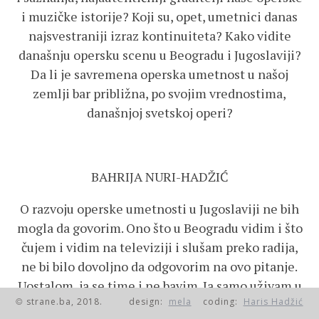
i muzičke istorije? Koji su, opet, umetnici danas
najsvestraniji izraz kontinuiteta? Kako vidite
današnju opersku scenu u Beogradu i Jugoslaviji?
Da li je savremena operska umetnost u našoj
zemlji bar približna, po svojim vrednostima,
današnjoj svetskoj operi?
BAHRIJA NURI-HADŽIĆ
O razvoju operske umetnosti u Jugoslaviji ne bih
mogla da govorim. Ono što u Beogradu vidim i što
čujem i vidim na televiziji i slušam preko radija,
ne bi bilo dovoljno da odgovorim na ovo pitanje.
Uostalom, ja se time i ne bavim. Ja samo uživam u
strane.ba, 2018.
design:
mela
coding:
Haris Hadžić
onome što je lepo, što je dobro. A dobroga i
©