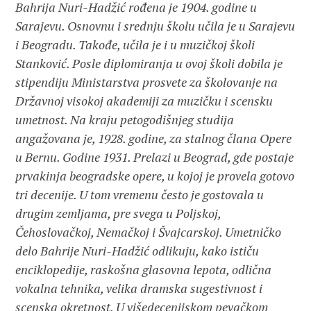
Bahrija Nuri-Hadžić rođena je 1904. godine u
Sarajevu. Osnovnu i srednju školu učila je u Sarajevu
i Beogradu. Takođe, učila je i u muzičkoj školi
Stanković. Posle diplomiranja u ovoj školi dobila je
stipendiju Ministarstva prosvete za školovanje na
Državnoj visokoj akademiji za muzičku i scensku
umetnost. Na kraju petogodišnjeg studija
angažovana je, 1928. godine, za stalnog člana Opere
u Bernu. Godine 1931. Prelazi u Beograd, gde postaje
prvakinja beogradske opere, u kojoj je provela gotovo
tri decenije. U tom vremenu često je gostovala u
drugim zemljama, pre svega u Poljskoj,
Čehoslovačkoj, Nemačkoj i Švajcarskoj. Umetničko
delo Bahrije Nuri-Hadžić odlikuju, kako ističu
enciklopedije, raskošna glasovna lepota, odlična
vokalna tehnika, velika dramska sugestivnost i
scenska okretnost. U višedecenijskom pevačkom