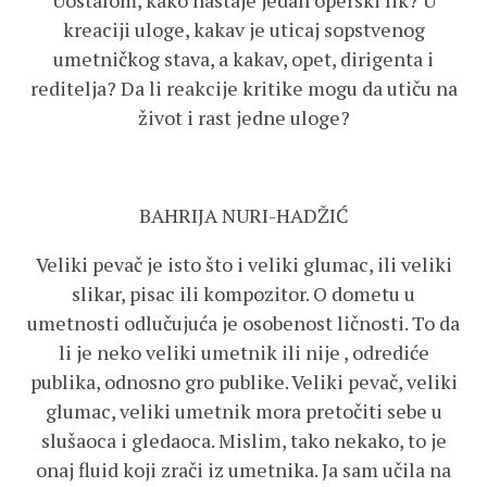
Uostalom, kako nastaje jedan operski lik? U
kreaciji uloge, kakav je uticaj sopstvenog
umetničkog stava, a kakav, opet, dirigenta i
reditelja? Da li reakcije kritike mogu da utiču na
život i rast jedne uloge?
BAHRIJA NURI-HADŽIĆ
Veliki pevač je isto što i veliki glumac, ili veliki
slikar, pisac ili kompozitor. O dometu u
umetnosti odlučujuća je osobenost ličnosti. To da
li je neko veliki umetnik ili nije , odrediće
publika, odnosno gro publike. Veliki pevač, veliki
glumac, veliki umetnik mora pretočiti sebe u
slušaoca i gledaoca. Mislim, tako nekako, to je
onaj fluid koji zrači iz umetnika. Ja sam učila na