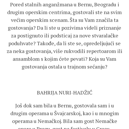
Pored stalnih anganžmana u Bernu, Beogradu i
drugim operskim centrima, gostovali ste na svim
većim operskim scenam. Šta su Vam značila ta
gostovanja? Da li ste u pozivima videli priznanje
za postignuto ili podsticaj za nove stvaralačke
poduhvate? Takođe, da li ste se, opredeljujući se
za neka gostovanja, više rukvodili repertoarom ili
ansamblom s kojim ćete pevati? Koja su Vam
gostovanja ostala u trajnom sećanju?
BAHRIJA NURI-HADŽIĆ
Još dok sam bila u Bernu, gostovala sam i u
drugim operama u Švajcarskoj, kao i u mnogim
operama u Nemačkoj. Bila sam gost Nemačke
opere u Pragu, gost na festivalu u Gracu,