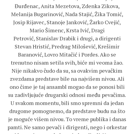
Đurđenac, Anita Mezetova, Zdenka Zikova,
Melanija Bugarinović, Nada Stajić, Žika Tomić,
Josip Rijavec, Stanoje Janković, Žarko Cvejić,
Mario Šimenc, Krsta Ivić, Dragi
Petrović, Stanislav Drabik i drugi, a dirigenti
Stevan Hristić, Predrag Milošević, Krešimir
Baranović, Lovro Mitačić i Pordes. Ako se
trenutno nisam setila svih, biće mi veoma žao.
Nije nikakvo čudo da su, sa ovakvim pevačkim
zvezdama predstave bile na najvišem nivou. Ali
ono čime je taj ansambl mogao da se ponosi bili
su zadivljujuće drugarski odnosi među pevačima.
U svakom momentu, bili smo spremni da jedan
drugome pomognemo, da predstave budu na što
je moguće višem nivou. To vreme publika i danas
pamti. Ne samo pevači i dirigenti, nego i orkestar