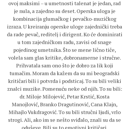
ovoj maksimi – u umetnosti talenat je jedan, rad
je nula, a zajedno su deset. Operska uloga je
kombinacija glumačkog i pevačko-muzičkog
izraza. U kreiranju operske uloge zajednički treba
da rade pevač, reditelj i dirigent. Ko će dominirati
u tom zajedničkom radu, zavisi od snage
pojedinog umetnika. Što se mene lično tiče,
volela sam glas kritike, dobronamerne i stručne.
Prihvatala sam ono što je dobro za lik koji
tumačim. Moram da kažem da su mi beogradski
kritičari bili i potvrda i podsticaj. To su bili veliki
znalci muzike. Pomenuću neke od njih. To su bili:
dr. Miloje Milojević, Petar Krstić, Kosta
Manojlović, Branko Dragutinović, Cana Klajn,
Mihajlo Vukdragović. To su bili stručni ljudi, vrlo
strogi. Ali, ako im se nešto sviđalo, znali su da se
oduševe. Bili su to emotivni kritičari.