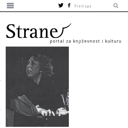
portal za književnost i kulturu
TIKA
ORI
T
SUM