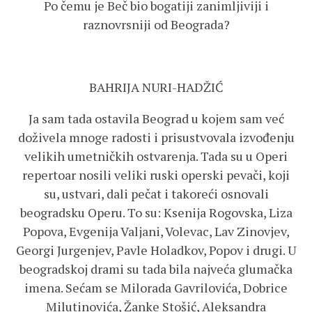
Po čemu je Beč bio bogatiji zanimljiviji i
raznovrsniji od Beograda?
BAHRIJA NURI-HADŽIĆ
Ja sam tada ostavila Beograd u kojem sam već
doživela mnoge radosti i prisustvovala izvođenju
velikih umetničkih ostvarenja. Tada su u Operi
repertoar nosili veliki ruski operski pevači, koji
su, ustvari, dali pečat i takoreći osnovali
beogradsku Operu. To su: Ksenija Rogovska, Liza
Popova, Evgenija Valjani, Volevac, Lav Zinovjev,
Georgi Jurgenjev, Pavle Holadkov, Popov i drugi. U
beogradskoj drami su tada bila najveća glumačka
imena. Sećam se Milorada Gavrilovića, Dobrice
Milutinovića, Žanke Stošić, Aleksandra