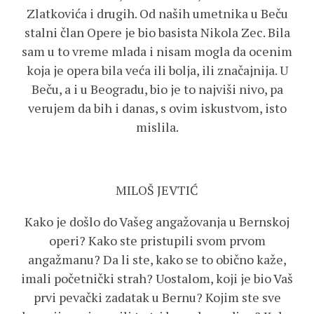
Zlatkovića i drugih. Od naših umetnika u Beču
stalni član Opere je bio basista Nikola Zec. Bila
sam u to vreme mlada i nisam mogla da ocenim
koja je opera bila veća ili bolja, ili značajnija. U
Beču, a i u Beogradu, bio je to najviši nivo, pa
verujem da bih i danas, s ovim iskustvom, isto
mislila.
MILOŠ JEVTIĆ
Kako je došlo do Vašeg angažovanja u Bernskoj
operi? Kako ste pristupili svom prvom
angažmanu? Da li ste, kako se to obično kaže,
imali početnički strah? Uostalom, koji je bio Vaš
prvi pevački zadatak u Bernu? Kojim ste sve