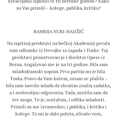
kreacijama ispunili te tri bernske godine? Kako
su Vas primili – kolege, publika, kritika?
BAHRIJA NURI-HADŽIĆ
Na ispitnoj predstavi na bečkoj Akademiji pevala
sam odlomke iz Devojke sa zapada i Toske. Toj
predstavi prisustvovao je i direktor Opere iz
Berna. Angažovao me je na tri godine. Bila sam
mladodramski sopran. Prva partija mi je bila
Toska. Pravo da Vam kažem, nisam se plašila –
bila sam isuviše mlada da shvatim značaj zadatka,
a i nedovoljno odgovorna. Tada, mislila sam da
sve mogu. To je, uostalom, i odlika mladosti.
Primili su me izvanredno, i publika, i kritika i
kolege. To mi je dalo poleta, ulivalo veru,