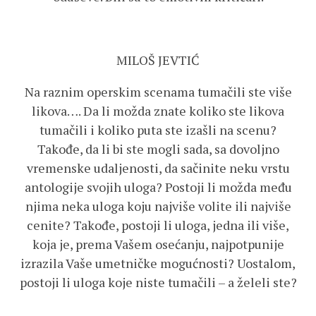
MILOŠ JEVTIĆ
Na raznim operskim scenama tumačili ste više
likova…. Da li možda znate koliko ste likova
tumačili i koliko puta ste izašli na scenu?
Takođe, da li bi ste mogli sada, sa dovoljno
vremenske udaljenosti, da sačinite neku vrstu
antologije svojih uloga? Postoji li možda među
njima neka uloga koju najviše volite ili najviše
cenite? Takođe, postoji li uloga, jedna ili više,
koja je, prema Vašem osećanju, najpotpunije
izrazila Vaše umetničke mogućnosti? Uostalom,
postoji li uloga koje niste tumačili – a želeli ste?