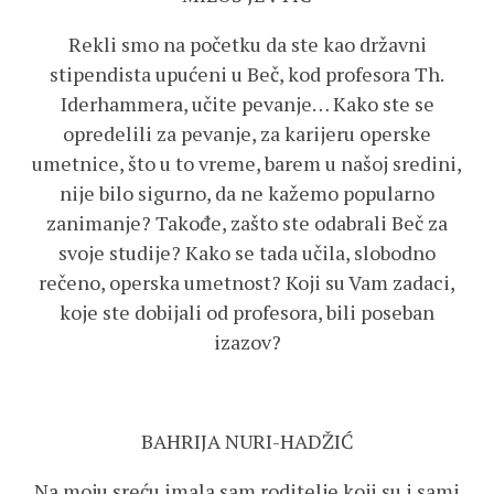
Rekli smo na početku da ste kao državni
stipendista upućeni u Beč, kod profesora Th.
Iderhammera, učite pevanje… Kako ste se
opredelili za pevanje, za karijeru operske
umetnice, što u to vreme, barem u našoj sredini,
nije bilo sigurno, da ne kažemo popularno
zanimanje? Takođe, zašto ste odabrali Beč za
svoje studije? Kako se tada učila, slobodno
rečeno, operska umetnost? Koji su Vam zadaci,
koje ste dobijali od profesora, bili poseban
izazov?
BAHRIJA NURI-HADŽIĆ
Na moju sreću imala sam roditelje koji su i sami