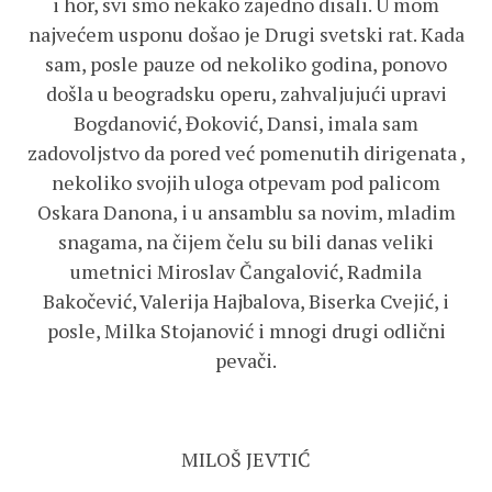
i hor, svi smo nekako zajedno disali. U mom
najvećem usponu došao je Drugi svetski rat. Kada
sam, posle pauze od nekoliko godina, ponovo
došla u beogradsku operu, zahvaljujući upravi
Bogdanović, Đoković, Dansi, imala sam
zadovoljstvo da pored već pomenutih dirigenata ,
nekoliko svojih uloga otpevam pod palicom
Oskara Danona, i u ansamblu sa novim, mladim
snagama, na čijem čelu su bili danas veliki
umetnici Miroslav Čangalović, Radmila
Bakočević, Valerija Hajbalova, Biserka Cvejić, i
posle, Milka Stojanović i mnogi drugi odlični
pevači.
MILOŠ JEVTIĆ