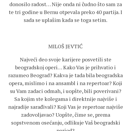
donosilo radost… Nije onda ni čudno što sam za
te tri godine u Bernu otpevala preko 40 partija. I
sada se uplašim kada se toga setim.
MILOŠ JEVTIĆ
Najveći deo svoje karijere posvetili ste
beogradskoj operi… Kako Vas je prihvatio i
razumeo Beograd? Kakva je tada bila beogradska
opera, mislimo i na ansambl i na repertoar? Koji
su Vam zadaci odmah, i uopšte, bili poverivani?
Sa kojim ste kolegama i direktnije najviše i
najradije sarađivali? Koji Vas je repertoar najviše
zadovoljavao? Uopšte, čime se, prema
sopstvenom osećanju, odlikuje Vaš beogradski
period?