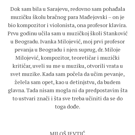
Dok sam bila u Sarajevu, redovno sam pohađala
muzičku školu bračnog para Mađejovski – on je
bio kompozitor i violonista, ona profesor klavira.
Prvu godinu učila sam u muzičkoj školi Stanković
u Beogradu. Ivanka Milojević, moj prvi profesor
pevanja u Beogradu i njen suprug, dr. Miloje
Milojević, kompozitor, teoretičar i muzički
kritičar, uveli su me u muziku, otvorili vrata u
svet muzike. Kada sam počela da učim pevanje,
želela sam opet, kao u detinjstvu, da budem
glavna. Tada nisam mogla ni da predpostavim šta
to ustvari znači i šta sve treba učiniti da se do
toga dođe.
MILOŠ JEVTIĆ