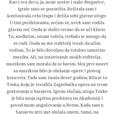
Kao i sva deca, ja, moje sestre i naše drugarice,
igrale smo se pozorišta. Režirala sam i
kostimirala celu trupu i delila sebi glavne uloge.
U tim predstavama, sećam se, uvek sam vodila
glavnu reč. Onda je došlo vreme da se uči klavir.
To, međutim, nisam volela, trebalo je mnogo da
se radi. Onda su me roditelji terali da učim
violinu. To je bilo dovoljno da totalno zamrzim
muziku. Ali, na insistiranje mojih roditelja,
muzikom sam morala da se bavim. Moj prvi susret
sa muzikom bilo je slušanje opere i pravog
koncerta. Tada sam imala deset godina. Bila je to
Toska, koju je izvodila Zagrebačka opera na svom
gostovanju u Sarajevu. Igrom slučaja, uloga Toske
je bila moja ispitna predstava na Akademiji i
povod mom angažovanju u Bernu. Kada sam u
Sarajevu prvi put slušala operu, tamo, na