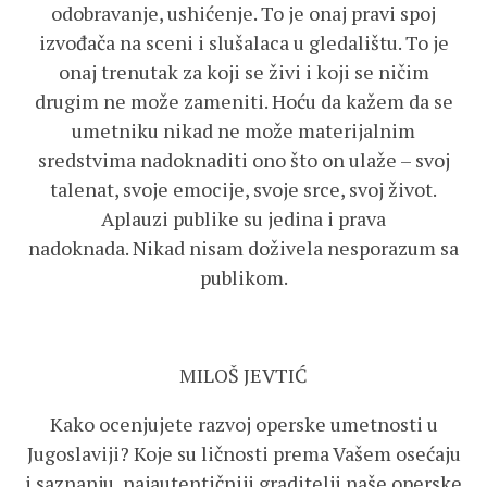
odobravanje, ushićenje. To je onaj pravi spoj
izvođača na sceni i slušalaca u gledalištu. To je
onaj trenutak za koji se živi i koji se ničim
drugim ne može zameniti. Hoću da kažem da se
umetniku nikad ne može materijalnim
sredstvima nadoknaditi ono što on ulaže – svoj
talenat, svoje emocije, svoje srce, svoj život.
Aplauzi publike su jedina i prava
nadoknada. Nikad nisam doživela nesporazum sa
publikom.
MILOŠ JEVTIĆ
Kako ocenjujete razvoj operske umetnosti u
Jugoslaviji? Koje su ličnosti prema Vašem osećaju
i saznanju, najautentičniji graditelji naše operske