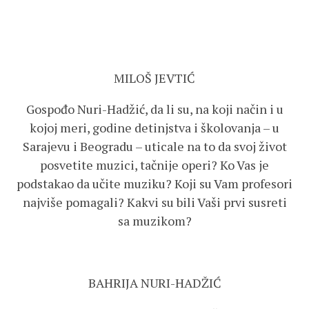
MILOŠ JEVTIĆ
Gospođo Nuri-Hadžić, da li su, na koji način i u
kojoj meri, godine detinjstva i školovanja – u
Sarajevu i Beogradu – uticale na to da svoj život
posvetite muzici, tačnije operi? Ko Vas je
podstakao da učite muziku? Koji su Vam profesori
najviše pomagali? Kakvi su bili Vaši prvi susreti
sa muzikom?
BAHRIJA NURI-HADŽIĆ