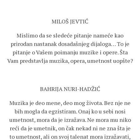
MILOŠ JEVTIĆ
Mislimo da se sledeće pitanje nameće kao
prirodan nastanak dosadašnjeg dijaloga… To je
pitanje o Vašem poimanju muzike i opere. Šta
Vam predstavlja muzika, opera, umetnost uopšte?
BAHRIJA NURI-HADŽIĆ
Muzika je deo mene, deo mog života. Bez nje ne
bih mogla da egzistiram. Onaj ko u sebi nosi
umetnost, mora da je izražava. Ne mora mu niko
reći da je umetnik, on čak nekad ni ne zna šta je
to umetnost, ali on svoj talenat mora izražavati,