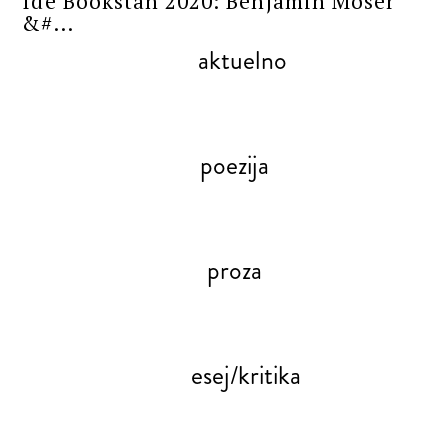
Ide Bookstan 2020: Benjamin Moser
&#...
aktuelno
poezija
proza
esej/kritika