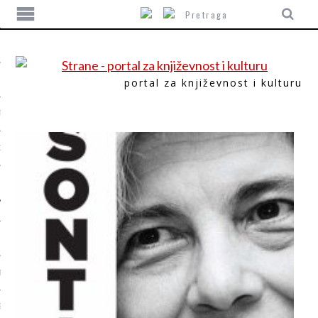
portal za književnost i kulturu
TIKA
ORI
T
SUM