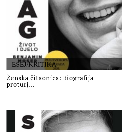
 AUTORA
ESEJ/KRITIKA
Ženska čitaonica: Biografija
proturj...