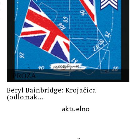
 AUTORA
PROZA
Beryl Bainbridge: Krojačica
(odlomak...
aktuelno