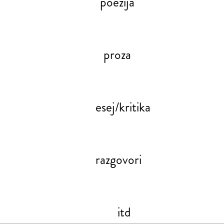
poezija
proza
esej/kritika
razgovori
itd