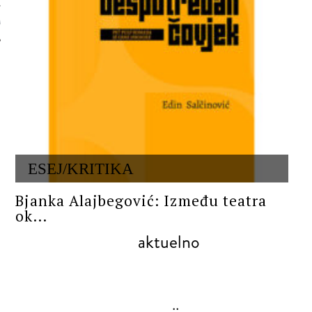
 AUTORA
ESEJ/KRITIKA
Bjanka Alajbegović: Između teatra
ok...
aktuelno