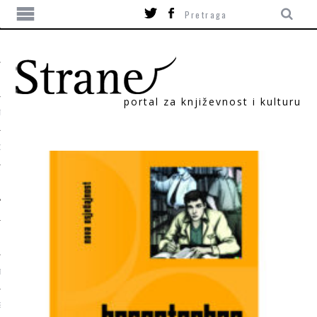
portal za književnost i kulturu
TIKA
ORI
T
SUM