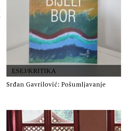
 AUTORA
ESEJ/KRITIKA
Srđan Gavrilović: Pošumljavanje