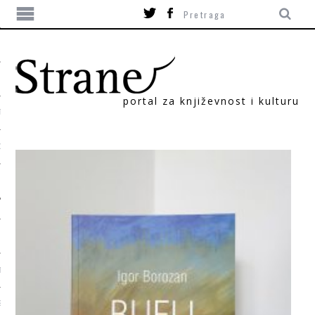
portal za književnost i kulturu
TIKA
ORI
T
SUM