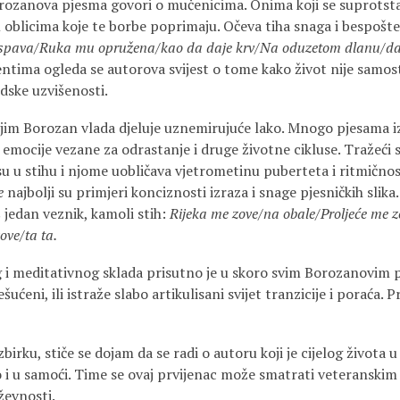
rozanova pjesma govori o mučenicima. Onima koji se suprotsta
m oblicima koje te borbe poprimaju. Očeva tiha snaga i bespošt
spava/Ruka mu opružena/kao da daje krv/Na oduzetom dlanu/dalj
ima ogleda se autorova svijest o tome kako život nije samost
udske uzvišenosti.
ojim Borozan vlada djeluje uznemirujuće lako. Mnogo pjesama i
 emocije vezane za odrastanje i druge životne cikluse. Tražeći 
su u stihu i njome uobličava vjetrometinu puberteta i ritmičnos
e
najbolji su primjeri konciznosti izraza i snage pjesničkih slik
 jedan veznik, kamoli stih:
Rijeka me zove/na obale/Proljeće me 
ove/ta ta.
 i meditativnog sklada prisutno je u skoro svim Borozanovim
ućeni, ili istraže slabo artikulisani svijet tranzicije i poraća. P
irku, stiče se dojam da se radi o autoru koji je cijelog života u
iho i u samoći. Time se ovaj prvijenac može smatrati veteranskim
ževnosti.