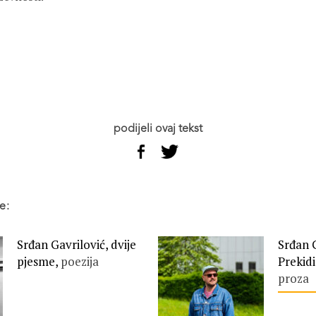
podijeli ovaj tekst
e:
Srđan Gavrilović, dvije
Srđan G
pjesme,
poezija
Prekidi
proza