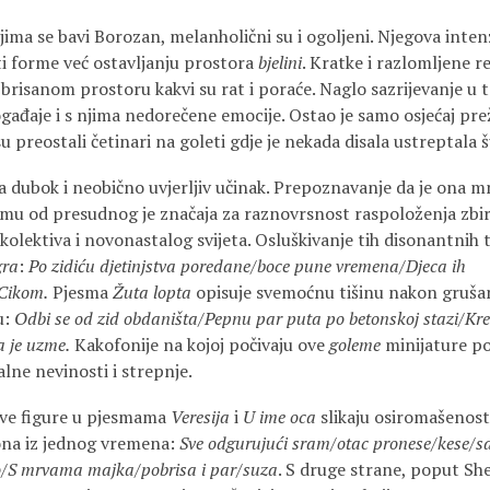
ojima se bavi Borozan, melanholični su i ogoljeni. Njegova inte
ti forme već ostavljanju prostora
bjelini
. Kratke i razlomljene r
 brisanom prostoru kakvi su rat i poraće. Naglo sazrijevanje u
ogađaje i s njima nedorečene emocije. Ostao je samo osjećaj pre
 preostali četinari na goleti gdje je nekada disala ustreptala 
 dubok i neobično uvjerljiv učinak. Prepoznavanje da je ona m
aumu od presudnog je značaja za raznovrsnost raspoloženja zbir
kolektiva i novonastalog svijeta. Osluškivanje tih disonantnih 
gra
:
Po zidiću djetinjstva poredane/boce pune vremena/Djeca ih
Cikom.
Pjesma
Žuta lopta
opisuje svemoćnu tišinu nakon grušan
u:
Odbi se od zid obdaništa/Pepnu par puta po betonskoj stazi/Kren
 je uzme.
Kakofonije na kojoj počivaju ove
goleme
minijature po
lne nevinosti i strepnje.
eve figure u pjesmama
Veresija
i
U ime oca
slikaju osiromašenos
ona iz jednog vremena:
Sve odgurujući sram/otac pronese/kese/s
o/S mrvama majka/pobrisa i par/suza
. S druge strane, poput S