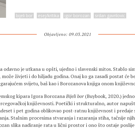
bijeli bor
esej/kritika
igor borozan
srdan gavrilovic
Objavljeno: 09.03.2021
a odavno je utkana u opšti, ujedno i slavenski mitos. Stablo simb
, može živjeti i do hiljadu godina. Onaj ko ga zasadi postat će 
zgarajućem svijetu, baš kao i Borozanova knjiga onom književn
emskog kipara Igora Borozana
Bijeli bor
(Buybook, 2020.) jedno 
rcegovačkoj književnosti. Poetički i strukturalno, autor napuš
vadeset i pet godina oblikovao post-ratnu književnost i predaj
anja. Stalnim procesima stvaranja i razaranja stiha, tačnije nji
an slika nadiranje rata u lični prostor i ono što ostaje poslije