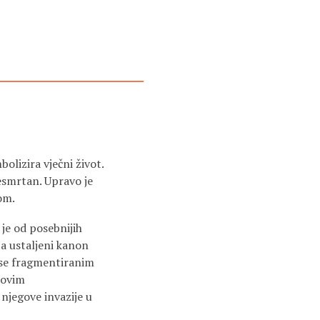
olizira vječni život.
besmrtan. Upravo je
om.
je od posebnijih
ta ustaljeni kanon
e se fragmentiranim
hovim
 njegove invazije u