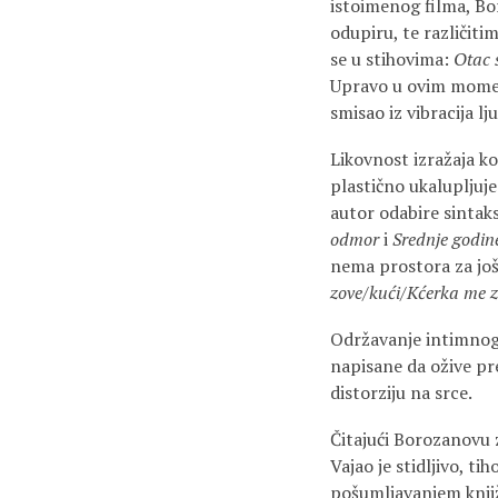
istoimenog filma, Bo
odupiru, te različiti
se u stihovima:
Otac 
Upravo u ovim moment
smisao iz vibracija lj
Likovnost izražaja k
plastično ukalupljuje
autor odabire sintak
odmor
i
Srednje godin
nema prostora za još
zove/kući/Kćerka me z
Održavanje intimnog
napisane da ožive preš
distorziju na srce.
Čitajući Borozanovu zb
Vajao je stidljivo, t
pošumljavanjem knji