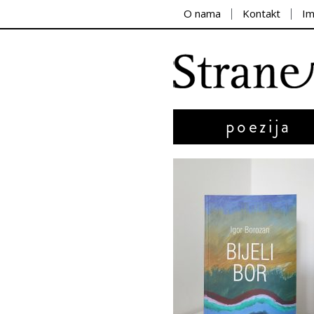
O nama
Kontakt
I
poezija