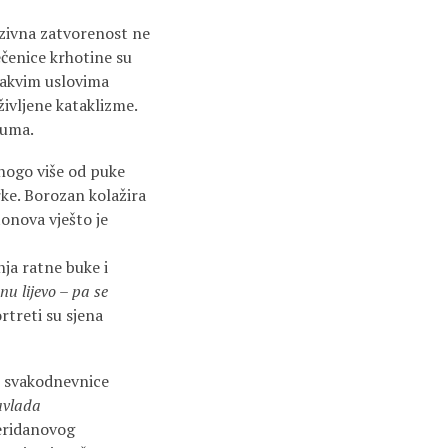
nzivna zatvorenost ne
ečenice krhotine su
 takvim uslovima
življene kataklizme.
šuma.
nogo više od puke
ke. Borozan kolažira
tonova vješto je
ja ratne buke i
u lijevo – pa se
rtreti su sjena
t svakodnevnice
avlada
heridanovog