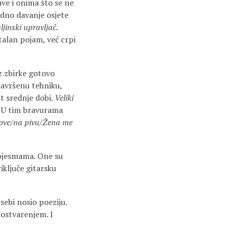
ve i onima što se ne
edno davanje osjete
inski upravljač.
alan pojam, već crpi
z zbirke gotovo
savršenu tehniku,
t srednje dobi.
Veliki
a. U tim bravurama
zove/na pivu/Žena me
 pjesmama. One su
riključe gitarsku
 sebi nosio poeziju.
 ostvarenjem. I