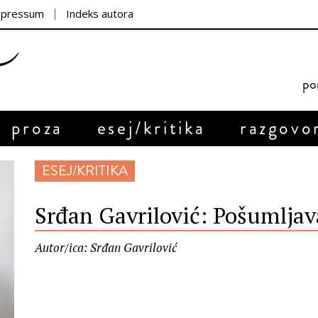
mpressum
Indeks autora
por
proza
esej/kritika
razgovo
ESEJ/KRITIKA
Srđan Gavrilović: Pošumljav
Autor/ica: Srđan Gavrilović