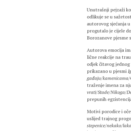
Unutrašnji pejzaži k
odlikuje se u sažetos
autorovog sjećanja u
progutalo je cijele d
Borozanove pjesme su
Autorova emocija ima
lične reakcije na tr
odjek čitavog jednog 
prikazano u pjesmi
I
gađaju/kamenicama/
traženje imena za nj
vrati/Stade/Nikoga/Da
prepunih egzistencija
Motivi porodice i oč
uslijed trajnog prog
stepenice/nekako/lak