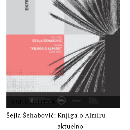
ESEJ/KRITIKA
Šejla Šehabović: Knjiga o Almiru
aktuelno