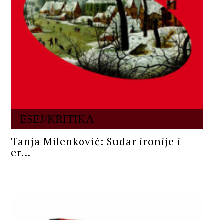
 AUTORA
ESEJ/KRITIKA
Tanja Milenković: Sudar ironije i
er...