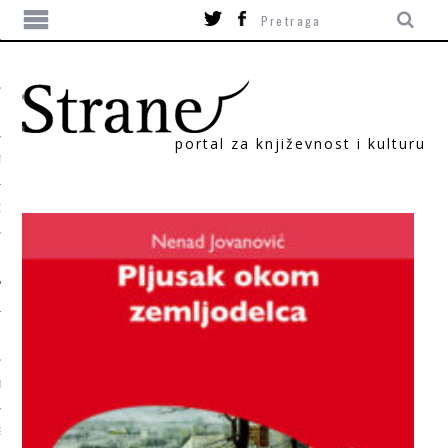
portal za književnost i kulturu
TIKA
ORI
T
SUM