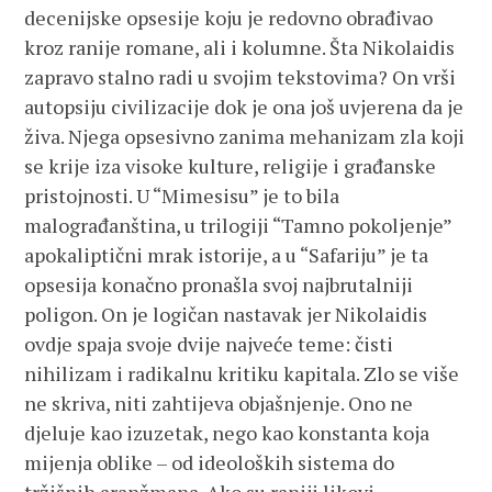
decenijske opsesije koju je redovno obrađivao
kroz ranije romane, ali i kolumne. Šta Nikolaidis
zapravo stalno radi u svojim tekstovima? On vrši
autopsiju civilizacije dok je ona još uvjerena da je
živa. Njega opsesivno zanima mehanizam zla koji
se krije iza visoke kulture, religije i građanske
pristojnosti. U “Mimesisu” je to bila
malograđanština, u trilogiji “Tamno pokoljenje”
apokaliptični mrak istorije, a u “Safariju” je ta
opsesija konačno pronašla svoj najbrutalniji
poligon. On je logičan nastavak jer Nikolaidis
ovdje spaja svoje dvije najveće teme: čisti
nihilizam i radikalnu kritiku kapitala. Zlo se više
ne skriva, niti zahtijeva objašnjenje. Ono ne
djeluje kao izuzetak, nego kao konstanta koja
mijenja oblike – od ideoloških sistema do