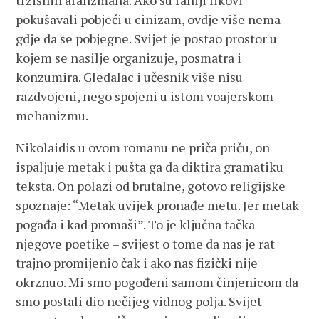
tržišnih aranžmana. Ako su raniji likovi
pokušavali pobjeći u cinizam, ovdje više nema
gdje da se pobjegne. Svijet je postao prostor u
kojem se nasilje organizuje, posmatra i
konzumira. Gledalac i učesnik više nisu
razdvojeni, nego spojeni u istom voajerskom
mehanizmu.
Nikolaidis u ovom romanu ne priča priču, on
ispaljuje metak i pušta ga da diktira gramatiku
teksta. On polazi od brutalne, gotovo religijske
spoznaje: “Metak uvijek pronađe metu. Jer metak
pogađa i kad promaši”. To je ključna tačka
njegove poetike – svijest o tome da nas je rat
trajno promijenio čak i ako nas fizički nije
okrznuo. Mi smo pogođeni samom činjenicom da
smo postali dio nečijeg vidnog polja. Svijet