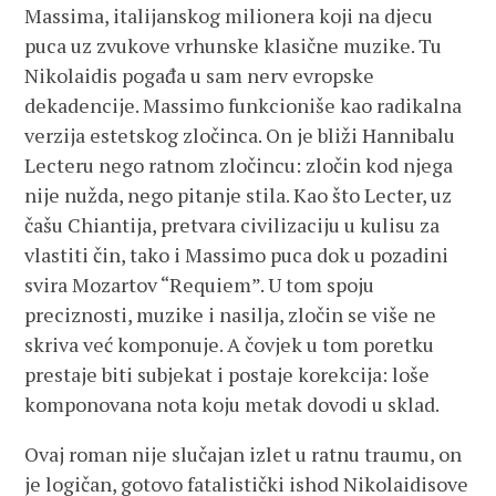
Massima, italijanskog milionera koji na djecu
puca uz zvukove vrhunske klasične muzike. Tu
Nikolaidis pogađa u sam nerv evropske
dekadencije. Massimo funkcioniše kao radikalna
verzija estetskog zločinca. On je bliži Hannibalu
Lecteru nego ratnom zločincu: zločin kod njega
nije nužda, nego pitanje stila. Kao što Lecter, uz
čašu Chiantija, pretvara civilizaciju u kulisu za
vlastiti čin, tako i Massimo puca dok u pozadini
svira Mozartov “Requiem”. U tom spoju
preciznosti, muzike i nasilja, zločin se više ne
skriva već komponuje. A čovjek u tom poretku
prestaje biti subjekat i postaje korekcija: loše
komponovana nota koju metak dovodi u sklad.
Ovaj roman nije slučajan izlet u ratnu traumu, on
je logičan, gotovo fatalistički ishod Nikolaidisove