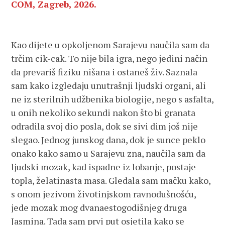
COM, Zagreb, 2026.
Kao dijete u opkoljenom Sarajevu naučila sam da
trčim cik-cak. To nije bila igra, nego jedini način
da prevariš fiziku nišana i ostaneš živ. Saznala
sam kako izgledaju unutrašnji ljudski organi, ali
ne iz sterilnih udžbenika biologije, nego s asfalta,
u onih nekoliko sekundi nakon što bi granata
odradila svoj dio posla, dok se sivi dim još nije
slegao. Jednog junskog dana, dok je sunce peklo
onako kako samo u Sarajevu zna, naučila sam da
ljudski mozak, kad ispadne iz lobanje, postaje
topla, želatinasta masa. Gledala sam mačku kako,
s onom jezivom životinjskom ravnodušnošću,
jede mozak mog dvanaestogodišnjeg druga
Jasmina. Tada sam prvi put osjetila kako se