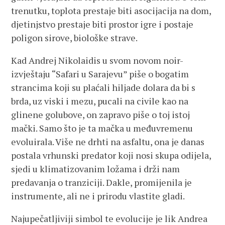
trenutku, toplota prestaje biti asocijacija na dom,
djetinjstvo prestaje biti prostor igre i postaje
poligon sirove, biološke strave.
Kad Andrej Nikolaidis u svom novom noir-
izvještaju “Safari u Sarajevu” piše o bogatim
strancima koji su plaćali hiljade dolara da bi s
brda, uz viski i mezu, pucali na civile kao na
glinene golubove, on zapravo piše o toj istoj
mački. Samo što je ta mačka u međuvremenu
evoluirala. Više ne drhti na asfaltu, ona je danas
postala vrhunski predator koji nosi skupa odijela,
sjedi u klimatizovanim ložama i drži nam
predavanja o tranziciji. Dakle, promijenila je
instrumente, ali ne i prirodu vlastite gladi.
Najupečatljiviji simbol te evolucije je lik Andrea