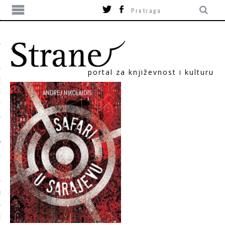
portal za književnost i kulturu
TIKA
ORI
T
SUM