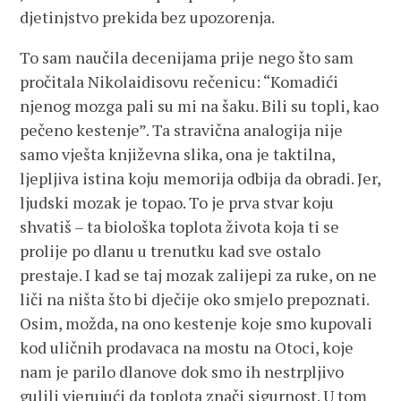
djetinjstvo prekida bez upozorenja.
To sam naučila decenijama prije nego što sam
pročitala Nikolaidisovu rečenicu: “Komadići
njenog mozga pali su mi na šaku. Bili su topli, kao
pečeno kestenje”. Ta stravična analogija nije
samo vješta književna slika, ona je taktilna,
ljepljiva istina koju memorija odbija da obradi. Jer,
ljudski mozak je topao. To je prva stvar koju
shvatiš – ta biološka toplota života koja ti se
prolije po dlanu u trenutku kad sve ostalo
prestaje. I kad se taj mozak zalijepi za ruke, on ne
liči na ništa što bi dječije oko smjelo prepoznati.
Osim, možda, na ono kestenje koje smo kupovali
kod uličnih prodavaca na mostu na Otoci, koje
nam je parilo dlanove dok smo ih nestrpljivo
gulili vjerujući da toplota znači sigurnost. U tom