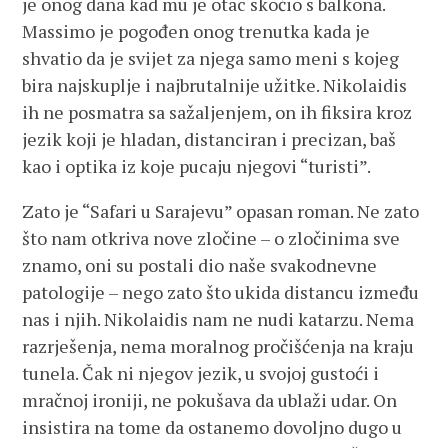
je onog dana kad mu je otac skočio s balkona.
Massimo je pogođen onog trenutka kada je
shvatio da je svijet za njega samo meni s kojeg
bira najskuplje i najbrutalnije užitke. Nikolaidis
ih ne posmatra sa sažaljenjem, on ih fiksira kroz
jezik koji je hladan, distanciran i precizan, baš
kao i optika iz koje pucaju njegovi “turisti”.
Zato je “Safari u Sarajevu” opasan roman. Ne zato
što nam otkriva nove zločine – o zločinima sve
znamo, oni su postali dio naše svakodnevne
patologije – nego zato što ukida distancu između
nas i njih. Nikolaidis nam ne nudi katarzu. Nema
razrješenja, nema moralnog pročišćenja na kraju
tunela. Čak ni njegov jezik, u svojoj gustoći i
mračnoj ironiji, ne pokušava da ublaži udar. On
insistira na tome da ostanemo dovoljno dugo u