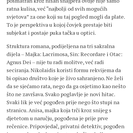
posmatran kroz nišan snajpera ovdje nije samo
ratna kulisa, već “najbolji od svih mogućih
svjetova” za one koji su taj pogled mogli da plate.
To je perspektiva u kojoj čovjek prestaje biti
subjekat i postaje puka tačka u optici.
Struktura romana, podijeljena na tri sakralna
dijela – Majka: Lacrimosa, Sin: Recordare i Otac:
Agnus Dei – nije tu radi molitve, već radi
seciranja. Nikolaidis koristi formu rekvijema da
bi opisao društvo koje je živo sahranjeno. Ne želi
da se sjećamo rata, nego da ga osjetimo kao nešto
što ne završava. Svako poglavlje je novi hitac.
Svaki lik je već pogođen prije nego što stupi na
stranicu. Anisa, majka koja trči kroz snijeg s
djetetom u naručju, pogođena je prije prve
rečenice. Pripovjedač, privatni detektiv, pogođen