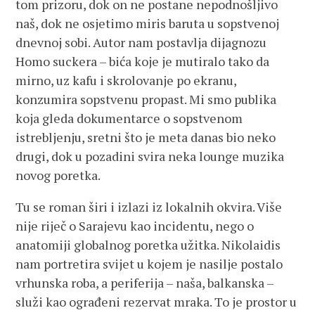
tom prizoru, dok on ne postane nepodnošljivo
naš, dok ne osjetimo miris baruta u sopstvenoj
dnevnoj sobi. Autor nam postavlja dijagnozu
Homo suckera – bića koje je mutiralo tako da
mirno, uz kafu i skrolovanje po ekranu,
konzumira sopstvenu propast. Mi smo publika
koja gleda dokumentarce o sopstvenom
istrebljenju, sretni što je meta danas bio neko
drugi, dok u pozadini svira neka lounge muzika
novog poretka.
Tu se roman širi i izlazi iz lokalnih okvira. Više
nije riječ o Sarajevu kao incidentu, nego o
anatomiji globalnog poretka užitka. Nikolaidis
nam portretira svijet u kojem je nasilje postalo
vrhunska roba, a periferija – naša, balkanska –
služi kao ograđeni rezervat mraka. To je prostor u