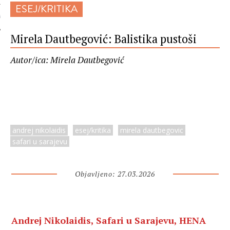
ESEJ/KRITIKA
 AUTORA
Mirela Dautbegović: Balistika pustoši
Autor/ica: Mirela Dautbegović
andrej nikolaidis
esej/kritika
mirela dautbegovic
safari u sarajevu
Objavljeno: 27.03.2026
Andrej Nikolaidis, Safari u Sarajevu, HENA