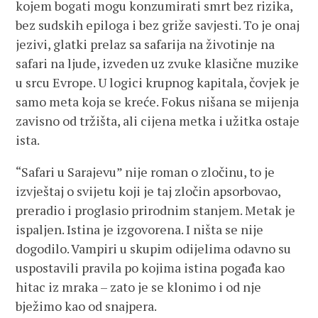
kojem bogati mogu konzumirati smrt bez rizika,
bez sudskih epiloga i bez griže savjesti. To je onaj
jezivi, glatki prelaz sa safarija na životinje na
safari na ljude, izveden uz zvuke klasične muzike
u srcu Evrope. U logici krupnog kapitala, čovjek je
samo meta koja se kreće. Fokus nišana se mijenja
zavisno od tržišta, ali cijena metka i užitka ostaje
ista.
“Safari u Sarajevu” nije roman o zločinu, to je
izvještaj o svijetu koji je taj zločin apsorbovao,
preradio i proglasio prirodnim stanjem. Metak je
ispaljen. Istina je izgovorena. I ništa se nije
dogodilo. Vampiri u skupim odijelima odavno su
uspostavili pravila po kojima istina pogađa kao
hitac iz mraka – zato je se klonimo i od nje
bježimo kao od snajpera.