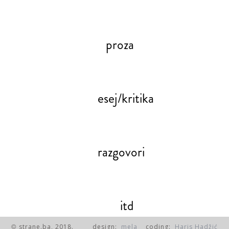
proza
esej/kritika
razgovori
itd
strane.ba, 2018.
design:
mela
coding:
Haris Hadžić
©