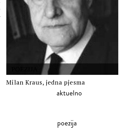
 AUTORA
POEZIJA
Milan Kraus, jedna pjesma
aktuelno
poezija