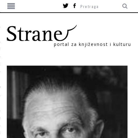
portal za književnost i kulturu
TIKA
ORI
T
SUM