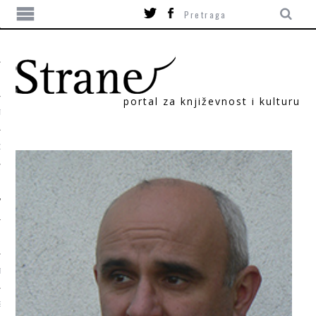
portal za književnost i kulturu
TIKA
ORI
T
SUM