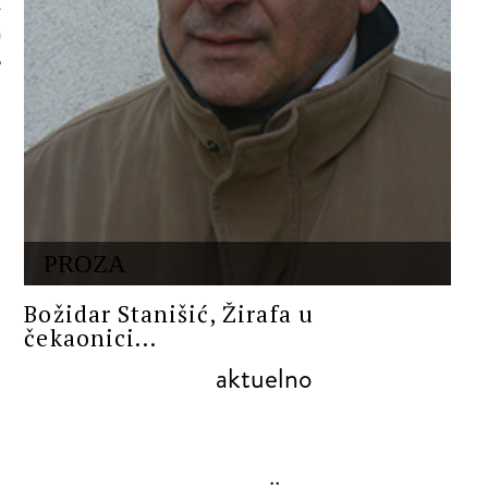
 AUTORA
PROZA
Božidar Stanišić, Žirafa u
čekaonici...
aktuelno