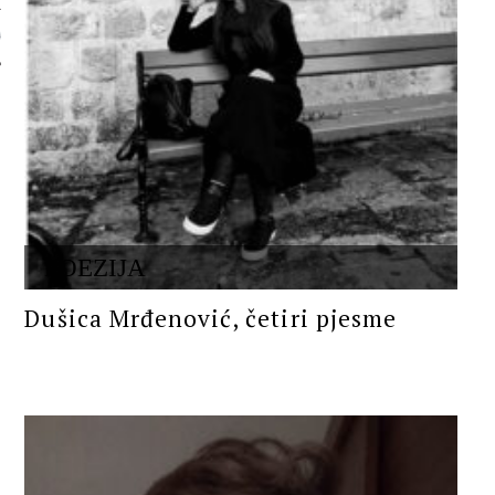
 AUTORA
POEZIJA
Dušica Mrđenović, četiri pjesme