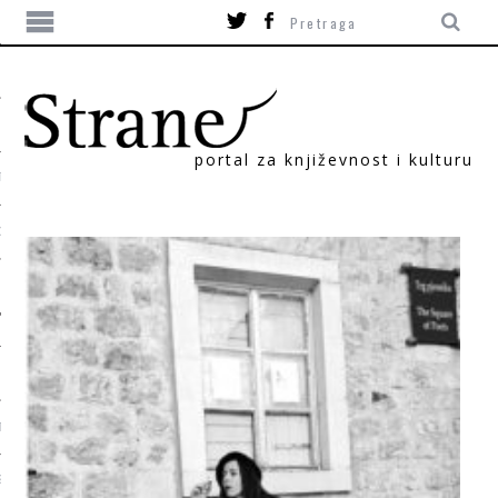
portal za književnost i kulturu
TIKA
ORI
T
SUM