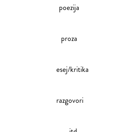
poezija
proza
esej/kritika
razgovori
itd