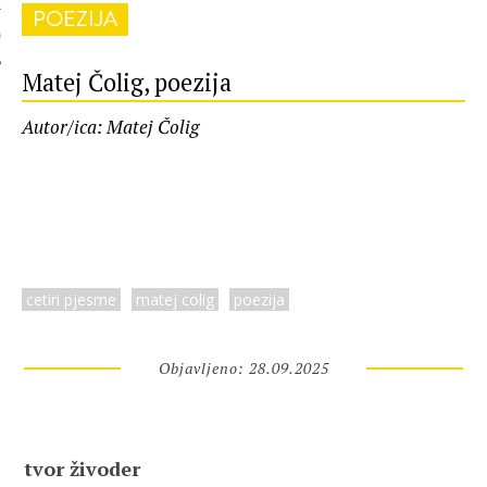
POEZIJA
 AUTORA
Matej Čolig, poezija
Autor/ica: Matej Čolig
cetiri pjesme
matej colig
poezija
Objavljeno: 28.09.2025
tvor živoder