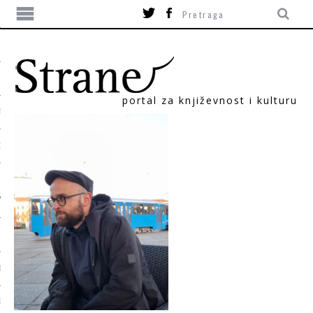
portal za književnost i kulturu
TIKA
ORI
T
SUM