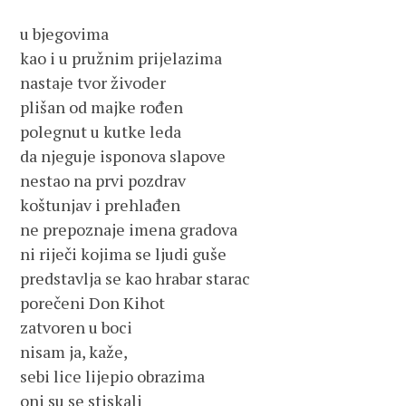
u bjegovima
kao i u pružnim prijelazima
nastaje tvor živoder
plišan od majke rođen
polegnut u kutke leda
da njeguje isponova slapove
nestao na prvi pozdrav
koštunjav i prehlađen
ne prepoznaje imena gradova
ni riječi kojima se ljudi guše
predstavlja se kao hrabar starac
porečeni Don Kihot
zatvoren u boci
nisam ja, kaže,
sebi lice lijepio obrazima
oni su se stiskali 