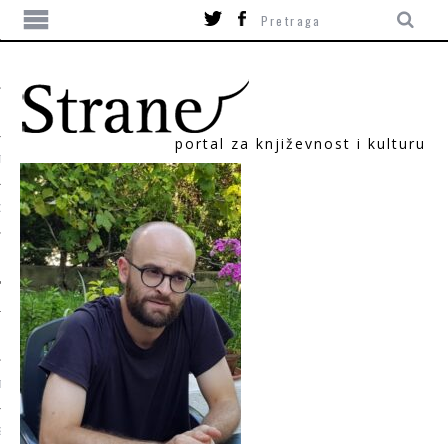
portal za književnost i kulturu
TIKA
ORI
T
SUM