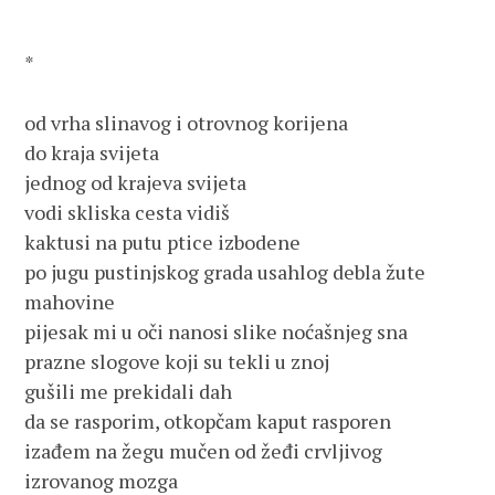
*

od vrha slinavog i otrovnog korijena

do kraja svijeta 

jednog od krajeva svijeta

vodi skliska cesta vidiš

kaktusi na putu ptice izbodene

po jugu pustinjskog grada usahlog debla žute 
mahovine

pijesak mi u oči nanosi slike noćašnjeg sna

prazne slogove koji su tekli u znoj

gušili me prekidali dah

da se rasporim, otkopčam kaput rasporen

izađem na žegu mučen od žeđi crvljivog 
izrovanog mozga
