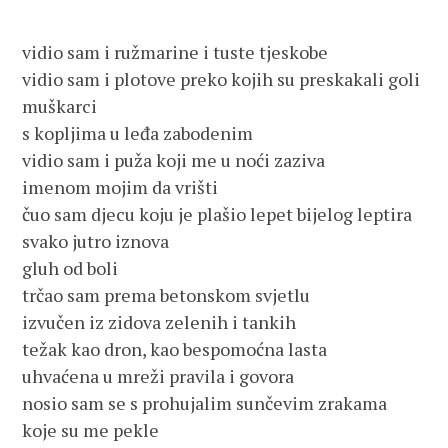
vidio sam i ružmarine i tuste tjeskobe

vidio sam i plotove preko kojih su preskakali goli 
muškarci

s kopljima u leđa zabodenim

vidio sam i puža koji me u noći zaziva

imenom mojim da vrišti

čuo sam djecu koju je plašio lepet bijelog leptira

svako jutro iznova

gluh od boli

trčao sam prema betonskom svjetlu

izvučen iz zidova zelenih i tankih

težak kao dron, kao bespomoćna lasta

uhvaćena u mreži pravila i govora

nosio sam se s prohujalim sunčevim zrakama

koje su me pekle
