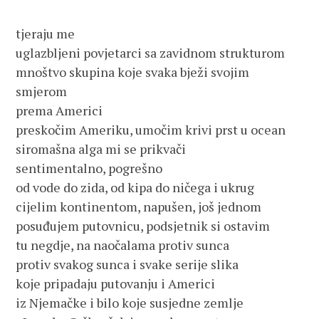
tjeraju me

uglazbljeni povjetarci sa zavidnom strukturom

mnoštvo skupina koje svaka bježi svojim 
smjerom

prema Americi

preskočim Ameriku, umočim krivi prst u ocean

siromašna alga mi se prikvači

sentimentalno, pogrešno

od vode do zida, od kipa do ničega i ukrug

cijelim kontinentom, napušen, još jednom

posuđujem putovnicu, podsjetnik si ostavim 

tu negdje, na naočalama protiv sunca

protiv svakog sunca i svake serije slika

koje pripadaju putovanju i Americi

iz Njemačke i bilo koje susjedne zemlje
