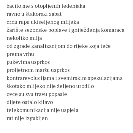
bacilo me s otopljenih ledenjaka

ravno u štakorski zabat

crnu rupu ukiseljenog mlijeka

žarište sezonske poplave i gniježđenja komaraca

nekoliko milja

od zgrade kanalizacijom do rijeke koja teče 
prema vrhu

puževima usprkos

proljetnom maršu usprkos

kontrarevolucijama i svemirskim spekulacijama

škotsko mlijeko nije željeno urodilo

ovce su svu travu popasle

dijete ostalo kilavo

telekomunikacija nije uspjela

rat nije izgubljen 
