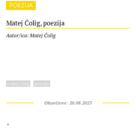
POEZIJA
 AUTORA
Matej Čolig, poezija
Autor/ica: Matej Čolig
matej čolig
poezija
Objavljeno: 20.08.2023
*
