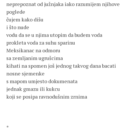
neprepoznat od južnjaka iako razumijem njihove 
poglede

čujem kako dišu

i što nude

vodu da se u njima utopim da budem voda

prokleta voda za suhu sparinu

Meksikanac na odmoru

sa zemljanim ugrušcima

kihati na spomen još jednog takvog dana bacati 
nosne sjemenke

s mapom umjesto dokumenata

jednak gmazu ili kukcu

koji se posipa ravnodušnim zrnima 

*
