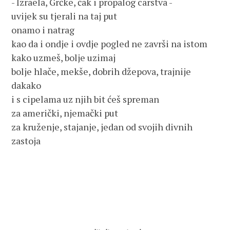
- Izraela, Grčke, čak i propalog carstva -

uvijek su tjerali na taj put

onamo i natrag

kao da i ondje i ovdje pogled ne završi na istom

kako uzmeš, bolje uzimaj

bolje hlače, mekše, dobrih džepova, trajnije 
dakako

i s cipelama uz njih bit ćeš spreman

za američki, njemački put

za kruženje, stajanje, jedan od svojih divnih 
zastoja
