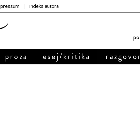
mpressum
Indeks autora
por
proza
esej/kritika
razgovo