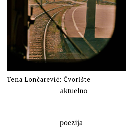
 AUTORA
PROZA
Tena Lončarević: Čvorište
aktuelno
poezija