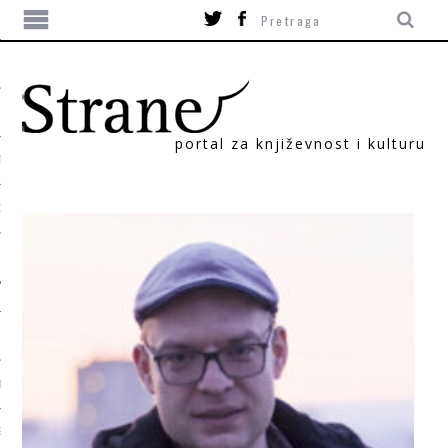
portal za književnost i kulturu
TIKA
ORI
T
SUM