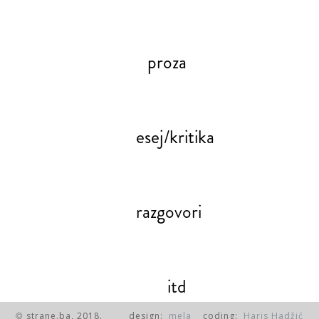
proza
esej/kritika
razgovori
itd
strane.ba, 2018.
design:
mela
coding:
Haris Hadžić
©