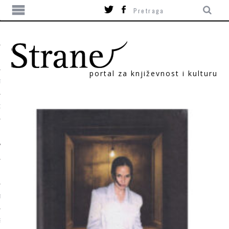
portal za književnost i kulturu
TIKA
ORI
T
SUM