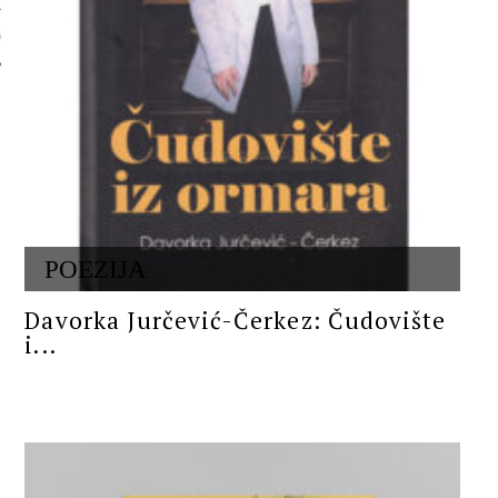
 AUTORA
POEZIJA
Davorka Jurčević-Čerkez: Čudovište
i...