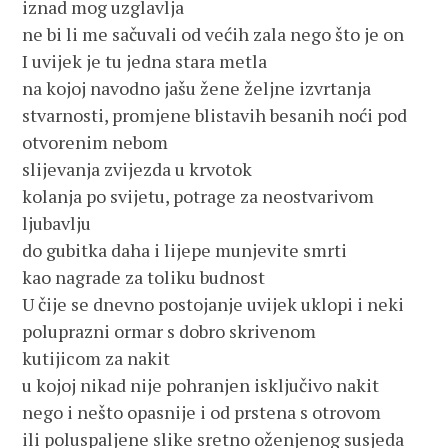
iznad mog uzglavlja
ne bi li me sačuvali od većih zala nego što je on
I uvijek je tu jedna stara metla
na kojoj navodno jašu žene željne izvrtanja
stvarnosti, promjene blistavih besanih noći pod
otvorenim nebom
slijevanja zvijezda u krvotok
kolanja po svijetu, potrage za neostvarivom 
ljubavlju
do gubitka daha i lijepe munjevite smrti
kao nagrade za toliku budnost
U čije se dnevno postojanje uvijek uklopi i neki
poluprazni ormar s dobro skrivenom 
kutijicom za nakit
u kojoj nikad nije pohranjen isključivo nakit
nego i nešto opasnije i od prstena s otrovom
ili poluspaljene slike sretno oženjenog susjeda