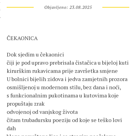
Objavljeno: 23.08.2025
 AUTORA
ČEKAONICA
Dok sjedim u čekaonici 
čiji je pod upravo prebrisala čistačica u bijeloj kuti 
kirurškim rukavicama prije završetka smjene
U bolnici bijelih zidova i jedva zamjetnih prozora
osmišljenoj u modernom stilu, bez dana i noći, 
s funkcionalnim pukotinama u kutovima koje 
propuštaju zrak
odvojenoj od vanjskog života
čitam trubadursku poeziju od koje se teško lovi 
dah