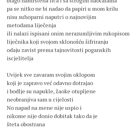
blago namrštena lica i sa strogim naočalama
pa se nitko ne bi nadao da papiri u mom krilu
nisu suhoparni naputci o najnovijim 
metodama liječenja
ili nalazi ispisani onim nerazumljivim rukopisom
liječnika koji svojom sklonošću šifriranju
odaju zavist prema tajnovitosti poganskih 
iscjelitelja
Uvijek sve zavaram svojim oklopom
koji je zapravo već odavno dotrajao 
i bodlje su napukle, žaoke otupljene
neobranjiva sam u cijelosti
No napad na mene nije uspio i 
nikome nije donio dobitak tako da je
šteta obostrana