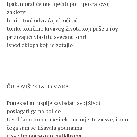
Ipak, morat će me liječiti po Hipokratovoj 
zakletvi
hiniti trud odvraćajući oči od
tolike količine krvavog života koji puše u rog
prizivajući vlastitu svečanu smrt 
ispod oklopa koji je zatajio
ČUDOVIŠTE IZ ORMARA
Ponekad mi uspije savladati svoj život
poslagati ga na police
U velikom ormaru uvijek ima mjesta za sve, i ono
čega sam se lišavala godinama
u svojim potresnim selidbama