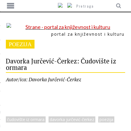
portal za književnost i kulturu
POEZIJA
ITIKA
Davorka Jurčević-Čerkez: Čudovište iz
ORI
ormara
Autor/ica: Davorka Jurčević-Čerkez
T
čudovište iz ormara
davorka jurčević-čerkez
poezija
SUM