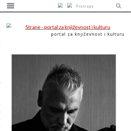
portal za književnost i kulturu
TIKA
ORI
T
SUM