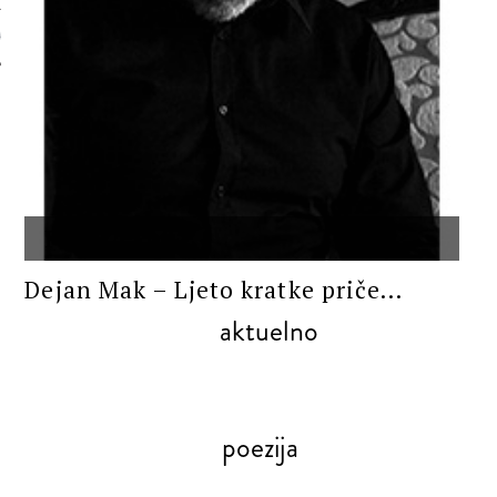
 AUTORA
PROZA
Dejan Mak – Ljeto kratke priče...
aktuelno
poezija