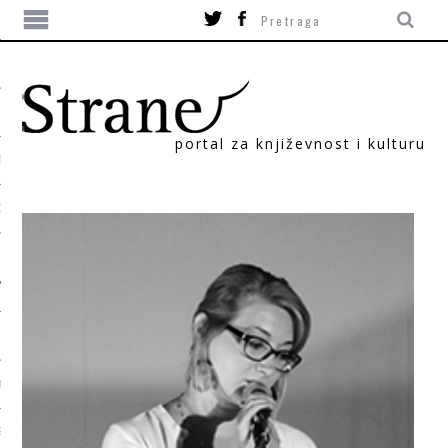
portal za književnost i kulturu
TIKA
ORI
T
SUM