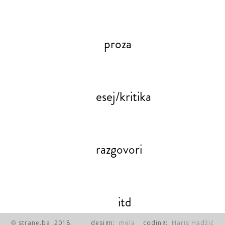
proza
esej/kritika
razgovori
itd
strane.ba, 2018.
design:
mela
coding:
Haris Hadžić
©