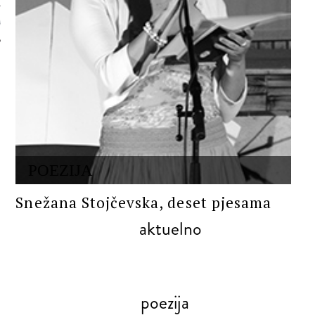
 AUTORA
POEZIJA
Snežana Stojčevska, deset pjesama
aktuelno
poezija