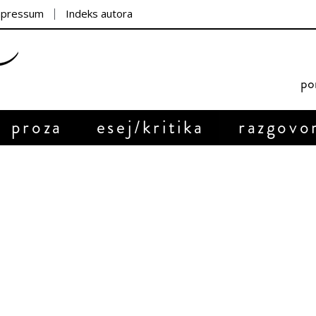
mpressum
Indeks autora
por
proza
esej/kritika
razgovo