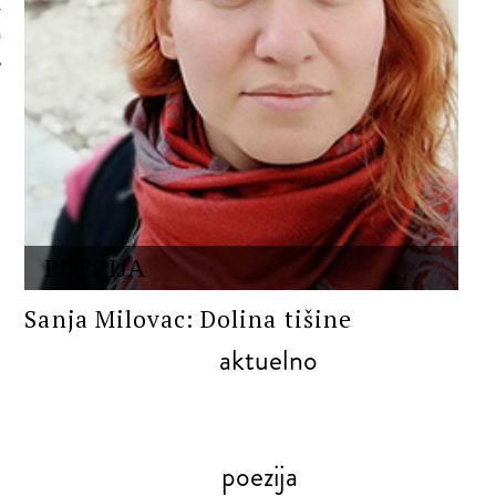
 AUTORA
POEZIJA
Sanja Milovac: Dolina tišine
aktuelno
poezija