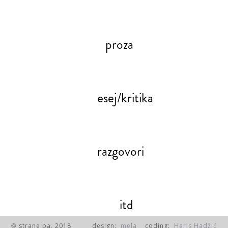
proza
esej/kritika
razgovori
itd
strane.ba, 2018.
design:
mela
coding:
Haris Hadžić
©