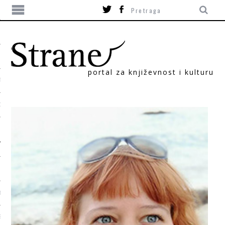
portal za književnost i kulturu
TIKA
ORI
T
SUM