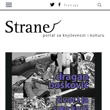
portal za književnost i kulturu
TIKA
ORI
T
SUM