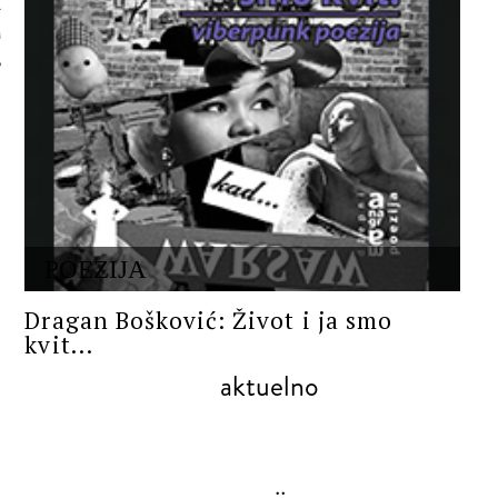
 AUTORA
POEZIJA
Dragan Bošković: Život i ja smo
kvit...
aktuelno