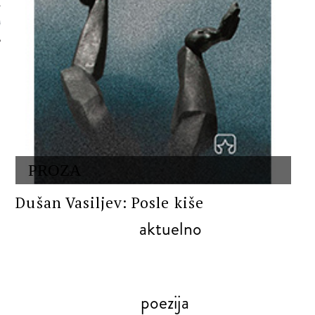
 AUTORA
PROZA
Dušan Vasiljev: Posle kiše
aktuelno
poezija