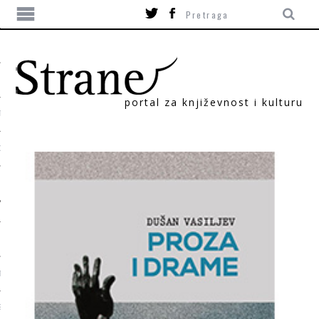
portal za književnost i kulturu
TIKA
ORI
T
SUM