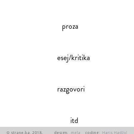
proza
esej/kritika
razgovori
itd
strane.ba, 2018.
design:
mela
coding:
Haris Hadžić
©