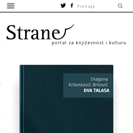
portal za književnost i kulturu
TIKA
ORI
T
SUM