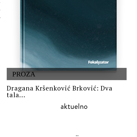
 AUTORA
PROZA
Dragana Kršenković Brković: Dva
tala...
aktuelno